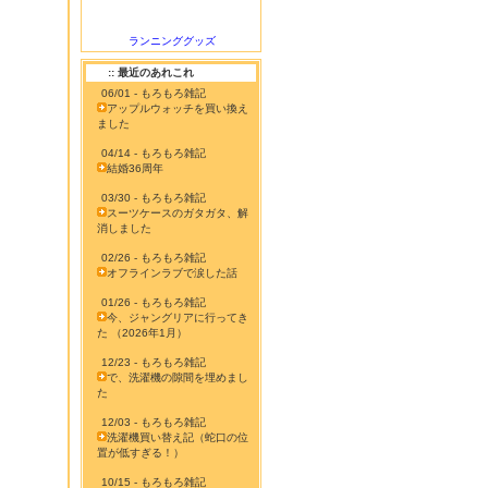
ランニンググッズ
:: 最近のあれこれ
06/01 - もろもろ雑記
アップルウォッチを買い換え
ました
04/14 - もろもろ雑記
結婚36周年
03/30 - もろもろ雑記
スーツケースのガタガタ、解
消しました
02/26 - もろもろ雑記
オフラインラブで涙した話
01/26 - もろもろ雑記
今、ジャングリアに行ってき
た （2026年1月）
12/23 - もろもろ雑記
で、洗濯機の隙間を埋めまし
た
12/03 - もろもろ雑記
洗濯機買い替え記（蛇口の位
置が低すぎる！）
10/15 - もろもろ雑記