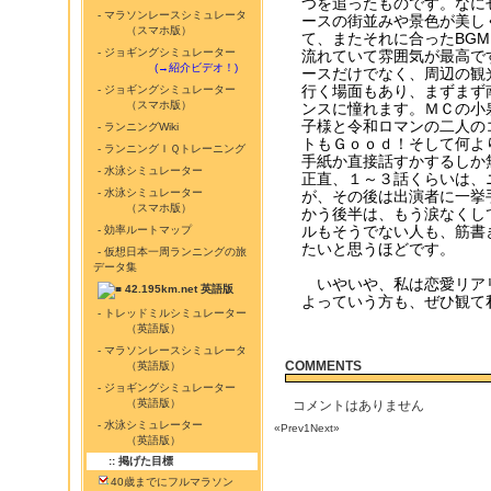
つを追ったものです。なに
- マラソンレースシミュレータ
ースの街並みや景色が美し
（スマホ版）
て、またそれに合ったBG
- ジョギングシミュレーター
流れていて雰囲気が最高で
...........
(→紹介ビデオ！)
ースだけでなく、周辺の観
行く場面もあり、まずまず
- ジョギングシミュレーター
（スマホ版）
ンスに憧れます。ＭＣの小
子様と令和ロマンの二人の
- ランニングWiki
トもＧｏｏｄ！そして何よ
- ランニングＩＱトレーニング
手紙か直接話すかするしか
- 水泳シミュレーター
正直、１～３話くらいは、
- 水泳シミュレーター
が、その後は出演者に一挙
（スマホ版）
かう後半は、もう涙なくし
ルもそうでない人も、筋書
- 効率ルートマップ
たいと思うほどです。
- 仮想日本一周ランニングの旅
データ集
いやいや、私は恋愛リア
42.195km.net 英語版
よっていう方も、ぜひ観て
- トレッドミルシミュレーター
（英語版）
- マラソンレースシミュレータ
COMMENTS
（英語版）
- ジョギングシミュレーター
（英語版）
コメントはありません
- 水泳シミュレーター
«Prev
1
Next»
（英語版）
:: 掲げた目標
40歳までにフルマラソン