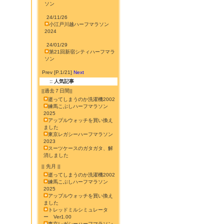
ソン
24/11/26
小江戸川越ハーフマラソン
2024
24/01/29
第21回新宿シティハーフマラ
ソン
Prev [P.1/21]
Next
:: 人気記事
||過去７日間||
逝ってしまうのか洗濯機2002
練馬こぶしハーフマラソン
2025
アップルウォッチを買い換え
ました
東京レガシーハーフマラソン
2023
スーツケースのガタガタ、解
消しました
|| 先月 ||
逝ってしまうのか洗濯機2002
練馬こぶしハーフマラソン
2025
アップルウォッチを買い換え
ました
トレッドミルシミュレータ
ー Ver1.00
東京レガシーハーフマラソン