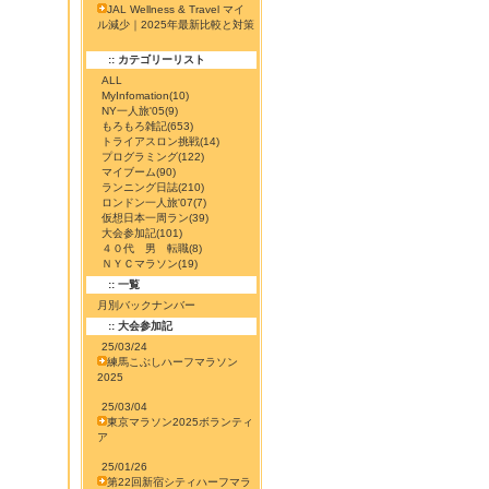
JAL Wellness & Travel マイ
ル減少｜2025年最新比較と対策
:: カテゴリーリスト
ALL
MyInfomation
(10)
NY一人旅'05
(9)
もろもろ雑記
(653)
トライアスロン挑戦
(14)
プログラミング
(122)
マイブーム
(90)
ランニング日誌
(210)
ロンドン一人旅'07
(7)
仮想日本一周ラン
(39)
大会参加記
(101)
４０代 男 転職
(8)
ＮＹＣマラソン
(19)
:: 一覧
月別バックナンバー
:: 大会参加記
25/03/24
練馬こぶしハーフマラソン
2025
25/03/04
東京マラソン2025ボランティ
ア
25/01/26
第22回新宿シティハーフマラ