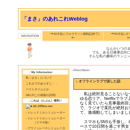
「まさ」のあれこれWeblog
40才迄にフルマラソン挑戦記(終了)
50才迄に3
NAVIGATION
なんかいつの
でも、ある日健康志向
そんな私の趣味のランニ
«Prev
1
Next»
:: My Informaiton
私（まさ）について
:. オフラインラブで涙した話
これまでのあらすじ・・
ベストタイムとか
私は絶対見ることないな
HELP(この画面の説明)
ゆる恋リア。Netflix
::これは（たぶん）便利！
なく見ていたら見事最終回
42.195km.net
で、ラジオで某氏が絶対お
て、激感動してしまいまし
- トレッドミルシミュレーター
- トレッドミルシミュレーター
スマホもSNSも手放し、
（スマホ版）
ースで10日間を過ごす男女
- マラソンレースシミュレータ