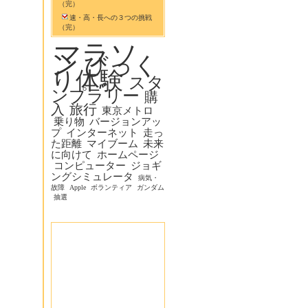
（完）
速・高・長への３つの挑戦
（完）
マラソ
ン
びっく
り体験
スタ
ンプラリー
購
入
旅行
東京メトロ
乗り物
バージョンアッ
プ
インターネット
走っ
た距離
マイブーム
未来
に向けて
ホームページ
コンピューター
ジョギ
ングシミュレータ
病気・
故障
Apple
ボランティア
ガンダム
抽選