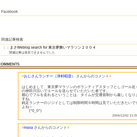
Facebook
関連記事検索
：：まさWeblog search for 東京夢舞いマラソン２００４
関連記事は発見できませんでした
COMMENTS
■
おじさんランナー（津村昭彦）
さんからのコメント
■
はじめまして、東京夢マラソンのボランティアスタッフとしゴール近
の神田川沿いでエールを送らせていただいた者です。
都心でフルを走れるということは、タイムが交通規制から厳しくなり
すね。
鈍足ランナーのジジイとしては制限時間６時間は見ていただきたいで
よね～
(^0_0^)
2004/12/02 21:5
■
masa
さんからのコメント
■