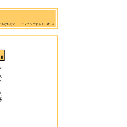
でもないけど・・ランニングする４０才＋α
||
、
Ｐ
め
え
そ
と
参