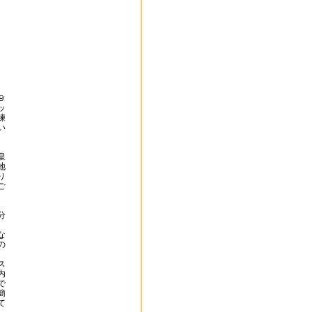
９
ッ
練
い
皇
地
り
ご
分
な
の
ス
内
で
簡
て