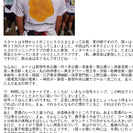
スタートは９時から１分ごとに５０人まとまって出発。受付順ですので、我々は
時３７分のスタートとなってしまいました。今回は代々木ＲＣというインターネ
ト上のランニングクラブの皆さんと参加。インターネット上といっても、たまに
習会とかやっているきっちりとしたクラブです。（私、練習会は参加したことな
ですけど。飲み会は出てるんですけどね・・）
ちなみに、ルートは新宿中央公園～代々木公園～表参道～青山通り～赤坂見附～
居～東京駅～丸ビル・丸の内仲通り～東京タワー～増上寺～汐留～歌舞伎座～築
本願寺～水天宮～両国・江戸東京博物館～浅草雷門前～上野公園～目白～明治通
（都電荒川線の電車）～神田川～新宿～新宿中央公園でゴール！見ごたえ、走り
たえがある行程です。
で、時間になりスタートです。ところが、いきなり信号ストップ。この時点で１
前にスタートした人たちに追いついてしまいました。
信号ってほんと多いのですね。で、正直に赤信号で止まるとしょっちゅう停まら
ければいけません。まぁ、それもそんなものと慣れてくると、それはそれでいい
ですが・・。
あと、普通のレースと違うのは、歩道橋を使うところですね。あまり普通のレー
では考えられない。まぁ、そんなこんなで、勝手違う大会でしたけど、コース案
とか給水の体制はすばらしいものでした。ボランティアの力がもちろん大きいの
すけど、エイドが７箇所くらい用意されていて、水は十分でした。最後の方は、
単なお菓子程度は用意していたようです。（我々が着いた時には、今買いに行っ