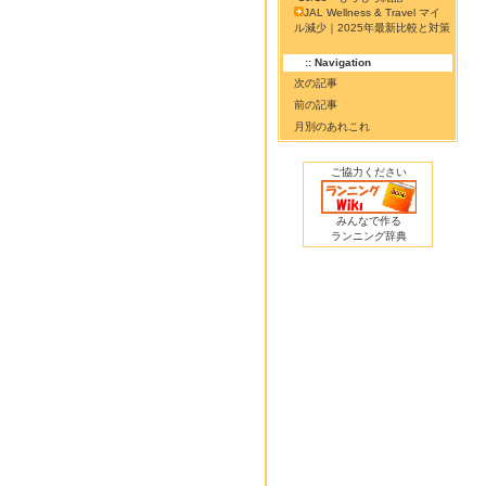
JAL Wellness & Travel マイ
ル減少｜2025年最新比較と対策
:: Navigation
次の記事
前の記事
月別のあれこれ
ご協力ください
みんなで作る
ランニング辞典