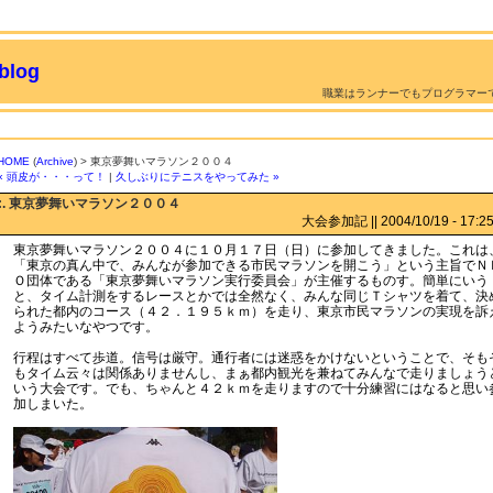
log
職業はランナーでもプログラマー
HOME
(
Archive
) > 東京夢舞いマラソン２００４
« 頭皮が・・・って！
|
久しぶりにテニスをやってみた »
:. 東京夢舞いマラソン２００４
大会参加記 || 2004/10/19 - 17:25 
東京夢舞いマラソン２００４に１０月１７日（日）に参加してきました。これは
「東京の真ん中で、みんなが参加できる市民マラソンを開こう」という主旨でＮ
Ｏ団体である「東京夢舞いマラソン実行委員会」が主催するものす。簡単にいう
と、タイム計測をするレースとかでは全然なく、みんな同じＴシャツを着て、決
られた都内のコース（４２．１９５ｋｍ）を走り、東京市民マラソンの実現を訴
ようみたいなやつです。
行程はすべて歩道。信号は厳守。通行者には迷惑をかけないということで、そも
もタイム云々は関係ありませんし、まぁ都内観光を兼ねてみんなで走りましょう
いう大会です。でも、ちゃんと４２ｋｍを走りますので十分練習にはなると思い
加しまいた。