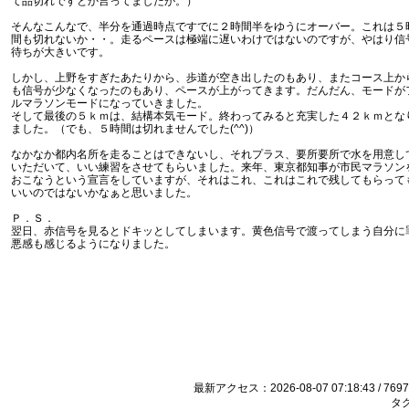
て品切れですとか言ってましたが。）
そんなこんなで、半分を通過時点ですでに２時間半をゆうにオーバー。これは５
間も切れないか・・。走るペースは極端に遅いわけではないのですが、やはり信
待ちが大きいです。
しかし、上野をすぎたあたりから、歩道が空き出したのもあり、またコース上か
も信号が少なくなったのもあり、ペースが上がってきます。だんだん、モードが
ルマラソンモードになっていきました。
そして最後の５ｋｍは、結構本気モード。終わってみると充実した４２ｋｍとな
ました。（でも、５時間は切れませんでした(^^)）
なかなか都内名所を走ることはできないし、それプラス、要所要所で水を用意し
いただいて、いい練習をさせてもらいました。来年、東京都知事が市民マラソン
おこなうという宣言をしていますが、それはこれ、これはこれで残してもらって
いいのではないかなぁと思いました。
Ｐ．Ｓ．
翌日、赤信号を見るとドキッとしてしまいます。黄色信号で渡ってしまう自分に
悪感も感じるようになりました。
最新アクセス：2026-08-07 07:18:43 / 7697
タグ