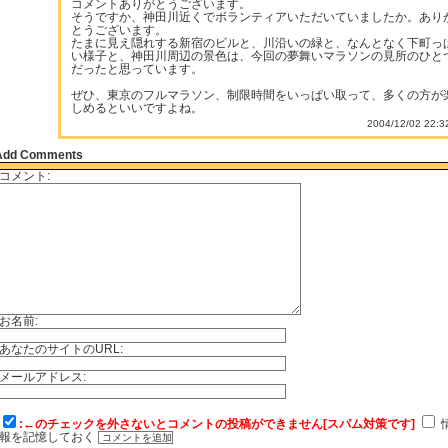
コメントありがとうございます。
そうですか、神田川近くでボランティアいただいていましたか。あり
とうございます。
たまに見え隠れする新宿のビルと、川沿いの緑と、なんとなく下町っ
い様子と、神田川周辺の景色は、今回の夢舞いマラソンの見所のひと
だったと思っています。
ぜひ、東京のフルマラソン、制限時間をいっぱい取って、多くの方が
しめるといいですよね。
2004/12/02 22:3
Add Comments
コメント:
お名前:
あなたのサイトのURL:
メールアドレス:
:←のチェックを外さないとコメントの投稿ができません[スパム対策です]
報を記憶しておく