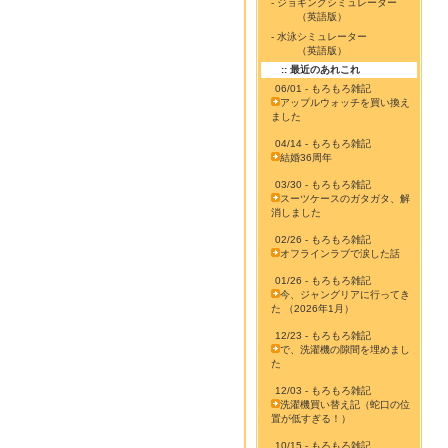
- ジョギングシミュレーター
（英語版）
- 水泳シミュレーター
（英語版）
:: 最近のあれこれ
06/01 - もろもろ雑記
アップルウォッチを買い換え
ました
04/14 - もろもろ雑記
結婚36周年
03/30 - もろもろ雑記
スーツケースのガタガタ、解
消しました
02/26 - もろもろ雑記
オフラインラブで涙した話
01/26 - もろもろ雑記
今、ジャングリアに行ってき
た （2026年1月）
12/23 - もろもろ雑記
で、洗濯機の隙間を埋めまし
た
12/03 - もろもろ雑記
洗濯機買い替え記（蛇口の位
置が低すぎる！）
10/15 - もろもろ雑記