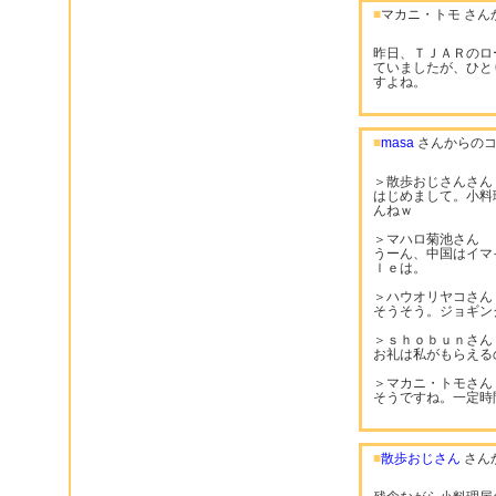
■
マカニ・トモ さん
昨日、ＴＪＡＲのロ
ていましたが、ひと
すよね。
■
masa
さんからのコ
＞散歩おじさんさん
はじめまして。小料
んねｗ
＞マハロ菊池さん
うーん、中国はイマ
ｌｅは。
＞ハウオリヤコさん
そうそう。ジョギン
＞ｓｈｏｂｕｎさん
お礼は私がもらえる
＞マカニ・トモさん
そうですね。一定時
■
散歩おじさん
さん