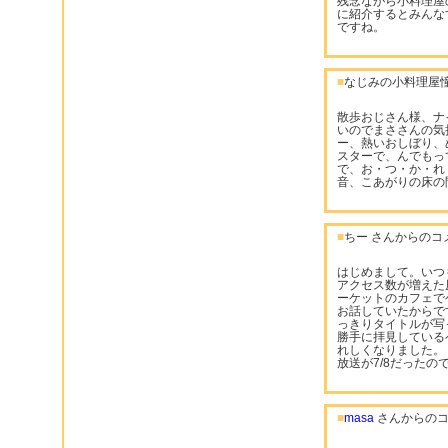
残念ながら小料理屋
に紹介するとみんな
ですね。
■
なじみの小料理屋憧
散歩おじさん様、ナ
いのでまささんの気
ー、熱いおしぼり、
スターで、んでもっ
で、お・つ・か・れ
音、こあがりの床の
■
ちー さんからのコ
はじめまして。いつ
アクセス数が増えた
ーケットのカフェで
お話していたからで
っきりタイトルが写
勝手に拝見している
れしくなりました。
放送が7/8だった
■
masa
さんからのコ