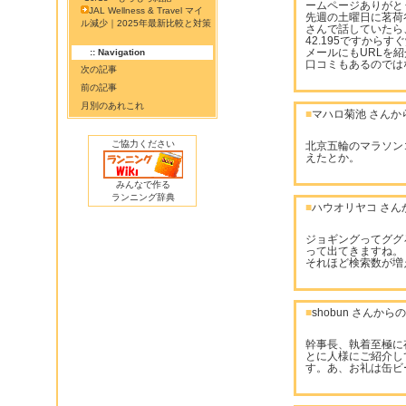
ームページありがと
JAL Wellness & Travel マイ
先週の土曜日に茗荷
ル減少｜2025年最新比較と対策
さんで話していたら
42.195ですから
メールにもURLを
:: Navigation
口コミもあるのでは
次の記事
前の記事
月別のあれこれ
■
マハロ菊池 さんか
ご協力ください
北京五輪のマラソンコ
えたとか。
みんなで作る
ランニング辞典
■
ハウオリヤコ さん
ジョギングってググ
って出てきますね。
それほど検索数が増
■
shobun さんか
幹事長、執着至極に
とに人様にご紹介し
す。あ、お礼は缶ビ