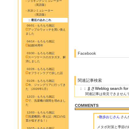
- ジョギングシミュレーター
（英語版）
- 水泳シミュレーター
（英語版）
:: 最近のあれこれ
06/01 - もろもろ雑記
アップルウォッチを買い換え
ました
04/14 - もろもろ雑記
結婚36周年
Facebook
03/30 - もろもろ雑記
スーツケースのガタガタ、解
消しました
02/26 - もろもろ雑記
オフラインラブで涙した話
関連記事検索
01/26 - もろもろ雑記
今、ジャングリアに行ってき
：：まさWeblog searc
た （2026年1月）
関連記事は発見できません
12/23 - もろもろ雑記
で、洗濯機の隙間を埋めまし
た
COMMENTS
12/03 - もろもろ雑記
洗濯機買い替え記（蛇口の位
■
散歩おじさん
さん
置が低すぎる！）
メタボ対策と季節の
10/15 - もろもろ雑記