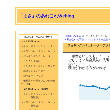
「まさ」のあれこれWeblog
HOME
(
Archive
) > ジョギングシミュ
::これは（たぶん）便利！
« 動かない地下鉄
|
ジェットスター航空 
=
42.195km.net
:. ジョギングシミュレーターアク
- トレッドミルシミュレーター
- マラソンレースシミュレータ
急増といっても、１．５
- ジョギングシミュレーター
でしょう？某会員誌に先週
- ランニングWiki
ないし・・・。
- ランニングＩＱトレーニング
理由がわかる方がいれば、
- 水泳シミュレーター
- 効率ルートマップ
- 仮想日本一周ランニングの旅
データ集
= 42.195km.net 英語版
- トレッドミルシミュレーター
（英語版）
- マラソンレースシミュレータ
（英語版）