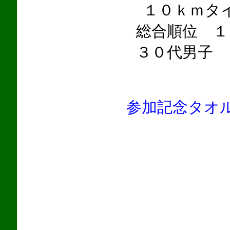
１０ｋｍタ
総合順位 １
３０代男子 
参加記念タオ