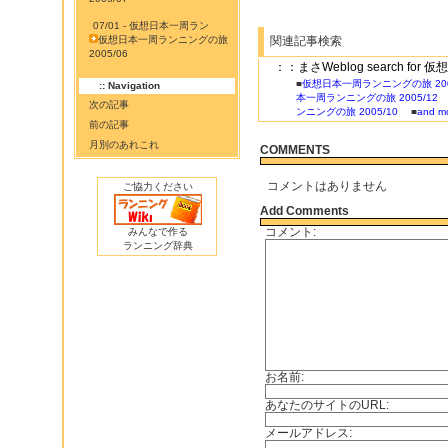
07/01 - 仮想日本一周ラン
仮想日本一周ランニングの旅
関連記事検索
2005/06
：：まさWeblog search for
■
仮想日本一周ランニングの旅 200
:: Navigation
本一周ランニングの旅 2005/12
次の記事
ンニングの旅 2005/10
■
and mo
前の記事
月別のあれこれ
COMMENTS
コメントはありません
ご協力ください
Add Comments
コメント:
みんなで作る
ランニング辞典
お名前:
あなたのサイトのURL:
メールアドレス: