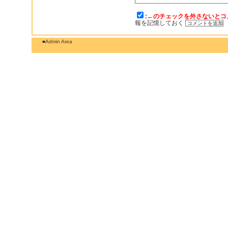
:←のチェックを外さないとコ
報を記憶しておく
■Admin Area