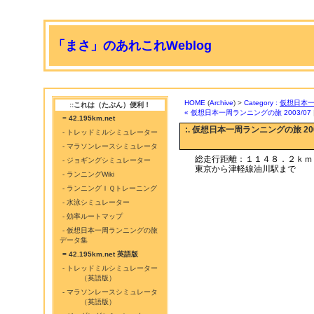
「まさ」のあれこれWeblog
HOME
(
Archive
) >
Category :
仮想日本
::これは（たぶん）便利！
« 仮想日本一周ランニングの旅 2003/07
=
42.195km.net
:. 仮想日本一周ランニングの旅 200
- トレッドミルシミュレーター
- マラソンレースシミュレータ
総走行距離：１１４８．２ｋｍ
- ジョギングシミュレーター
東京から津軽線油川駅まで
- ランニングWiki
- ランニングＩＱトレーニング
- 水泳シミュレーター
- 効率ルートマップ
- 仮想日本一周ランニングの旅
データ集
= 42.195km.net 英語版
- トレッドミルシミュレーター
（英語版）
- マラソンレースシミュレータ
（英語版）