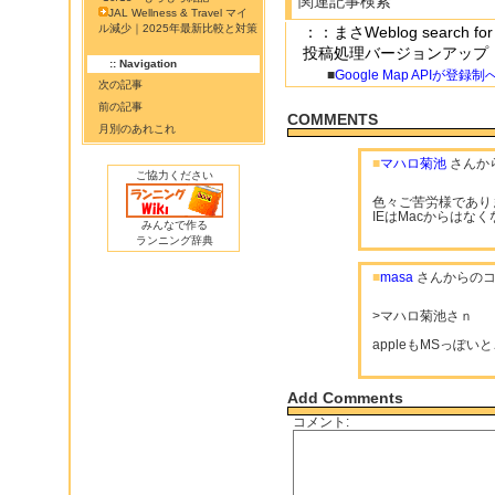
関連記事検索
JAL Wellness & Travel マイ
ル減少｜2025年最新比較と対策
：：まさWeblog searc
投稿処理バージョンアップ
:: Navigation
■
Google Map APIが登録制
次の記事
前の記事
COMMENTS
月別のあれこれ
■
マハロ菊池
さんか
ご協力ください
色々ご苦労様であり
IEはMacからはな
みんなで作る
ランニング辞典
■
masa
さんからのコ
>マハロ菊池さｎ
appleもMSっぽ
Add Comments
コメント: