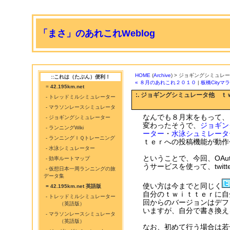
「まさ」のあれこれWeblog
HOME
(
Archive
) > ジョギングシミュ
::これは（たぶん）便利！
« ８月のあれこれ２０１０
|
板橋Cityマ
=
42.195km.net
:. ジョギングシミュレータ他 
- トレッドミルシミュレーター
- マラソンレースシミュレータ
なんでも８月末をもって、ｔ
- ジョギングシミュレーター
変わったそうで、
ジョギン
- ランニングWiki
ーター
・
水泳シュミレータ
- ランニングＩＱトレーニング
ｔｅｒへの投稿機能が動作
- 水泳シミュレーター
ということで、今回、OAuth認
- 効率ルートマップ
うサービスを使って、twi
- 仮想日本一周ランニングの旅
データ集
使い方は今までと同じく
= 42.195km.net 英語版
自分のｔｗｉｔｔｅｒに自
- トレッドミルシミュレーター
回からのバージョンはデフ
（英語版）
いますが、自分で書き換え
- マラソンレースシミュレータ
（英語版）
なお、初めて行う場合は若