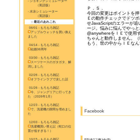
- ジョギングシミュレーター
（英語版）
Ｐ．Ｓ．
- 水泳シミュレーター
今回の変更はポイントを押
（英語版）
Ｅの動作チェックでドツボ
:: 最近のあれこれ
せJavaScriptのエラ
ージ。悩みに悩んでやっと
06/01 - もろもろ雑記
アップルウォッチを買い換え
@anywhereをＩＥで使
ました
ちゃんと動作しません。（Fi
もう、世の中からＩＥなん
04/14 - もろもろ雑記
結婚36周年
03/30 - もろもろ雑記
スーツケースのガタガタ、解
消しました
02/26 - もろもろ雑記
オフラインラブで涙した話
01/26 - もろもろ雑記
今、ジャングリアに行ってき
た （2026年1月）
12/23 - もろもろ雑記
で、洗濯機の隙間を埋めまし
Facebook
た
12/03 - もろもろ雑記
洗濯機買い替え記（蛇口の位
置が低すぎる！）
10/15 - もろもろ雑記