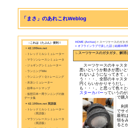
「まさ」のあれこれWeblog
HOME
(
Archive
) > スーツケースのガ
::これは（たぶん）便利！
« オフラインラブで涙した話
|
結婚36周年
=
42.195km.net
:. スーツケースのガタガタ、解消
- トレッドミルシミュレーター
- マラソンレースシミュレータ
スーツケースのキャスタ
- ジョギングシミュレーター
悪いというか動きが悪いと
- ランニングWiki
れないようになってきて、
- ランニングＩＱトレーニング
う・・・、全部のキャスタ
- 水泳シミュレーター
円くらいかかりそうだし、
も・・・。と思って色々と
- 効率ルートマップ
スターカバー
っていうのが
- 仮想日本一周ランニングの旅
で購
データ集
= 42.195km.net 英語版
利用
- トレッドミルシミュレーター
でサ
（英語版）
最初
- マラソンレースシミュレータ
領を
（英語版）
ると