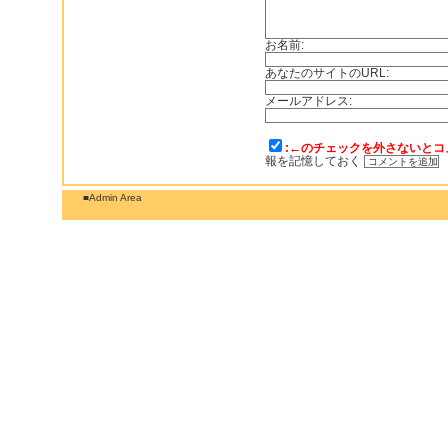
お名前:
あなたのサイトのURL:
メールアドレス:
:←のチェックを外さないとコ
報を記憶しておく
■Admin Area