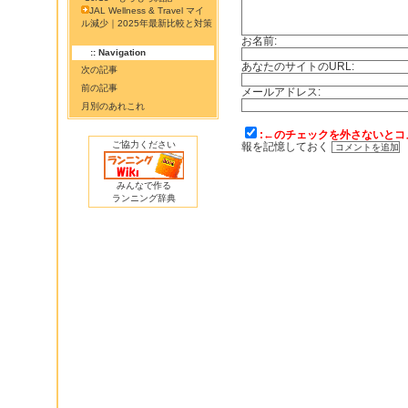
JAL Wellness & Travel マイ
ル減少｜2025年最新比較と対策
お名前:
:: Navigation
あなたのサイトのURL:
次の記事
前の記事
メールアドレス:
月別のあれこれ
:←のチェックを外さないとコ
ご協力ください
報を記憶しておく
みんなで作る
ランニング辞典