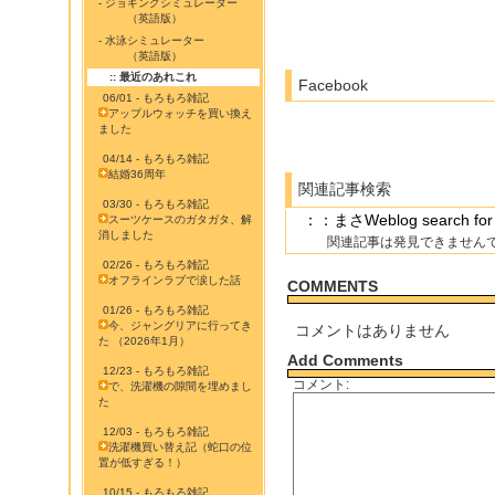
- ジョギングシミュレーター
（英語版）
- 水泳シミュレーター
（英語版）
:: 最近のあれこれ
Facebook
06/01 - もろもろ雑記
アップルウォッチを買い換え
ました
04/14 - もろもろ雑記
結婚36周年
関連記事検索
03/30 - もろもろ雑記
：：まさWeblog search f
スーツケースのガタガタ、解
消しました
関連記事は発見できません
02/26 - もろもろ雑記
オフラインラブで涙した話
COMMENTS
01/26 - もろもろ雑記
今、ジャングリアに行ってき
コメントはありません
た （2026年1月）
Add Comments
12/23 - もろもろ雑記
コメント:
で、洗濯機の隙間を埋めまし
た
12/03 - もろもろ雑記
洗濯機買い替え記（蛇口の位
置が低すぎる！）
10/15 - もろもろ雑記