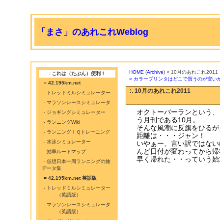
「まさ」のあれこれWeblog
HOME
(
Archive
) > 10月のあれこれ2011
::これは（たぶん）便利！
« カラープリンタはどこで買うのが安い
=
42.195km.net
:. 10月のあれこれ2011
- トレッドミルシミュレーター
- マラソンレースシミュレータ
オクトーバーランという、
- ジョギングシミュレーター
う月刊である10月。
- ランニングWiki
そんな風潮に反旗をひるが
- ランニングＩＱトレーニング
距離は・・・ジャン！ 
- 水泳シミュレーター
いやぁー、言い訳ではない
んど日付が変わってから帰
- 効率ルートマップ
早く帰れた・・っていう始
- 仮想日本一周ランニングの旅
データ集
= 42.195km.net 英語版
- トレッドミルシミュレーター
（英語版）
- マラソンレースシミュレータ
（英語版）