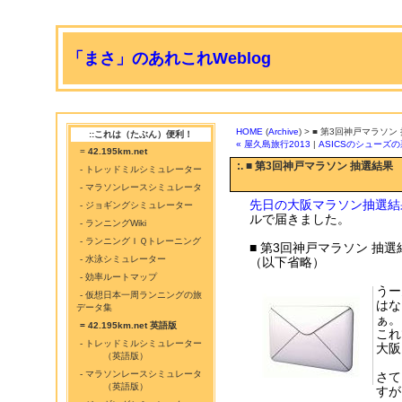
「まさ」のあれこれWeblog
HOME
(
Archive
) > ■ 第3回神戸マラソン
::これは（たぶん）便利！
« 屋久島旅行2013
|
ASICSのシューズ
=
42.195km.net
:. ■ 第3回神戸マラソン 抽選結果
- トレッドミルシミュレーター
- マラソンレースシミュレータ
先日の大阪マラソン抽選結
- ジョギングシミュレーター
ルで届きました。
- ランニングWiki
- ランニングＩＱトレーニング
■ 第3回神戸マラソン 抽
- 水泳シミュレーター
（以下省略）
- 効率ルートマップ
うー
- 仮想日本一周ランニングの旅
はな
データ集
ぁ。
= 42.195km.net 英語版
これ
- トレッドミルシミュレーター
大阪
（英語版）
- マラソンレースシミュレータ
さて
（英語版）
すが