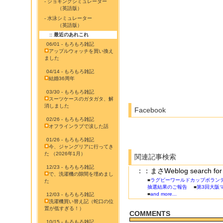
- ジョギングシミュレーター
（英語版）
- 水泳シミュレーター
（英語版）
:: 最近のあれこれ
06/01 - もろもろ雑記
アップルウォッチを買い換え
ました
04/14 - もろもろ雑記
結婚36周年
03/30 - もろもろ雑記
スーツケースのガタガタ、解
消しました
Facebook
02/26 - もろもろ雑記
オフラインラブで涙した話
01/26 - もろもろ雑記
今、ジャングリアに行ってき
た （2026年1月）
関連記事検索
12/23 - もろもろ雑記
：：まさWeblog search
で、洗濯機の隙間を埋めまし
■
ラグビーワールドカップボラン
た
抽選結果のご報告
■
第3回大阪
■
and more...
12/03 - もろもろ雑記
洗濯機買い替え記（蛇口の位
置が低すぎる！）
COMMENTS
10/15 - もろもろ雑記