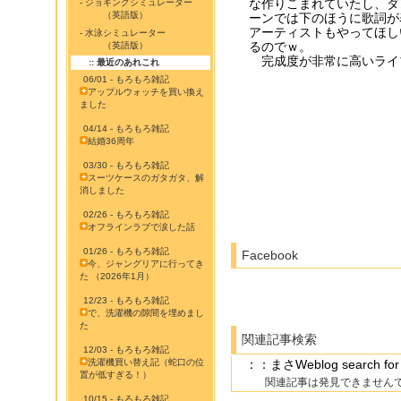
な作りこまれていたし、ダ
- ジョギングシミュレーター
（英語版）
ーンでは下のほうに歌詞が
アーティストもやってほし
- 水泳シミュレーター
るのでｗ。
（英語版）
完成度が非常に高いライ
:: 最近のあれこれ
06/01 - もろもろ雑記
アップルウォッチを買い換え
ました
04/14 - もろもろ雑記
結婚36周年
03/30 - もろもろ雑記
スーツケースのガタガタ、解
消しました
02/26 - もろもろ雑記
オフラインラブで涙した話
01/26 - もろもろ雑記
Facebook
今、ジャングリアに行ってき
た （2026年1月）
12/23 - もろもろ雑記
で、洗濯機の隙間を埋めまし
た
関連記事検索
12/03 - もろもろ雑記
洗濯機買い替え記（蛇口の位
：：まさWeblog search
置が低すぎる！）
関連記事は発見できません
10/15 - もろもろ雑記