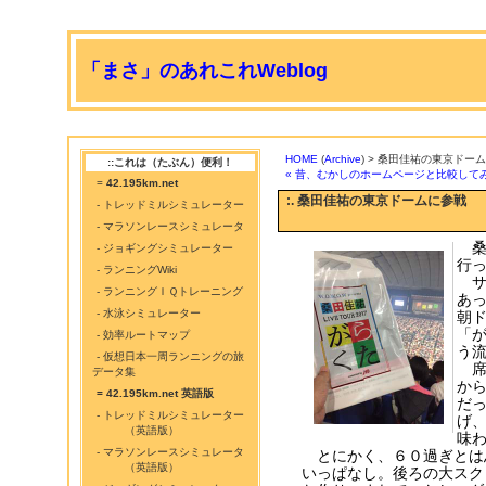
「まさ」のあれこれWeblog
HOME
(
Archive
) > 桑田佳祐の東京ドー
::これは（たぶん）便利！
« 昔、むかしのホームページと比較して
=
42.195km.net
:. 桑田佳祐の東京ドームに参戦
- トレッドミルシミュレーター
- マラソンレースシミュレータ
桑田
- ジョギングシミュレーター
行
- ランニングWiki
サ
- ランニングＩＱトレーニング
あっ
- 水泳シミュレーター
朝
「
- 効率ルートマップ
う
- 仮想日本一周ランニングの旅
席
データ集
か
= 42.195km.net 英語版
だ
- トレッドミルシミュレーター
げ
（英語版）
味
- マラソンレースシミュレータ
とにかく、６０過ぎとは
（英語版）
いっぱなし。後ろの大スク