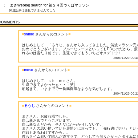
：：まさWeblog search for 第２４回つくばマラソン
関連記事は発見できませんでした
COMMENTS
■
shimo
さんからのコメント
■
はじめまして、「るうじ」さんから入ってきました。筑波マラソン完
おめでとうございます。ブルーなレースといってもPBなのだから、疲
れるのは当たり前です。生還できてもういちどオメデトウ！
2004/11/29 00:4
■
masa
さんからのコメント
■
はじめまして、ｓｈｉｍｏさん。
生還できてよかったぁ・・（笑）
朝起きて、いままでで一番筋肉痛なような気がします。
2004/11/29 06:2
■
るうじ
さんからのコメント
■
まささん、お疲れ様でした。
自己新おめでとうございます。
自己新なんだから、そんなにがっかりしないで。
まささんの思い描いていた展開とは違っても、『先行逃げ切り』とい
作戦もあるわけですから。。
僕もタイム狙いで臨んだ道マラで、どうしても切りたかったタイムに