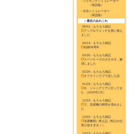
- ジョギングシミュレーター
（英語版）
- 水泳シミュレーター
（英語版）
:: 最近のあれこれ
06/01 - もろもろ雑記
アップルウォッチを買い換え
ました
04/14 - もろもろ雑記
結婚36周年
03/30 - もろもろ雑記
スーツケースのガタガタ、解
消しました
02/26 - もろもろ雑記
オフラインラブで涙した話
01/26 - もろもろ雑記
今、ジャングリアに行ってき
た （2026年1月）
12/23 - もろもろ雑記
で、洗濯機の隙間を埋めまし
た
12/03 - もろもろ雑記
洗濯機買い替え記（蛇口の位
置が低すぎる！）
10/15 - もろもろ雑記