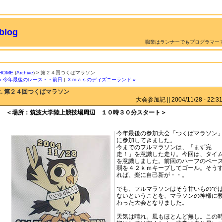
log
職業はランナーでもプログラマー
HOME
(
Archive
) > 第２４回つくばマラソン
« 今年最後のレース・・前日
|
Ｘｍａｓのディズニーランド »
:. 第２４回つくばマラソン
大会参加記 || 2004/11/28 - 22:31 
＜場所：筑波大学陸上競技場周辺 １０時３０分スタート＞
今年最後の参加大会「つくばマラソン
に参加してきました。
今までのフルマラソンは、「まず完
走！」を意識した走り。今回は、タイ
を意識しました。前回のハーフのペー
弱を４２ｋｍキープしてゴール。そう
れば、楽に自己新が・・。
でも、フルマラソンはそう甘いもので
ないということを、マラソンの神様に
わった大会となりました。
天気は晴れ。風もほとんど無し。この