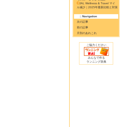
JAL Wellness & Travel マイ
ル減少｜2025年最新比較と対策
:: Navigation
次の記事
前の記事
月別のあれこれ
ご協力ください
みんなで作る
ランニング辞典