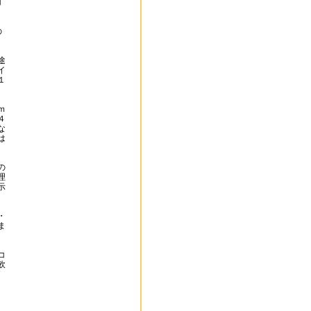
コ
の
途
イ
１
ｍ
４
な
は
の
理
示
・
ま
コ
飲