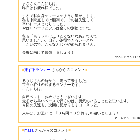
まささんこんにちは。
昨日はお疲れ様でした。
まるで私自身のレースのような気がします。
私も中間点までは順調で、その後失速して
辛いレースとなりました。
やはりハーフとフルは全くの別物ですね。
私も「もうフルは走りたくないなあ」なんて
思いましたが、自分が納得できるレースを
したいので、こんなんじゃやめられません。
長野に向けて鍛錬しましょう！
2004/11/29 12:1
■
旅するランナー
さんからのコメント
■
るうじさんの所から、走って来ました。
プラハ在住の旅するランナーです。
こんにちは。
自己ベスト、おめでとうございます。
最初から早いペースで行くのは、勇気のいることだと思います。
今回の失速も、次回に繋がりますヨ、きっと。
来年は、お互いに、｢３時間３０分切り｣を狙いましょう！
2004/11/29 16:3
■
masa
さんからのコメント
■