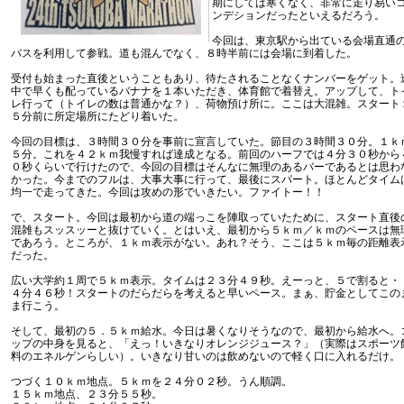
期にしては寒くなく、非常に走り易い
ンデションだったといえるだろう。
今回は、東京駅から出ている会場直通
バスを利用して参戦。道も混んでなく、８時半前には会場に到着した。
受付も始まった直後ということもあり、待たされることなくナンバーをゲット。
中で早くも配っているバナナを１本いただき、体育館で着替え。アップして、ト
レ行って（トイレの数は普通かな？）、荷物預け所に。ここは大混雑。スタート
５分前に所定場所にたどり着いた。
今回の目標は、３時間３０分を事前に宣言していた。節目の３時間３０分。１ｋ
５分。これを４２ｋｍ我慢すれば達成となる。前回のハーフでは４分３０秒から
０秒くらいで行けたので、今回の目標はそんなに無理のあるバーであるとは思わ
かった。今までのフルは、大事大事に行って、最後にスパート。ほとんどタイム
均一で走ってきた。今回は攻めの形でいきたい。ファイトー！！
で、スタート。今回は最初から道の端っこを陣取っていたために、スタート直後
混雑もスッスッーと抜けていく。とはいえ、最初から５ｋｍ／ｋｍのペースは無
であろう。ところが、１ｋｍ表示がない。あれ？そう、ここは５ｋｍ毎の距離表
だった。
広い大学約１周で５ｋｍ表示。タイムは２３分４９秒。えーっと、５で割ると・
４分４６秒！スタートのだらだらを考えると早いペース。まぁ、貯金としてこの
ま行こう。
そして、最初の５．５ｋｍ給水。今日は暑くなりそうなので、最初から給水へ。
ップの中身を見ると、「えっ！いきなりオレンジジュース？」（実際はスポーツ
料のエネルゲンらしい）。いきなり甘いのは飲めないので軽く口に入れるだけ。
つづく１０ｋｍ地点。５ｋｍを２４分０２秒。うん順調。
１５ｋｍ地点、２３分５５秒。