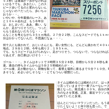
５３秒）は達成か？歩かなければ
いける？でも、歩きたい。このス
ピード歩いてるのと変わらないん
じゃないの？だったら、歩いちゃ
おうか・・。
いやいや、今年最後のレース。あ
と１０ｋｍ走れば、もう今年分
は、おしまいだ。ああ、痛い。な
んか、足がつりそうだし。つった
らもう走れないだろうな・・。そ
んなことを考えながら３５ｋｍ地点。２７分２２秒。こんなスピードでも１ｋｍ
分はかかってないんだ。不思議だなぁ・・・。
何十人にも抜かれて、おじいさんにも、若い女性にも、どんどん抜かれて４０ｋ
地点。２９分１２秒。今年も残り２．１９５ｋｍ。
でも、もうスピードは上げられない。足がつりそう。つらないで。つらなければ
りあえず、自己新はいけそう・・・。
ゴール・・・。タイムはネットで３時間３５分２８秒。目標から５分２８秒も未
達。過去の持ちタイムからは５分２５秒縮めたが・・。
ゴール後、足が動かない。荷物を取って、着替え場所に座るまで５分？１０分。
きそうな、めまいがしそうな・・とてもつらい状態だった。
タイムは縮めるには縮めたけど、はっ
り言っていままでで一番ブルーなレー
後となった。敗北感１００％。自分の
力のなさを実感。正直、最近マラソン
なめていたと反省。
ほんとにつらいマラソンだった。もう
りたくないよ！と何十回も思った。で