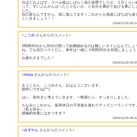
分ほどおよばず、ゴール後はしばらく放心状態でしたが、２日くらい
って、ずいぶんがんばったじゃないか、と自分を褒めてあげる事にし
した。
自己新なんですから、前に進んでます！これからも地道にぼちぼち楽
くいきましょう！！
2004/11/29 06:2
■
こうめ
さんからのコメント
■
3時間40分から30分の間って結構縮めるのは難しいタイムなんでしょ
ね。でも自己ベストだし。来年は一緒に３時間30分を目指しましょう
～。
お疲れさまでした！
2004/11/29 06:3
■
masa
さんからのコメント
■
るうじさん、こうめさん。おはようございます。
朝早いですね(^^)
はい、前向きに考えていきます。一晩寝たら、すっきりしました。
ちなみにこれから、振替休日の子供達を連れてディズニーランドです
（私も休み）。
積極的休養にはきつすぎ？
2004/11/29 06:4
■
みずやん
さんからのコメント
■