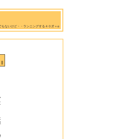
でもないけど・・ランニングする４０才＋α
||
」
ム
ス
す
は
教
時