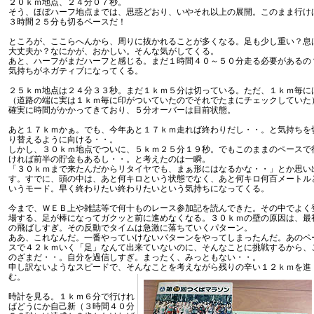
２０ｋｍ地点、２４分０７秒。
そう、ほぼハーフ地点までは、思惑どおり、いやそれ以上の展開。このまま行け
３時間２５分も切るペースだ！
ところが、ここらへんから、周りに抜かれることが多くなる。足も少し重い？息
大丈夫か？なにかが、おかしい。そんな気がしてくる。
あと、ハーフがまだハーフと感じる。まだ１時間４０～５０分走る必要があるの
気持ちがネガティブになってくる。
２５ｋｍ地点は２４分３３秒。まだ１ｋｍ５分は切っている。ただ、１ｋｍ毎に
（道路の端に実は１ｋｍ毎に印がついていたのでそれでたまにチェックしていた
確実に時間がかかってきており、５分オーバーは目前状態。
あと１７ｋｍかぁ。でも、今年あと１７ｋｍ走れば終わりだし・・。と気持ちを
り替えるように向ける・・。
しかし、３０ｋｍ地点でついに、５ｋｍ２５分１９秒。でもこのままのペースで
ければ前半の貯金もあるし・・。と考えたのは一瞬。
「３０ｋｍまで来たんだからリタイヤでも、まぁ形にはなるかな・・」とか思い
す。すでに、頭の中は、あと何キロという状態でなく、あと何キロ何百メートル
いうモード。早く終わりたい終わりたいという気持ちになってくる。
今まで、ＷＥＢ上や雑誌等で何十ものレース参加記を読んできた。その中でよく
場する、足が棒になってガクッと前に進めなくなる。３０ｋｍの壁の原因は、最
の飛ばしすぎ。その反動でタイムは急激に落ちていくパターン。
ああ、これなんだ。一番やっていけないパターンをやってしまったんだ。あのペ
スで４２ｋｍいく「足」なんて出来ていないのに、そんなことに挑戦するから、
のざまだ・・。自分を過信しすぎ。まったく、みっともない・・。
申し訳ないようなスピードで、そんなことを考えながら残りの辛い１２ｋｍを進
む。
時計を見る。１ｋｍ６分で行けれ
ばどうにか自己新（３時間４０分