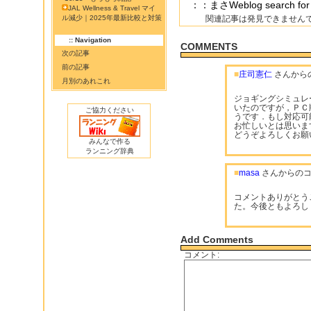
：：まさWeblog search
JAL Wellness & Travel マイ
ル減少｜2025年最新比較と対策
関連記事は発見できません
:: Navigation
COMMENTS
次の記事
前の記事
■
庄司憲仁
さんから
月別のあれこれ
ジョギングシミュレ
いたのですが，ＰＣ版
ご協力ください
うです．もし対応可
お忙しいとは思いま
どうぞよろしくお願
みんなで作る
ランニング辞典
■
masa
さんからのコ
コメントありがとう
た。今後ともよろし
Add Comments
コメント: