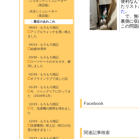
便利なん
- ジョギングシミュレーター
（英語版）
たリスト
た
。
- 水泳シミュレーター
で、無事
（英語版）
裏側に収
:: 最近のあれこれ
この問題
06/01 - もろもろ雑記
アップルウォッチを買い換え
ました
04/14 - もろもろ雑記
結婚36周年
03/30 - もろもろ雑記
スーツケースのガタガタ、解
消しました
02/26 - もろもろ雑記
オフラインラブで涙した話
01/26 - もろもろ雑記
今、ジャングリアに行ってき
た （2026年1月）
Facebook
12/23 - もろもろ雑記
で、洗濯機の隙間を埋めまし
た
12/03 - もろもろ雑記
洗濯機買い替え記（蛇口の位
置が低すぎる！）
関連記事検索
10/15 - もろもろ雑記