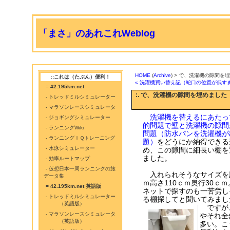
「まさ」のあれこれWeblog
HOME
(
Archive
) > で、洗濯機の隙間を
::これは（たぶん）便利！
« 洗濯機買い替え記（蛇口の位置が低す
=
42.195km.net
:. で、洗濯機の隙間を埋めました
- トレッドミルシミュレーター
- マラソンレースシミュレータ
洗濯機を替えるにあたっ
- ジョギングシミュレーター
的問題で壁と洗濯機の隙間
- ランニングWiki
問題（防水パンを洗濯機が
- ランニングＩＱトレーニング
題）
をどうにか納得できる
- 水泳シミュレーター
め、この隙間に細長い棚を
ました。
- 効率ルートマップ
- 仮想日本一周ランニングの旅
入れられそうなサイズを計
データ集
ｍ高さ110ｃｍ奥行30ｃｍ
= 42.195km.net 英語版
ネットで探すのも一苦労しそ
- トレッドミルシミュレーター
る棚探してと聞いてみまし
（英語版）
ですが、
- マラソンレースシミュレータ
やそれ全
（英語版）
多い。こ