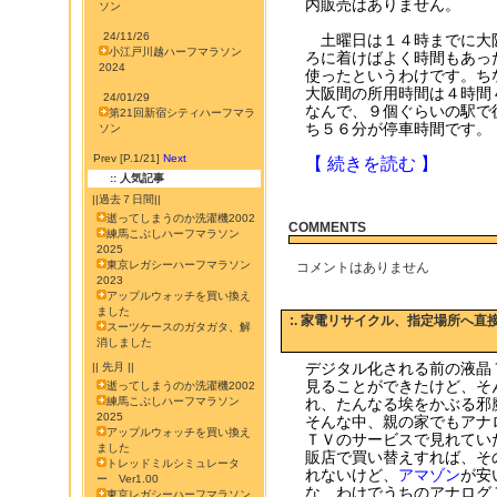
内販売はありません。
ソン
24/11/26
土曜日は１４時までに大
小江戸川越ハーフマラソン
ろに着けばよく時間もあっ
2024
使ったというわけです。ち
大阪間の所用時間は４時間
24/01/29
なんで、９個ぐらいの駅で
第21回新宿シティハーフマラ
ち５６分が停車時間です。
ソン
Prev [P.1/21]
Next
【 続きを読む 】
:: 人気記事
||過去７日間||
逝ってしまうのか洗濯機2002
COMMENTS
練馬こぶしハーフマラソン
2025
東京レガシーハーフマラソン
コメントはありません
2023
アップルウォッチを買い換え
ました
:. 家電リサイクル、指定場所へ直
スーツケースのガタガタ、解
消しました
デジタル化される前の液晶
|| 先月 ||
見ることができたけど、そ
逝ってしまうのか洗濯機2002
練馬こぶしハーフマラソン
れ、たんなる埃をかぶる邪
2025
そんな中、親の家でもアナ
アップルウォッチを買い換え
ＴＶのサービスで見れてい
ました
販店で買い替えすれば、そ
トレッドミルシミュレータ
れないけど、
アマゾン
が安
ー Ver1.00
な、わけでうちのアナログ
東京レガシーハーフマラソン