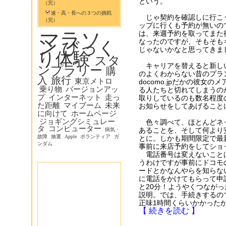
という。
（完）
速・高・長への３つの挑戦
じゃ契約を確認しに行こ
（完）
ップに行くも予約が無いの
マラソ
は、来週予約を取ってまた
ン
なったのですが、そもそも
びっく
じゃないかなと思ってきま
り体験
スタ
キャリアを替えると新し
ンプラリー
購
のよくわからない昔のプラ
入
旅行
東京メトロ
docomo.jpだかの彼女
乗り物
バージョンアッ
る人たちと切れてしまうの
プ
インターネット
走っ
取りしているのも数名程度
た距離
マイブーム
未来
お知らせをしてあげること
に向けて
ホームページ
ジョギングシミュレー
色々調べて、ほとんどネ
タ
コンピューター
あることを、そして何より
病気・
故障
抽選
Apple
ボランティア
ガ
とに。しかも期間限定で最
ンダム
事前に来店予約をしてショ
電話番号は変えないこと
うわけですが事前にドコモ
ードとかなんやらを知らな
に電話をかけてもらって申
と20分！ようやくつなが
説明。では、手続きするの
正味1時間くらいかかった
【 続きを読む 】