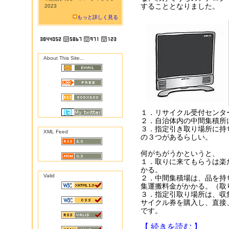
することとなりました。
2023
もっと詳しく見る
About This Site...
１．リサイクル受付センタ
２．自治体内の中間集積所
３．指定引き取り場所に持
XML Feed
の３つがあるらしい。
何がちがうかというと、
１．取りに来てもらうは楽
かる。
Valid
２．中間集積場は、品を持
集運搬料金がかかる。（取
３．指定引取り場所は、収
サイクル券を購入し、直接
です。
【 続きを読む 】