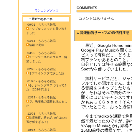
COMMENTS
ランニンググッズ
コメントはありません
:: 最近のあれこれ
06/01 - もろもろ雑記
アップルウォッチを買い換え
:. 音楽配信サービスの通信料注意
ました
04/14 - もろもろ雑記
最近、Google Home m
結婚36周年
Google Play Mus
03/30 - もろもろ雑記
ビスって有料だし、どうよ
スーツケースのガタガタ、解
料プランがあるとのこと。
消しました
自分としては許せる範囲な
Spotifyを使っていました。
02/26 - もろもろ雑記
オフラインラブで涙した話
無料サービスだと、ジャ
01/26 - もろもろ雑記
フルでしか聞けません。ま
今、ジャングリアに行ってき
る音楽をスキップしたりも
た （2026年1月）
が、それはそれで自分のラ
聞くにはいいチャンスです
12/23 - もろもろ雑記
かもあってＧｏｏｄ！そん
で、洗濯機の隙間を埋めまし
た
でいたところ、おっと通信
12/03 - もろもろ雑記
今までradikoを通勤で
洗濯機買い替え記（蛇口の位
然平気だったのですが、調べて
置が低すぎる！）
やApple Musicとか
15MB前後の模様です。（ち
10/15 - もろもろ雑記