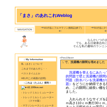
「まさ」のあれこれWeblog
40才迄にフルマラソン挑戦記(終了)
50才迄に3
NAVIGATION
なんかいつの
でも、ある日健康志向
そんな私の趣味のランニ
«Prev
1
Next»
:: My Informaiton
:. で、洗濯機の隙間を埋めました
私（まさ）について
これまでのあらすじ・・
洗濯機を替えるにあたっ
ベストタイムとか
的問題で壁と洗濯機の隙間
HELP(この画面の説明)
問題（防水パンを洗濯機が
::これは（たぶん）便利！
題）
をどうにか納得できる
め、この隙間に細長い棚を
42.195km.net
ました。
- トレッドミルシミュレーター
- トレッドミルシミュレーター
入れられそうなサイズを計
（スマホ版）
ｍ高さ110ｃｍ奥行30ｃｍ
- マラソンレースシミュレータ
ネットで探すのも一苦労しそ