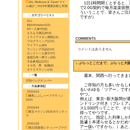
JAL Wellness & Travel マイ
1日1時間聞くとすると、2
ル減少｜2025年最新比較と対策
で2.0G契約で毎月楽楽状
ういうことで、皆さんご注
:: カテゴリーリスト
ですが）
ALL
MyInfomation
(10)
NY一人旅'05
(9)
もろもろ雑記
(653)
トライアスロン挑戦
(14)
COMMENTS
プログラミング
(122)
マイブーム
(90)
コメントはありません
ランニング日誌
(210)
ロンドン一人旅'07
(7)
仮想日本一周ラン
(39)
大会参加記
(101)
:. ぷらっとこだまで、ぷらっと大
４０代 男 転職
(8)
ＮＹＣマラソン
(19)
週末、関西へ行ってきま
:: 一覧
月別バックナンバー
ご存知の方も多いかもし
:: 大会参加記
るいわゆる「ツアー」です
25/03/24
やつ。
練馬こぶしハーフマラソン
例えば、東京−新大阪間が通常
2025
ンドリンク付き（プレミア
ス1,500円ってことで、
25/03/04
東京マラソン2025ボランティ
得ってやつです。
ア
ただし、指定した列車しか
急遽１本遅らせるとかだめ
25/01/26
アー扱いですから。）あと
第22回新宿シティハーフマラ