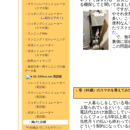
る棚探してと聞いてみまし
- マラソンレースシミュレータ
（スマホ版）
ですが、
やそれ全
- ジョギングシミュレーター
多い。こ
...........
(→紹介ビデオ！)
便利なん
- ジョギングシミュレーター
たリストか
（スマホ版）
た
。
- ランニングWiki
で、無事
- ランニングＩＱトレーニング
裏側に収
- 水泳シミュレーター
この問題
- 水泳シミュレーター
（スマホ版）
- 効率ルートマップ
- 仮想日本一周ランニングの旅
データ集
42.195km.net 英語版
- トレッドミルシミュレーター
（英語版）
:. 母（86歳）のスマホを替えてみ
- マラソンレースシミュレータ
（英語版）
一人暮らしをしている母の
- ジョギングシミュレーター
（英語版）
上取られているという。ほ
電話代はかけ放題にしてい
- 水泳シミュレーター
くらくフォンも5年以上前
（英語版）
当然月々の払いも終わって
:: 掲げた目標
どういう契約になっている
40歳までにフルマラソン