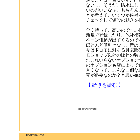
満なことは全然ないんだけ
ないし、そうだ、防水にし
いのがいいなぁ。もちろん
とか考えて、いくつか候補
チェックして値段の動きを
全く持って、高いのです。
新規で登録したり、他社携
ペーン価格が出てくるので
ほとんど値引きなし。昔の
今はドコモに対する月賦販
モショップ以外の販社の独
れこれいらないオプション
のオプションも店によって
さくなって、こんな面倒な
帯が必要なのか？と思い始
【 続きを読む 】
«Prev
1
Next»
■Admin Area