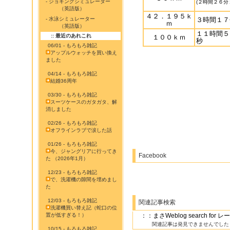
- ジョギングシミュレーター
(２時間２６分
（英語版）
４２．１９５ｋ
- 水泳シミュレーター
３時間１７
ｍ
（英語版）
１１時間５
:: 最近のあれこれ
１００ｋｍ
秒
06/01 - もろもろ雑記
アップルウォッチを買い換え
ました
04/14 - もろもろ雑記
結婚36周年
03/30 - もろもろ雑記
スーツケースのガタガタ、解
消しました
02/26 - もろもろ雑記
オフラインラブで涙した話
01/26 - もろもろ雑記
今、ジャングリアに行ってき
Facebook
た （2026年1月）
12/23 - もろもろ雑記
で、洗濯機の隙間を埋めまし
た
12/03 - もろもろ雑記
関連記事検索
洗濯機買い替え記（蛇口の位
置が低すぎる！）
：：まさWeblog search fo
関連記事は発見できませんでした
10/15 - もろもろ雑記