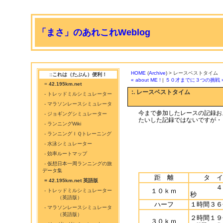
「まさ」のあれこれWeblog
HOME
(
Archive
) > レースベストタイム
::これは（たぶん）便利！
« about ME !
|
５０才までに３つの挑戦 
=
42.195km.net
:. レースベストタイム
- トレッドミルシミュレーター
- マラソンレースシミュレータ
今まで参加したレースの記録お
- ジョギングシミュレーター
たいした記録ではないですが・・(
- ランニングWiki
- ランニングＩＱトレーニング
- 水泳シミュレーター
- 効率ルートマップ
- 仮想日本一周ランニングの旅
データ集
距 離
タ イ
= 42.195km.net 英語版
４２
１０ｋｍ
- トレッドミルシミュレーター
秒
（英語版）
ハーフ
１時間３６
- マラソンレースシミュレータ
（英語版）
２時間１９
３０ｋｍ