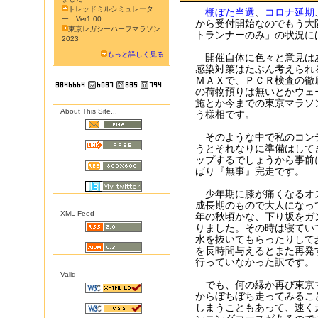
トレッドミルシミュレータ
棚ぼた当選
、
コロナ延期
ー Ver1.00
から受付開始なのでもう大
東京レガシーハーフマラソン
トランナーのみ」の状況に
2023
もっと詳しく見る
開催自体に色々と意見は
感染対策はたぶん考えられ
ＭＡＸで、ＰＣＲ検査の徹
の荷物預りは無いとかウェ
施とか今までの東京マラソ
About This Site...
う様相です。
そのような中で私のコン
うとそれなりに準備はして
ップするでしょうから事前
ばり『無事』完走です。
少年期に膝が痛くなるオ
成長期のもので大人になっ
XML Feed
年の秋頃かな、下り坂をガ
りました。その時は寝てい
水を抜いてもらったりして
を長時間与えるとまた再発
行っていなかった訳です。
Valid
でも、何の縁か再び東京
からぼちぼち走ってみるこ
しまうこともあって、速く