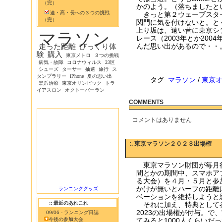
（完）
かのよう。（落ちましたと
速・高・長への３つの挑戦
きっと第２ウェーブスタ
（完）
関門に気を付けないと。と
上り坂は、遠い昔に東京シ
マラソン
レース（2003年とか200
んだ思い出があるので・・
走った距離
びっくり体
験
購入
東京メトロ
３つの挑戦
病気・故障
コロナウィルス
23区
シューズ
ターサー
抽選
旅行
ス
タンプラリー
iPhone
夏の思い出
タグ:
マラソン
/
東京
黒爪治療
東京オリンピック
トラ
イアスロン
オクトーバーラン
COMMENTS
コメントはありません
:. 東京マラソン２０２３出場権
東京マラソン財団が毎月
間とかの期間中、スマホア
る大会）を４月・５月と参
かけが無いとハーフの距離
ランニンググッズ
ベーションを維持しようと
:: 最近のあれこれ
それに加え、特典として参
2023の出場権が付与。で
09/06 - ランニング日誌
今後の参加大会
てみると1000人くらいだ