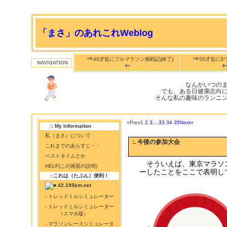
「まさ」のあれこれWeblog
40才迄にフルマラソン挑戦記(終了)
50才迄に3
NAVIGATION
なんかいつの
でも、ある日健康志向
そんな私の趣味のランニ
«Prev
1
2
3
...
33
34
35
Next»
:: My Informaiton
私（まさ）について
:. 今後の参加大会
これまでのあらすじ・・
ベストタイムとか
そういえば、東京マラソ
HELP(この画面の説明)
ーしたことをここで表明し
::これは（たぶん）便利！
42.195km.net
- トレッドミルシミュレーター
- トレッドミルシミュレーター
（スマホ版）
- マラソンレースシミュレータ