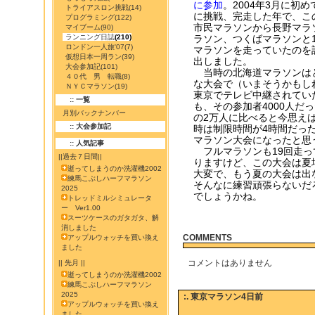
に参加
。2004年3月に初
トライアスロン挑戦
(14)
に挑戦、完走した年で、こ
プログラミング
(122)
市民マラソンから長野マラ
マイブーム
(90)
ランニング日誌
(210)
ラソン、つくばマラソンと
ロンドン一人旅'07
(7)
マラソンを走っていたのを
仮想日本一周ラン
(39)
出しました。
大会参加記
(101)
当時の北海道マラソンは
４０代 男 転職
(8)
な大会で（いまそうかもし
ＮＹＣマラソン
(19)
東京でテレビ中継されてい
:: 一覧
も、その参加者4000人だ
月別バックナンバー
の2万人に比べると今思え
:: 大会参加記
時は制限時間が4時間だっ
マラソン大会になったと思
:: 人気記事
フルマラソンも19回走っ
||過去７日間||
りますけど、この大会は夏
逝ってしまうのか洗濯機2002
大変で、もう夏の大会は出
練馬こぶしハーフマラソン
そんなに練習頑張らないだ
2025
でしょうかね。
トレッドミルシミュレータ
ー Ver1.00
スーツケースのガタガタ、解
消しました
COMMENTS
アップルウォッチを買い換え
ました
コメントはありません
|| 先月 ||
逝ってしまうのか洗濯機2002
練馬こぶしハーフマラソン
2025
:. 東京マラソン4日前
アップルウォッチを買い換え
ました