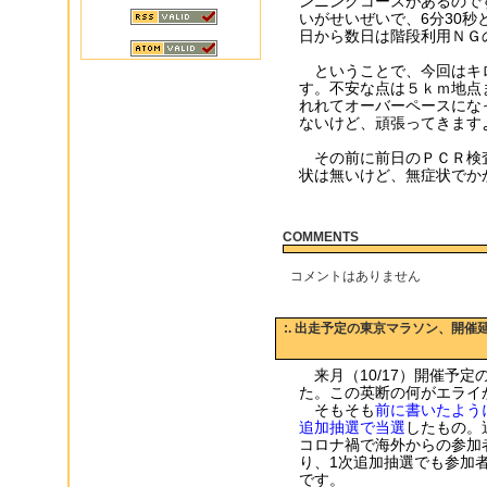
ンニングコースがあるのです
いがせいぜいで、6分30
日から数日は階段利用ＮＧ
ということで、今回はキロ
す。不安な点は５ｋｍ地点
れれてオーバーペースにな
ないけど、頑張ってきます
その前に前日のＰＣＲ検
状は無いけど、無症状でか
COMMENTS
コメントはありません
:. 出走予定の東京マラソン、開
来月（10/17）開催予定
た。この英断の何がエライ
そもそも
前に書いたよう
追加抽選で当選
したもの。
コロナ禍で海外からの参加
り、1次追加抽選でも参加
です。