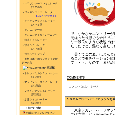
- マラソンレースシミュレータ
（スマホ版）
- ジョギングシミュレーター
...........
(→紹介ビデオ！)
- ジョギングシミュレーター
（スマホ版）
- ランニングWiki
で、なかなかエントリーが
- ランニングＩＱトレーニング
間経った状態でも余裕でエ
- 水泳シミュレーター
リー難民のような状態では
- 水泳シミュレーター
だったけど、難なく当たっ
（スマホ版）
暑くてこの夏、ほとんど
- 効率ルートマップ
ることでモチベーション維
- 仮想日本一周ランニングの旅
で・・・。なので、まだ頑
データ集
42.195km.net 英語版
- トレッドミルシミュレーター
（英語版）
COMMENTS
- マラソンレースシミュレータ
（英語版）
コメントはありません
- ジョギングシミュレーター
（英語版）
:. 東京レガシーハーフマラソンも
- 水泳シミュレーター
（英語版）
:: 掲げた目標
東京レガシーハーフマラソ
40歳までにフルマラソン
では当選。どうもtwitte