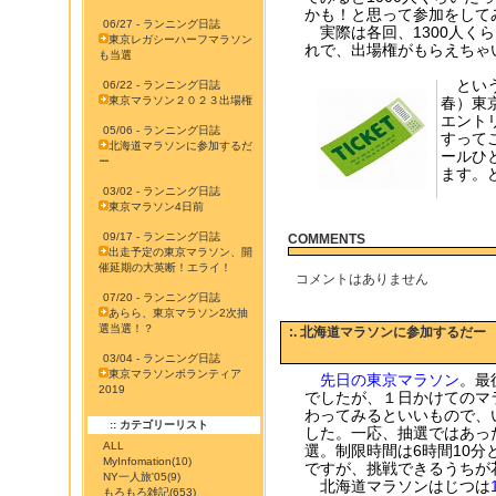
かも！と思って参加をして
06/27 - ランニング日誌
実際は各回、1300人く
東京レガシーハーフマラソン
れで、出場権がもらえちゃ
も当選
という
06/22 - ランニング日誌
東京マラソン２０２３出場権
春）東
エント
05/06 - ランニング日誌
すって
北海道マラソンに参加するだ
ールひ
ー
ます。
03/02 - ランニング日誌
東京マラソン4日前
09/17 - ランニング日誌
COMMENTS
出走予定の東京マラソン、開
催延期の大英断！エライ！
コメントはありません
07/20 - ランニング日誌
あらら、東京マラソン2次抽
選当選！？
:. 北海道マラソンに参加するだー
03/04 - ランニング日誌
東京マラソンボランティア
先日の東京マラソン
。最
2019
でしたが、１日かけてのマ
わってみるといいもので、
:: カテゴリーリスト
した。一応、抽選ではあっ
ALL
選。制限時間は6時間10
MyInfomation
(10)
ですが、挑戦できるうちが
NY一人旅'05
(9)
北海道マラソンはじつは
もろもろ雑記
(653)