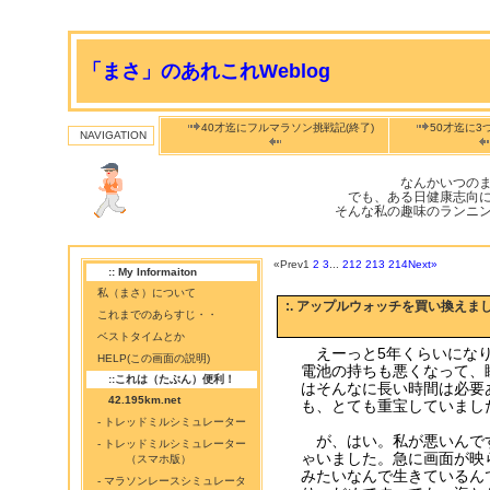
「まさ」のあれこれWeblog
40才迄にフルマラソン挑戦記(終了)
50才迄に3
NAVIGATION
なんかいつの
でも、ある日健康志向
そんな私の趣味のランニ
«Prev
1
2
3
...
212
213
214
Next»
:: My Informaiton
私（まさ）について
:. アップルウォッチを買い換えま
これまでのあらすじ・・
ベストタイムとか
えーっと5年くらいになり
HELP(この画面の説明)
電池の持ちも悪くなって、
::これは（たぶん）便利！
はそんなに長い時間は必要
42.195km.net
も、とても重宝していまし
- トレッドミルシミュレーター
が、はい。私が悪いんで
- トレッドミルシミュレーター
ゃいました。急に画面が映ら
（スマホ版）
みたいなんで生きているん
- マラソンレースシミュレータ