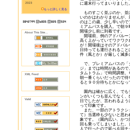
に週末行ってまいりました
2023
もっと詳しく見る
ものすごく並ぶのか、並
いのかはわかりませんが、
のはこの歳、少し辛いので
ミアムパスを購入。で朝９
開場少し前に到着です。
About This Site...
開場前、例のアドバルー
高く上がっていてワクワク
が！開場後はそのアドバル
日待っても運行されること
件（風とか）が厳しく滅多
で、プレミアムパスの「
ジ」までは時間があるので
タムトラム」で時間調整。
XML Feed
朝一番くらいだったので待
ると９０分待ちとかになっ
園内は確かに広く、でも
ンがいくつも並んでなく、
Valid
日でしたが、言われるよう
って印象です。
また、一部のアトラクシ
て）当選枠も少ないと思わ
象です。（園内広い、かつ
回も乗ってしまいました。
人で行ったので延べ６回チ