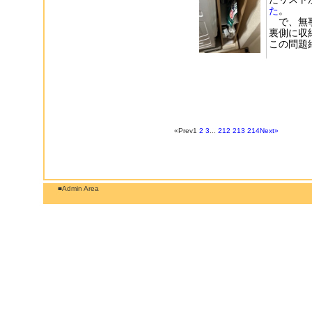
た
。
で、無事
裏側に収
この問題
«Prev
1
2
3
...
212
213
214
Next»
■Admin Area