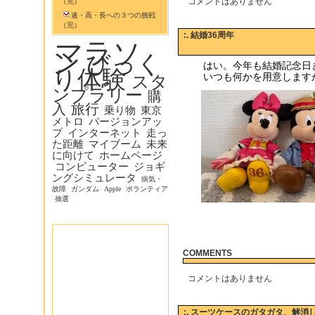
コメントはありません
（完）
速・高・長への３つの挑戦
（完）
:. 結婚36周年
マラソ
ン
びっく
はい。今年も結婚記念日
り体験
いつも何かを用意します
スタ
ンプラリー
購
入
旅行
乗り物
東京
メトロ
バージョンアッ
プ
インターネット
走っ
た距離
マイブーム
未来
に向けて
ホームページ
コンピューター
ジョギ
ングシミュレータ
病気・
故障
ガンダム
Apple
ボランティア
抽選
COMMENTS
コメントはありません
:. スーツケースのガタガタ、解消