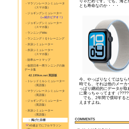
りゃだめです。でも、海と
- マラソンレースシミュレータ
とも寿命なのか・・・
（スマホ版）
- ジョギングシミュレーター
...........
(→紹介ビデオ！)
- ジョギングシミュレーター
（スマホ版）
- ランニングWiki
- ランニングＩＱトレーニング
- 水泳シミュレーター
- 水泳シミュレーター
（スマホ版）
- 効率ルートマップ
- 仮想日本一周ランニングの旅
データ集
42.195km.net 英語版
今。やっぱりなくてはなら
- トレッドミルシミュレーター
時でも、それは他のメーカ
（英語版）
っぱり継続的にデータが取
- マラソンレースシミュレータ
に乗っちゃってます（???
（英語版）
でも、2年間で償却すると
- ジョギングシミュレーター
えますよね。
（英語版）
- 水泳シミュレーター
（英語版）
COMMENTS
:: 掲げた目標
40歳までにフルマラソン