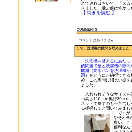
れで連れはおいて、「スカ
きました。飛ぶ前は怖かっ
【 続きを読む 】
COMMENTS
コメントはありません
:. で、洗濯機の隙間を埋めました
洗濯機を替えるにあたっ
的問題で壁と洗濯機の隙間
問題（防水パンを洗濯機が
題）
をどうにか納得できる
め、この隙間に細長い棚を
ました。
入れられそうなサイズを計
ｍ高さ110ｃｍ奥行30ｃｍ
ネットで探すのも一苦労しそ
る棚探してと聞いてみまし
ですが、
やそれ全
多い。こ
便利なん
たリストか