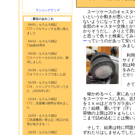
ランニンググッズ
スーツケースのキャスタ
いというか動きが悪いとい
:: 最近のあれこれ
ないようになってきて、は
06/01 - もろもろ雑記
全部のキャスター交換とか
アップルウォッチを買い換え
かりそうだし、さりとて買
ました
と思って色々と検索してみ
ー
っていうのがあって安い
04/14 - もろもろ雑記
みまし
結婚36周年
03/30 - もろもろ雑記
利用
スーツケースのガタガタ、解
サイド
消しました
初は時
をみた
02/26 - もろもろ雑記
とか）
オフラインラブで涙した話
01/26 - もろもろ雑記
さて
今、ジャングリアに行ってき
た （2026年1月）
確かめるべく、家にあっ
をスーツケースに入れ、近
12/23 - もろもろ雑記
を１ｋｍほどガラガラ歩い
で、洗濯機の隙間を埋めまし
た
た！結構、重いです（汗）
荷物の上限は20ｋｇらし
12/03 - もろもろ雑記
こまで詰め込むことは無い
洗濯機買い替え記（蛇口の位
置が低すぎる！）
そして、結果は特に問題
ずれたりはしませんでした。(
10/15 - もろもろ雑記