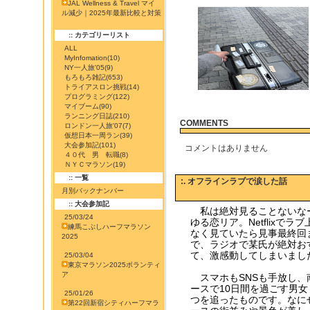
JAL Wellness & Travel マイ
ル減少｜2025年最新比較と対策
:: カテゴリーリスト
ALL
MyInfomation
(10)
NY一人旅'05
(9)
もろもろ雑記
(653)
トライアスロン挑戦
(14)
プログラミング
(122)
マイブーム
(90)
ランニング日誌
(210)
COMMENTS
ロンドン一人旅'07
(7)
仮想日本一周ラン
(39)
大会参加記
(101)
コメントはありません
４０代 男 転職
(8)
ＮＹＣマラソン
(19)
:: 一覧
:. オフラインラブで涙した話
月別バックナンバー
:: 大会参加記
私は絶対見ることないな
25/03/24
ゆる恋リア。Netflix
練馬こぶしハーフマラソン
なく見ていたら見事最終回
2025
で、ラジオで某氏が絶対お
て、激感動してしまいまし
25/03/04
東京マラソン2025ボランティ
ア
スマホもSNSも手放し、
ースで10日間を過ごす男女
25/01/26
つを追ったものです。なに
第22回新宿シティハーフマラ