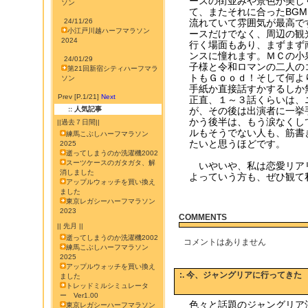
ースの街並みや景色が美し
ソン
て、またそれに合ったBG
24/11/26
流れていて雰囲気が最高で
小江戸川越ハーフマラソン
ースだけでなく、周辺の観
2024
行く場面もあり、まずまず
ンスに憧れます。ＭＣの小
24/01/29
子様と令和ロマンの二人の
第21回新宿シティハーフマラ
トもＧｏｏｄ！そして何よ
ソン
手紙か直接話すかするしか
Prev [P.1/21]
Next
正直、１～３話くらいは、
:: 人気記事
が、その後は出演者に一挙
かう後半は、もう涙なくし
||過去７日間||
ルもそうでない人も、筋書
練馬こぶしハーフマラソン
たいと思うほどです。
2025
逝ってしまうのか洗濯機2002
スーツケースのガタガタ、解
いやいや、私は恋愛リア
消しました
よっていう方も、ぜひ観て
アップルウォッチを買い換え
ました
東京レガシーハーフマラソン
2023
COMMENTS
|| 先月 ||
逝ってしまうのか洗濯機2002
コメントはありません
練馬こぶしハーフマラソン
2025
アップルウォッチを買い換え
:. 今、ジャングリアに行ってきた （
ました
トレッドミルシミュレータ
ー Ver1.00
色々と話題のジャングリア
東京レガシーハーフマラソン