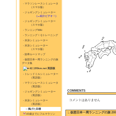
- マラソンレースシミュレータ
（スマホ版）
- ジョギングシミュレーター
...........
(→紹介ビデオ！)
- ジョギングシミュレーター
（スマホ版）
- ランニングWiki
- ランニングＩＱトレーニング
- 水泳シミュレーター
- 水泳シミュレーター
（スマホ版）
- 効率ルートマップ
- 仮想日本一周ランニングの旅
データ集
42.195km.net 英語版
- トレッドミルシミュレーター
（英語版）
- マラソンレースシミュレータ
（英語版）
COMMENTS
- ジョギングシミュレーター
（英語版）
コメントはありません
- 水泳シミュレーター
（英語版）
:: 掲げた目標
:. 仮想日本一周ランニングの旅 200
40歳までにフルマラソン