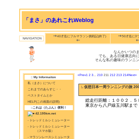
「まさ」のあれこれWeblog
40才迄にフルマラソン挑戦記(終了)
50才迄に3
NAVIGATION
なんかいつの
でも、ある日健康志向
そんな私の趣味のランニ
«Prev
1
2
3
...
210
211
212
213
214
Next»
:: My Informaiton
私（まさ）について
:. 仮想日本一周ランニングの旅 200
これまでのあらすじ・・
ベストタイムとか
総走行距離：１００２．５
HELP(この画面の説明)
東京から八戸線玉川駅まで
::これは（たぶん）便利！
42.195km.net
- トレッドミルシミュレーター
- トレッドミルシミュレーター
（スマホ版）
- マラソンレースシミュレータ