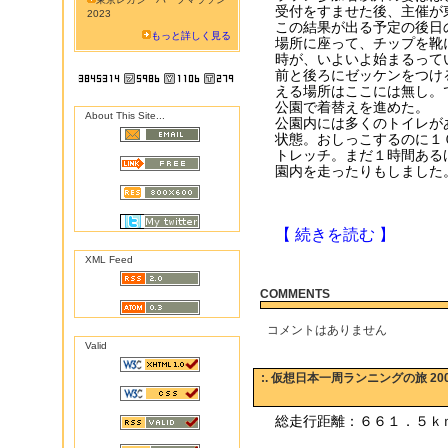
受付をすませた後、主催が
2023
この結果が出る予定の後日
もっと詳しく見る
場所に座って、チップを靴
時が、いよいよ始まるって
前と後ろにゼッケンをつけ
える場所はここには無し。
公園で着替えを進めた。
About This Site...
公園内には多くのトイレが
状態。おしっこするのに１
トレッチ。まだ１時間ある
園内を走ったりもしました
【 続きを読む 】
XML Feed
COMMENTS
コメントはありません
Valid
:. 仮想日本一周ランニングの旅 200
総走行距離：６６１．５ｋ