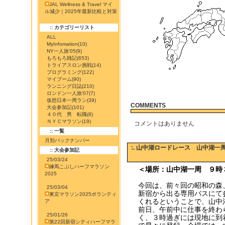
JAL Wellness & Travel マイ
ル減少｜2025年最新比較と対策
:: カテゴリーリスト
ALL
MyInfomation
(10)
NY一人旅'05
(9)
もろもろ雑記
(653)
トライアスロン挑戦
(14)
プログラミング
(122)
マイブーム
(90)
ランニング日誌
(210)
ロンドン一人旅'07
(7)
仮想日本一周ラン
(39)
COMMENTS
大会参加記
(101)
４０代 男 転職
(8)
ＮＹＣマラソン
(19)
コメントはありません
:: 一覧
月別バックナンバー
:. 山中湖ロードレース 山中湖一
:: 大会参加記
25/03/24
練馬こぶしハーフマラソン
＜場所：山中湖一周 ９時
2025
今回は、前々回の昭和の森
25/03/04
新宿から出る専用バスにて
東京マラソン2025ボランティ
くれるということで、山中
ア
前日、午前中に仕事を終わ
25/01/26
く、３時過ぎには現地に到
第22回新宿シティハーフマラ