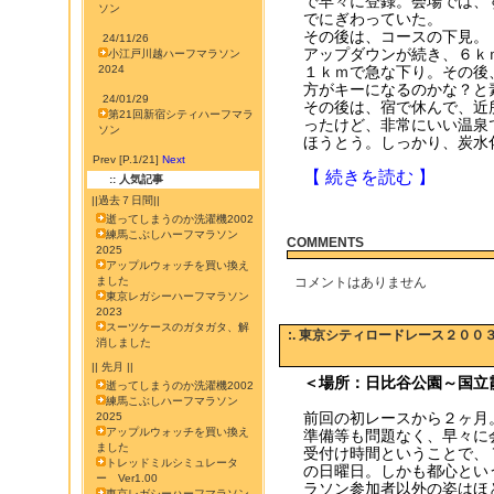
で早々に登録。会場では、
ソン
でにぎわっていた。
その後は、コースの下見。（
24/11/26
アップダウンが続き、６ｋ
小江戸川越ハーフマラソン
2024
１ｋｍで急な下り。その後
方がキーになるのかな？と
24/01/29
その後は、宿で休んで、近
第21回新宿シティハーフマラ
ったけど、非常にいい温泉
ソン
ほうとう。しっかり、炭水
Prev [P.1/21]
Next
【 続きを読む 】
:: 人気記事
||過去７日間||
逝ってしまうのか洗濯機2002
練馬こぶしハーフマラソン
COMMENTS
2025
アップルウォッチを買い換え
ました
コメントはありません
東京レガシーハーフマラソン
2023
スーツケースのガタガタ、解
:. 東京シティロードレース２００
消しました
|| 先月 ||
＜場所：日比谷公園～国立
逝ってしまうのか洗濯機2002
練馬こぶしハーフマラソン
前回の初レースから２ヶ月
2025
アップルウォッチを買い換え
準備等も問題なく、早々に
ました
受付け時間ということで、
トレッドミルシミュレータ
の日曜日。しかも都心とい
ー Ver1.00
ラソン参加者以外の姿はほ
東京レガシーハーフマラソン