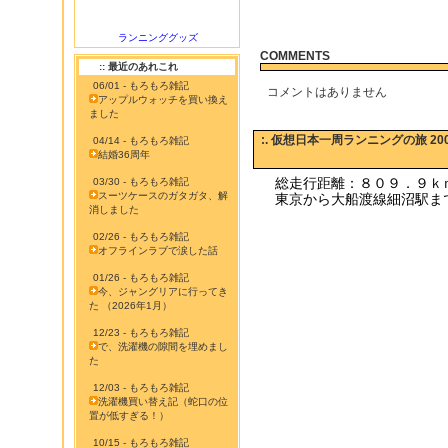
ランニンググッズ
COMMENTS
:: 最近のあれこれ
06/01 - もろもろ雑記
コメントはありません
アップルウォッチを買い換え
ました
:. 仮想日本一周ランニングの旅 200
04/14 - もろもろ雑記
結婚36周年
総走行距離：８０９．９ｋ
03/30 - もろもろ雑記
スーツケースのガタガタ、解
東京から大船渡線細沼駅ま
消しました
02/26 - もろもろ雑記
オフラインラブで涙した話
01/26 - もろもろ雑記
今、ジャングリアに行ってき
た （2026年1月）
12/23 - もろもろ雑記
で、洗濯機の隙間を埋めまし
た
12/03 - もろもろ雑記
洗濯機買い替え記（蛇口の位
置が低すぎる！）
10/15 - もろもろ雑記