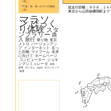
（完）
速・高・長への３つの挑戦
総走行距離：９０６．１ｋ
（完）
東京から山田線磯鶏駅まで
マラソ
ン
びっく
り体験
スタ
ンプラリー
購
入
旅行
乗り物
東京
メトロ
バージョンアッ
プ
インターネット
走っ
た距離
マイブーム
未来
に向けて
ホームページ
コンピューター
ジョギ
ングシミュレータ
病気・
故障
ガンダム
Apple
ボランティア
抽選