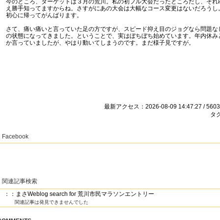
今のところ、ターゲットは３月の荒川。私の初フル大会だったところだし、それ
え勝手知ってますからね。さすがにあの大会は大幅なコース変更はないだろうし
初心に帰ってがんばります。
さて、痛い痛いと言っていた足の方ですが、スピード抑え目のジョグなら問題な
の状態になってきました。ということで、実はぼちぼち始めています。年内休み
か言っていましたが、やはり動いてしまうのです。まだ様子見ですが。
最新アクセス：2026-08-09 14:47:27 / 5603
タグ
Facebook
関連記事検索
：：まさWeblog search for 荒川市民マラソンエントリー
関連記事は発見できませんでした