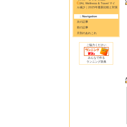
JAL Wellness & Travel マイ
ル減少｜2025年最新比較と対策
:: Navigation
次の記事
前の記事
月別のあれこれ
ご協力ください
みんなで作る
ランニング辞典