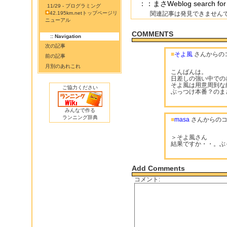
：：まさWeblog search 
11/29 - プログラミング
42.195km.netトップページリ
関連記事は発見できません
ニューアル
COMMENTS
:: Navigation
次の記事
■
そよ風
さんからの
前の記事
月別のあれこれ
こんばんは。
日差しの強い中での
そよ風は用意周到な
ご協力ください
ぶっつけ本番？のま
みんなで作る
ランニング辞典
■
masa
さんからのコ
＞そよ風さん
結果ですか・・。ぶ
Add Comments
コメント: