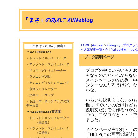
「まさ」のあれこれWeblog
HOME
(
Archive
) >
Category :
プログラ
::これは（たぶん）便利！
« 人気記事一覧とか
|
Yahoo検索もついに
=
42.195km.net
:. ブログ説明ページ
- トレッドミルシミュレーター
- マラソンレースシミュレータ
ブログの中にいろいろとお
- ジョギングシミュレーター
もなんのことかわからない
- ランニングWiki
メインページの左の列・中
- ランニングＩＱトレーニング
ンターなんだろうけど、な
- 水泳シミュレーター
いな。
- 効率ルートマップ
いちいち説明もしないのも
- 仮想日本一周ランニングの旅
怪しげでいいのだけれども
データ集
説明文だけでも作ろうかな
= 42.195km.net 英語版
つつ、コツコツと・・・で
- トレッドミルシミュレーター
ました。
（英語版）
- マラソンレースシミュレータ
メインページ右の列・上の
（英語版）
「HELP(この画面の説明)