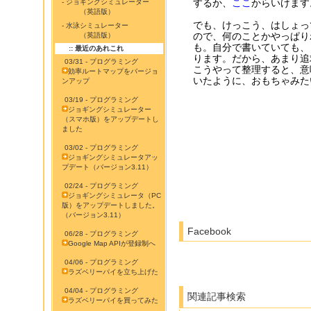
するか、
ここ
からいけます
- ジョギングシミュレーター
（英語版）
でも、けっこう、はしょっ
- 水泳シミュレーター
ので、何のことかやっぱり
（英語版）
も。自分で書いていても、
:: 最近のあれこれ
ります。だから、あまり追
03/31 - プログラミング
こうやって整理すると、意
効率ルートマップをバージョ
いたように、おもちゃみた
ンアップ
03/19 - プログラミング
ジョギングシミュレーター
（スマホ版）をアップデートし
ました
03/02 - プログラミング
ジョギングシミュレータアッ
プデート（バージョン3.11）
02/24 - プログラミング
ジョギングシミュレータ（PC
版）をアップデートしました。
（バージョン3.11）
Facebook
06/28 - プログラミング
Google Map APIが登録制へ
04/06 - プログラミング
ラズベリーパイを立ち上げた
04/04 - プログラミング
関連記事検索
ラズベリーパイを買ってみた