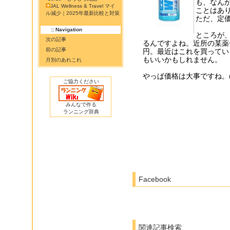
も、なん
JAL Wellness & Travel マイ
ことはあり
ル減少｜2025年最新比較と対策
ただ、定
:: Navigation
ところが
次の記事
るんですよね。近所の某薬
前の記事
円。最近はこれを買ってい
もいいかもしれません。
月別のあれこれ
やっぱ価格は大事ですね。(^
ご協力ください
みんなで作る
ランニング辞典
Facebook
関連記事検索