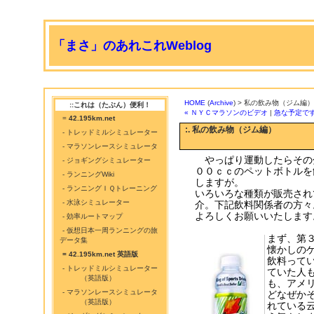
「まさ」のあれこれWeblog
HOME
(
Archive
) > 私の飲み物（ジム編）
::これは（たぶん）便利！
« ＮＹＣマラソンのビデオ
|
急な予定です
=
42.195km.net
:. 私の飲み物（ジム編）
- トレッドミルシミュレーター
- マラソンレースシミュレータ
やっぱり運動したらその
- ジョギングシミュレーター
００ｃｃのペットボトルを
- ランニングWiki
しますが。
- ランニングＩＱトレーニング
いろいろな種類が販売され
- 水泳シミュレーター
介。下記飲料関係者の方々
よろしくお願いいたします
- 効率ルートマップ
- 仮想日本一周ランニングの旅
まず、第
データ集
懐かしの
= 42.195km.net 英語版
飲料って
- トレッドミルシミュレーター
ていた人
（英語版）
も、アメ
- マラソンレースシミュレータ
どなぜか
（英語版）
れている