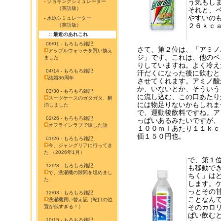
う気もしま
- ジョギングシミュレーター
（英語版）
それと、
やすいの
- 水泳シミュレーター
２６ｋｃ
（英語版）
:: 最近のあれこれ
06/01 - もろもろ雑記
さて、第２位は、「アミノ
アップルウォッチを買い換え
ジ」です。これは、他のベ
ました
りしていますね。よく冷え
04/14 - もろもろ雑記
汗だくになった後に飲むと
結婚36周年
させてくれます。アミノ酸
か、いないとか、そういう
03/30 - もろもろ雑記
に流し込む、この口あたり
スーツケースのガタガタ、解
には物足りないかもしれま
消しました
で、運動後飲料ですね。ア
02/26 - もろもろ雑記
っぱいあるみたいですが、
オフラインラブで涙した話
１００ｍｌあたり１１ｋｃ
価１５０円也。
01/26 - もろもろ雑記
今、ジャングリアに行ってき
た （2026年1月）
で、第１位
12/23 - もろもろ雑記
も移動で
で、洗濯機の隙間を埋めまし
ちく」は
た
します。
っとその
12/03 - もろもろ雑記
ことなん
洗濯機買い替え記（蛇口の位
そのカロ
置が低すぎる！）
ぱい飲む
10/15 - もろもろ雑記