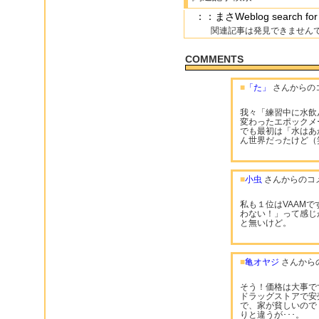
：：まさWeblog search
関連記事は発見できません
COMMENTS
■
「た」
さんからの
我々「練習中に水飲
変わったエポックメ
でも最初は「水はあ
ん世界だったけど（
■
小虫
さんからのコ
私も１位はVAAM
わない！」って感じ
と無いけど。
■
亀オヤジ
さんから
そう！価格は大事で
ドラッグストアで安
で、家が貧しいので
りと違うが･･･。