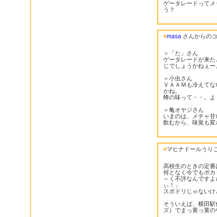
ゲータレードってメ
う？
■
masa
さんからのコ
＞「た」さん
ゲータレードが来た
じでしょうかねぇー
＞小虫さん
ＶＡＡＭも冷えてな
かね。
蜂の味って・・。よ
＞亀オヤジさん
いまのは、メチャ甘
飲むから、味覚も変
■
マヒナドールうりこ
高校生のときの定番
何となく今でもポカ
～く不評なんですよ
ぃ！」
スポドリじゃないけ
そういえば、横田駅
ズ）でまっ黄っ黄の