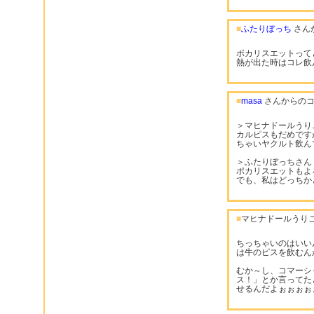
■
ふたりぼっち
さん
ポカリスエットって
熱が出た時はコレ飲
■
masa
さんからのコ
＞マヒナドールうり
カルピスもだめです
ちゃいヤクルト飲ん
＞ふたりぼっちさん
ポカリスエットもよ
でも、私はどっちか
■
マヒナドールうりこ
ちっちゃいのはいい
は牛のピスを飲むん
むか～し、コマーシ
ス！」とか言ってた
せるんだよぉぉぉぉ