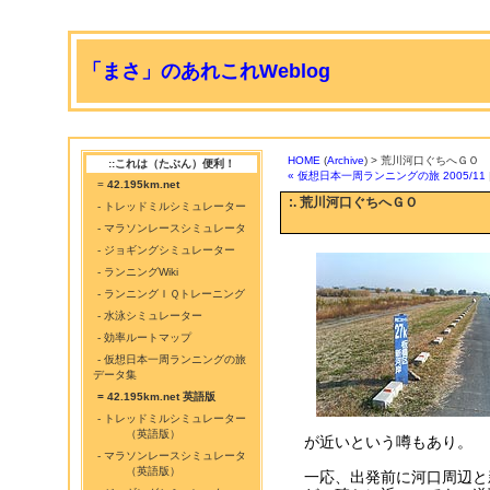
「まさ」のあれこれWeblog
HOME
(
Archive
) > 荒川河口ぐちへＧＯ
::これは（たぶん）便利！
« 仮想日本一周ランニングの旅 2005/11
=
42.195km.net
:. 荒川河口ぐちへＧＯ
- トレッドミルシミュレーター
- マラソンレースシミュレータ
- ジョギングシミュレーター
- ランニングWiki
- ランニングＩＱトレーニング
- 水泳シミュレーター
- 効率ルートマップ
- 仮想日本一周ランニングの旅
データ集
= 42.195km.net 英語版
- トレッドミルシミュレーター
（英語版）
が近いという噂もあり。
- マラソンレースシミュレータ
（英語版）
一応、出発前に河口周辺と