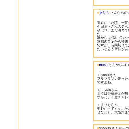
■
まりも
さんからの
東京にいた頃、一度
今回まささんの走ら
やはり、まだ海まで
た。
家からは43km位だ
京都の自宅から桂川
ですが、時間切れで
たいと思う習性があ
■
masa
さんからのコ
＞iyashiさん
フルマラソン走った
ですよね。
＞payutaさん
上流は距離表示が無
すかね。今度チャレ
＞まりもさん
中野からですか。そ
ぜひとも、大阪湾ま
■
shobun さんか