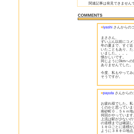
関連記事は発見できません
COMMENTS
■
iyashi
さんからの
まささん、
ずいぶん以前にコメ
年の夏まで、すぐ近
いたこともあり、た
いました。。。。
懐かしいです。
同じように0kmへ
ありませんでした。
今度、私もやってみ
そうですが。
■
payuta
さんからの
お疲れ様でした。私
くのかと思っていま
南砂町０．５ｋｍ地
何回かやっています
上流は駅が少ないの
の道標までは確認してい
１キロごとに道標が
ように３８キロ地点