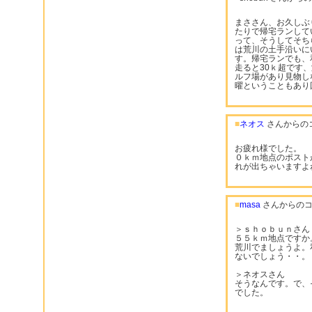
まささん、お久しぶ
たりで帰宅ランして
って、そうしてそち
は荒川の土手沿いに
す。帰宅ランでも、
走ると30ｋ超です
ルフ場があり見物し
曜ということもあり
■
ネオス
さんからの
お疲れ様でした。
０ｋｍ地点のポスト
れが出ちゃいますよね
■
masa
さんからのコ
＞ｓｈｏｂｕｎさん
５５ｋｍ地点ですか。
荒川でましょうよ。
ないでしょう・・。
＞ネオスさん
そうなんです。で、
でした。