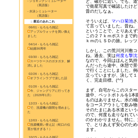
ど、確かに近い。でも、道繋
- ジョギングシミュレーター
（英語版）
で衛星写真で確認したけど
昔のだしなぁ。
- 水泳シミュレーター
（英語版）
そういえば、
マハロ菊池
さ
:: 最近のあれこれ
て言っていました。昔ね。
06/01 - もろもろ雑記
ということで、とりあえず
アップルウォッチを買い換え
この２７ｋｍポストまで約
ました
ｋｍのＬＳＤの旅。レッツ
04/14 - もろもろ雑記
結婚36周年
しかし、この荒川河川敷コ
ね。過去、実は
何度も撃沈
03/30 - もろもろ雑記
なので、今回はほんと気持
スーツケースのガタガタ、解
んだったら途中、休憩で景
消しました
で行くことにしました。例
02/26 - もろもろ雑記
立っていますが、決して１
オフラインラブで涙した話
く、完走目標。(^^)
01/26 - もろもろ雑記
まず、自宅からこのスター
今、ジャングリアに行ってき
途中、ペットボトルを1本
た （2026年1月）
ものはありません。水の補
12/23 - もろもろ雑記
をコースアウトして飲み物
で、洗濯機の隙間を埋めまし
そのたまにある水道という
た
ので、何度も走りなれてい
のかわかりません。特に、
12/03 - もろもろ雑記
で、とりあえず安心のため
洗濯機買い替え記（蛇口の位
ます。
置が低すぎる！）
10/15 - もろもろ雑記