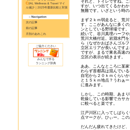
それと、トイレですね。こ
JAL Wellness & Travel マイ
すが、いつ出てくるかわか
ル減少｜2025年最新比較と対策
無難です。いざという時の
:: Navigation
まず２ｋｍ弱走ると、荒川
次の記事
す。ここがあんなに多くの
前の記事
ンとしている野球場です。
続いて、谷川真理ハーフや
月別のあれこれ
荒川大橋付近。岩淵水門を
ら（なぜかおばさんゴルフ
ご協力ください
立区エリアが長いんですよ
ですが、まるで東名高速の
立区の表示が続きます。
みんなで作る
ランニング辞典
ああ、こんなところに某家
わらず首都高は混んでいる
自宅から２０ｋｍくらいか
と１５ｋｍ地点？うわぁー
に進みます。
しかし、この時期、あまり
乾燥している影響でカサカ
に較べると楽です。
江戸川区に入ってしばらく
点マークが。ひぃー。この
だんだん疲れてきたけど、