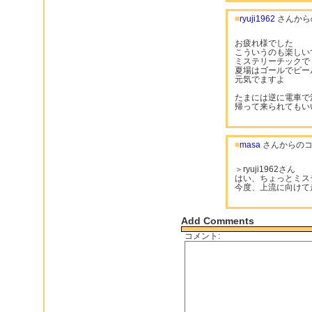
■
ryuji1962
さんから
お疲れ様でした
こういうのも楽しい
ミステリーチックで
夏場はゴールでビー
元気でますよ
たまには逆に電車で
帰って来られてもい
■
masa
さんからのコ
＞ryuji1962さん
はい、ちょっとミステ
今度、上流に向けて
Add Comments
コメント: