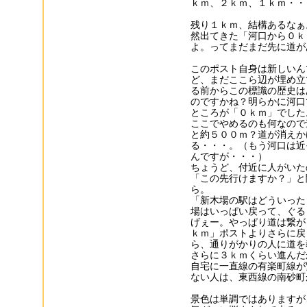
ｋｍ、２ｋｍ、１ｋｍ・・
残り１ｋｍ、結構あるなぁ
然出てきた「河口から０ｋ
よ。ってまだまだ先に道が
このポスト自身は新しいん
ど、まだここら辺が埋め立
る前からこの標識の歴史は
のですかね？明らかに河口
ところが「０ｋｍ」でした。
ここでやめるのも何なので
と約５００ｍ？道が消えか
る・・・。（もう河口は近
んですが・・・）
ちょうど、付近に人がいた
「この先行けますか？」と
ら。
「新木場の駅はどういった
場はいっぱい戻って、ぐる
げぇー。やっぱり道は繋が
ｋｍ」ポストよりさらに戻
ら、通りがかりの人に道を
さらに３ｋｍくらい進んだ
自宅に一直線の有楽町線が
ない人は、東西線の南砂町
景色は単調ではありますが