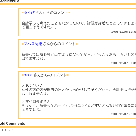
COMMENTS
■
あくび
さんからのコメント
■
会計学って考えたこともなかったので、話題が身近だととっつきもよ
て面白そうですね～。
2005/12/06 12:3
■
マハロ菊池
さんからのコメント
■
新書って出版各社が出すようになってから、けっこうおもしろいもの
出てますよね。
2005/12/07 09:3
■
masa
さんからのコメント
■
＞あくびさん
女性の方の方が財布の紐とかしっかりしてそうだから、会計学は得意
もしれませんよ。
＞マハロ菊池さん
そうそう。新書ってハードカバーに比べるとずいぶん安いので気楽に
えますしね。
2005/12/07 22:0
Add Comments
コメント: