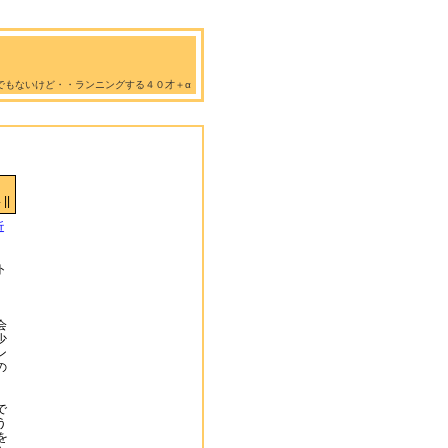
でもないけど・・ランニングする４０才＋α
||
近
ト
会
少
ン
の
で
う
を