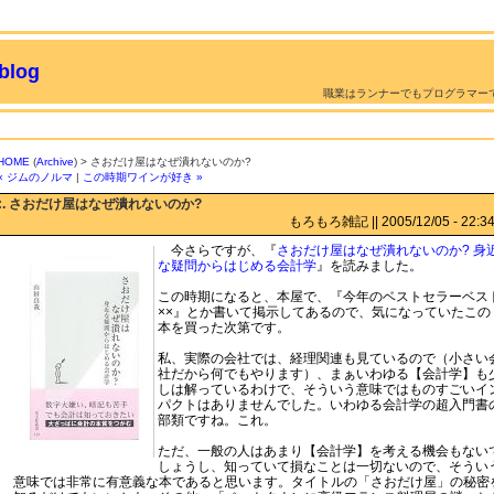
log
職業はランナーでもプログラマー
HOME
(
Archive
) > さおだけ屋はなぜ潰れないのか?
« ジムのノルマ
|
この時期ワインが好き »
:. さおだけ屋はなぜ潰れないのか?
もろもろ雑記 || 2005/12/05 - 22:34 
今さらですが、『
さおだけ屋はなぜ潰れないのか? 身
な疑問からはじめる会計学
』を読みました。
この時期になると、本屋で、『今年のベストセラーベス
××』とか書いて掲示してあるので、気になっていたこの
本を買った次第です。
私、実際の会社では、経理関連も見ているので（小さい
社だから何でもやります）、まぁいわゆる【会計学】も
しは解っているわけで、そういう意味ではものすごいイ
パクトはありませんでした。いわゆる会計学の超入門書
部類ですね。これ。
ただ、一般の人はあまり【会計学】を考える機会もない
しょうし、知っていて損なことは一切ないので、そうい
意味では非常に有意義な本であると思います。タイトルの「さおだけ屋」の秘密