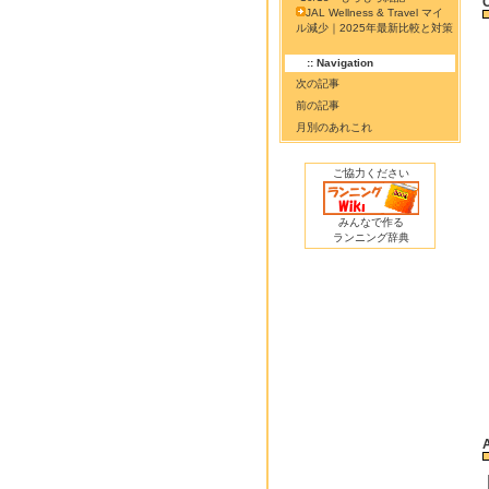
JAL Wellness & Travel マイ
ル減少｜2025年最新比較と対策
:: Navigation
次の記事
前の記事
月別のあれこれ
ご協力ください
みんなで作る
ランニング辞典