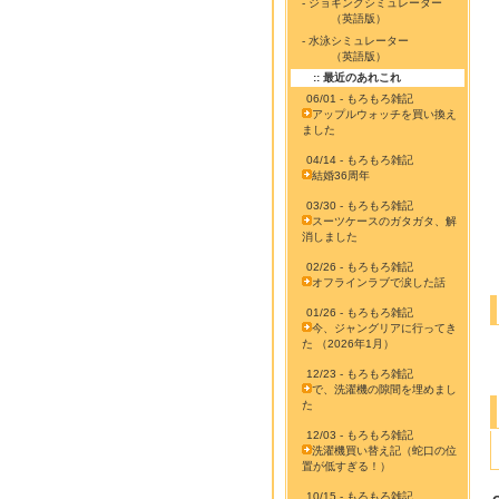
- ジョギングシミュレーター
（英語版）
- 水泳シミュレーター
（英語版）
:: 最近のあれこれ
06/01 - もろもろ雑記
アップルウォッチを買い換え
ました
04/14 - もろもろ雑記
結婚36周年
03/30 - もろもろ雑記
スーツケースのガタガタ、解
消しました
02/26 - もろもろ雑記
オフラインラブで涙した話
01/26 - もろもろ雑記
今、ジャングリアに行ってき
た （2026年1月）
12/23 - もろもろ雑記
で、洗濯機の隙間を埋めまし
た
12/03 - もろもろ雑記
洗濯機買い替え記（蛇口の位
置が低すぎる！）
10/15 - もろもろ雑記