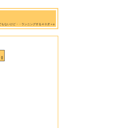
でもないけど・・ランニングする４０才＋α
||