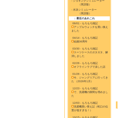
- ジョギングシミュレーター
（英語版）
- 水泳シミュレーター
（英語版）
:: 最近のあれこれ
06/01 - もろもろ雑記
アップルウォッチを買い換え
ました
04/14 - もろもろ雑記
結婚36周年
03/30 - もろもろ雑記
スーツケースのガタガタ、解
消しました
02/26 - もろもろ雑記
オフラインラブで涙した話
01/26 - もろもろ雑記
今、ジャングリアに行ってき
た （2026年1月）
12/23 - もろもろ雑記
で、洗濯機の隙間を埋めまし
た
12/03 - もろもろ雑記
洗濯機買い替え記（蛇口の位
置が低すぎる！）
10/15 - もろもろ雑記