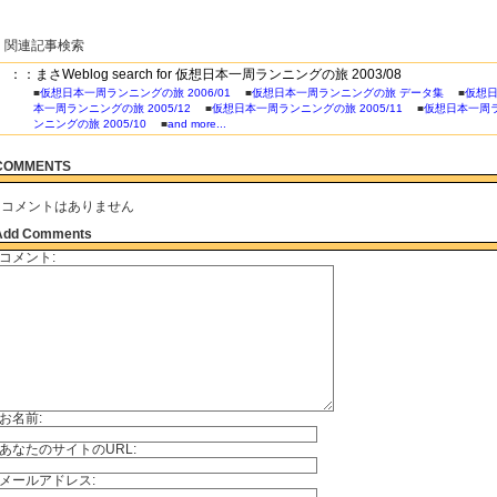
関連記事検索
：：まさWeblog search for 仮想日本一周ランニングの旅 2003/08
■
仮想日本一周ランニングの旅 2006/01
■
仮想日本一周ランニングの旅 データ集
■
仮想
本一周ランニングの旅 2005/12
■
仮想日本一周ランニングの旅 2005/11
■
仮想日本一周
ンニングの旅 2005/10
■
and more...
COMMENTS
コメントはありません
Add Comments
コメント:
お名前:
あなたのサイトのURL:
メールアドレス: