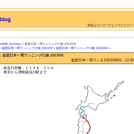
log
職業はランナーでもプログラマー
HOME
(
Archive
) > 仮想日本一周ランニングの旅 2003/08
« 仮想日本一周ランニングの旅 2003/07
|
仮想日本一周ランニングの旅 2003/09 »
:. 仮想日本一周ランニングの旅 2003/08
仮想日本一周ラン || 2003/09/01 - 12:00 
総走行距離：１１４８．２ｋｍ
東京から津軽線油川駅まで