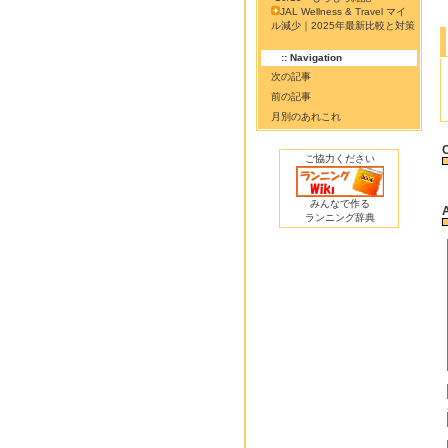
JAL Wellness & Travel マイ
ル減少｜2025年最新比較と対策
:: Navigation
次の記事
前の記事
月別のあれこれ
ご協力ください
みんなで作る
ランニング辞典