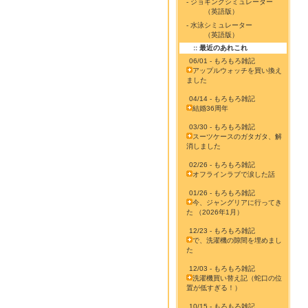
- ジョギングシミュレーター
（英語版）
- 水泳シミュレーター
（英語版）
:: 最近のあれこれ
06/01 - もろもろ雑記
アップルウォッチを買い換え
ました
04/14 - もろもろ雑記
結婚36周年
03/30 - もろもろ雑記
スーツケースのガタガタ、解
消しました
02/26 - もろもろ雑記
オフラインラブで涙した話
01/26 - もろもろ雑記
今、ジャングリアに行ってき
た （2026年1月）
12/23 - もろもろ雑記
で、洗濯機の隙間を埋めまし
た
12/03 - もろもろ雑記
洗濯機買い替え記（蛇口の位
置が低すぎる！）
10/15 - もろもろ雑記