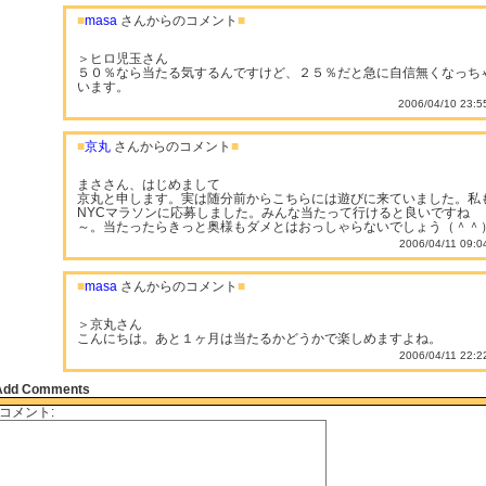
■
masa
さんからのコメント
■
＞ヒロ児玉さん
５０％なら当たる気するんですけど、２５％だと急に自信無くなっち
います。
2006/04/10 23:5
■
京丸
さんからのコメント
■
まささん、はじめまして
京丸と申します。実は随分前からこちらには遊びに来ていました。私
NYCマラソンに応募しました。みんな当たって行けると良いですね
～。当たったらきっと奥様もダメとはおっしゃらないでしょう（＾＾
2006/04/11 09:0
■
masa
さんからのコメント
■
＞京丸さん
こんにちは。あと１ヶ月は当たるかどうかで楽しめますよね。
2006/04/11 22:2
Add Comments
コメント: