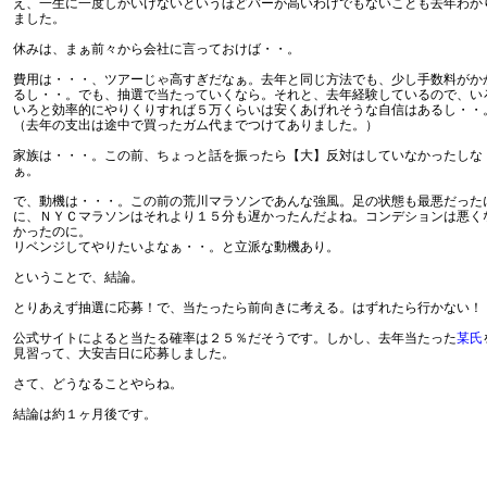
え、一生に一度しかいけないというほどバーが高いわけでもないことも去年わか
ました。
休みは、まぁ前々から会社に言っておけば・・。
費用は・・・、ツアーじゃ高すぎだなぁ。去年と同じ方法でも、少し手数料がか
るし・・。でも、抽選で当たっていくなら。それと、去年経験しているので、い
いろと効率的にやりくりすれば５万くらいは安くあげれそうな自信はあるし・・
（去年の支出は途中で買ったガム代までつけてありました。）
家族は・・・。この前、ちょっと話を振ったら【大】反対はしていなかったしな
ぁ。
で、動機は・・・。この前の荒川マラソンであんな強風。足の状態も最悪だった
に、ＮＹＣマラソンはそれより１５分も遅かったんだよね。コンデションは悪く
かったのに。
リベンジしてやりたいよなぁ・・。と立派な動機あり。
ということで、結論。
とりあえず抽選に応募！で、当たったら前向きに考える。はずれたら行かない！
公式サイトによると当たる確率は２５％だそうです。しかし、去年当たった
某氏
見習って、大安吉日に応募しました。
さて、どうなることやらね。
結論は約１ヶ月後です。