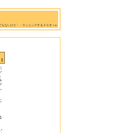
でもないけど・・ランニングする４０才＋α
||
た
ン
，
ル
ツ
し
に
る
い