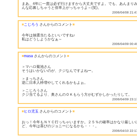
まあ、4年に一度は必ず行けますから大丈夫ですよ。でも、あんまり
んな応募しちゃうと倍率上がっちゃうよ～(笑)。
2006/04/08 21:4
■
こじろう
さんからのコメント
■
今年は抽選当たるといいですね♪
私はどうしようかなぁ～
2006/04/09 00:4
■
masa
さんからのコメント
■
＞マハロ菊池さん
そうはいかないのが、クジなんですよねー。
＞まっちさん
逆に日本人枠増やしてくれるかもよぉ。
＞こじろうさん
クジ当てるより、奥さんのＯＫもらう方がむずかしかったりして。
2006/04/09 23:1
■
ヒロ児玉
さんからのコメント
■
おっ！今年もＮＹＣ行っちゃいますか。２５％の確率はかなり厳しい
ど、今年は喜びのジョニーになるかも・・・。
2006/04/10 22:1