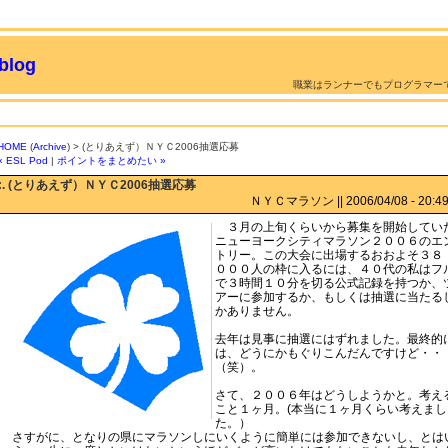
log
職業はランナーでもプログラマー
HOME
(
Archive
) > (とりあえず）ＮＹＣ2006抽選応募
« ESL Pod
|
ポイントをまとめたい »
:. (とりあえず）ＮＹＣ2006抽選応募
ＮＹＣマラソン || 2006/04/08 - 20:49 
３月の上旬くらいから募集を開始してい
ニューヨークシティマラソン２００６のエ
トリー。この大会に出場するおおよそ３８
０００人の枠に入るには、４０代の私はフ
で３時間１０分を切る公式記録を持つか、
アーに参加するか、もしくは抽選に当たる
かありません。
去年は見事に抽選にはずれました。最終的
は、どうにかもぐりこんだんですけど・・
（笑）。
さて、２００６年はどうしようかと。考え
こと１ヶ月。(本当に１ヶ月くらい考えまし
た。）
さすがに、となりの県にマラソンしにいくように簡単には参加できないし、とは