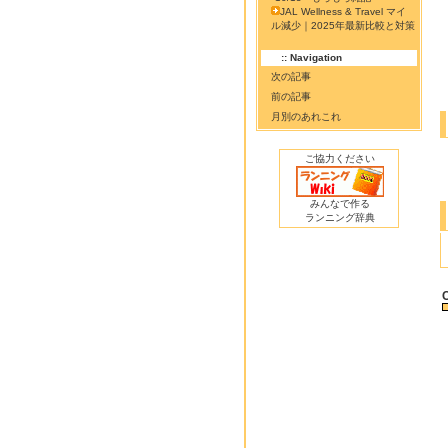
JAL Wellness & Travel マイ
ル減少｜2025年最新比較と対策
:: Navigation
次の記事
前の記事
月別のあれこれ
ご協力ください
みんなで作る
ランニング辞典