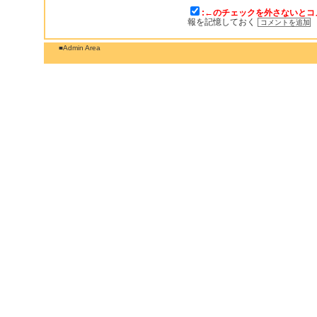
:←のチェックを外さないとコ
報を記憶しておく
■Admin Area