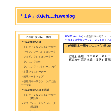
「まさ」のあれこれWeblog
HOME
(
Archive
) > 仮想日本一周ランニング
::これは（たぶん）便利！
« 第３８回青梅マラソン ３０ｋｍ
|
フ
=
42.195km.net
:. 仮想日本一周ランニングの旅 200
- トレッドミルシミュレーター
- マラソンレースシミュレータ
総走行距離：２５８６．０ｋｍ
- ジョギングシミュレーター
東京から宗谷本線（復路）豊富
- ランニングWiki
- ランニングＩＱトレーニング
- 水泳シミュレーター
- 効率ルートマップ
- 仮想日本一周ランニングの旅
データ集
= 42.195km.net 英語版
- トレッドミルシミュレーター
（英語版）
- マラソンレースシミュレータ
（英語版）