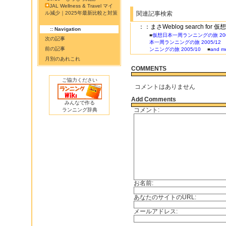
JAL Wellness & Travel マイ
ル減少｜2025年最新比較と対策
関連記事検索
：：まさWeblog search for
:: Navigation
■
仮想日本一周ランニングの旅 200
次の記事
本一周ランニングの旅 2005/12
前の記事
ンニングの旅 2005/10
■
and mo
月別のあれこれ
COMMENTS
ご協力ください
コメントはありません
Add Comments
みんなで作る
コメント:
ランニング辞典
お名前:
あなたのサイトのURL:
メールアドレス: