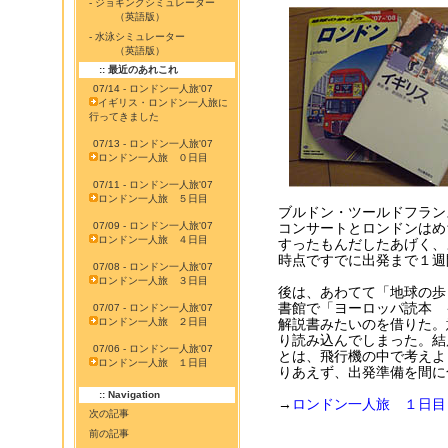
- ジョギングシミュレーター
（英語版）
- 水泳シミュレーター
（英語版）
:: 最近のあれこれ
07/14 - ロンドン一人旅'07
イギリス・ロンドン一人旅に
行ってきました
07/13 - ロンドン一人旅'07
ロンドン一人旅 ０日目
07/11 - ロンドン一人旅'07
ロンドン一人旅 ５日目
ブルドン・ツールドフランス
07/09 - ロンドン一人旅'07
コンサートとロンドンはめ
ロンドン一人旅 ４日目
すったもんだしたあげく、
時点ですでに出発まで１週
07/08 - ロンドン一人旅'07
ロンドン一人旅 ３日目
後は、あわてて「地球の歩
書館で「ヨーロッパ読本 
07/07 - ロンドン一人旅'07
ロンドン一人旅 ２日目
解説書みたいのを借りた。
り読み込んでしまった。結
07/06 - ロンドン一人旅'07
とは、飛行機の中で考えよ
ロンドン一人旅 １日目
りあえず、出発準備を間に
:: Navigation
→
ロンドン一人旅 １日目
次の記事
前の記事