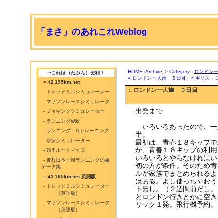
「まさ」のあれこれWeblog
HOME
(
Archive
) >
Category :
ロンドン一
::これは（たぶん）便利！
« ロンドン一人旅 ５日目
|
イギリス・ロ
=
42.195km.net
:. ロンドン一人旅 ０日目
- トレッドミルシミュレーター
- マラソンレースシミュレータ
出発まで
- ジョギングシミュレーター
- ランニングWiki
いろいろあったので、一
- ランニングＩＱトレーニング
半。
- 水泳シミュレーター
最初は、青春１８キップで
が、青春１８キップの利用
- 効率ルートマップ
いろいろとやらなければい
- 仮想日本一周ランニングの旅
初の方が条件。そのため青
データ集
ルが家族でまとめられるよ
= 42.195km.net 英語版
はある。よし使っちゃおう
- トレッドミルシミュレーター
ト無し。（２週間前だし。
（英語版）
とロンドン行きとかに空き
- マラソンレースシミュレータ
リック１発。飛行機予約。
（英語版）