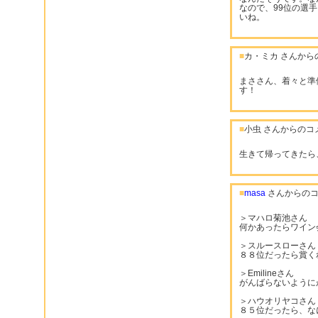
なので、99位の選
いね。
■
カ・ミカ さんから
まささん、着々と準
す！
■
小虫 さんからのコ
生きて帰ってきたら
■
masa
さんからのコ
＞マハロ菊池さん
何かあったらワイン
＞スルースローさん
８８位だったら賞く
＞Emilineさん
がんばらないように
＞ハウオリヤコさん
８５位だったら、な