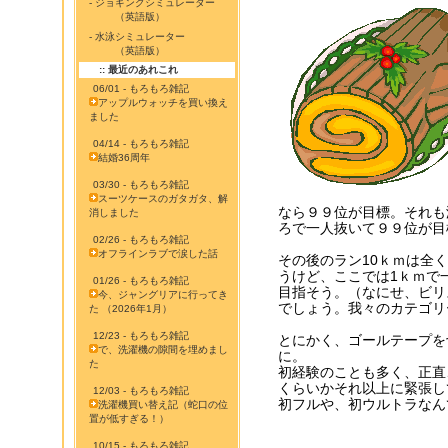
- ジョギングシミュレーター
（英語版）
- 水泳シミュレーター
（英語版）
:: 最近のあれこれ
06/01 - もろもろ雑記
アップルウォッチを買い換え
ました
04/14 - もろもろ雑記
結婚36周年
03/30 - もろもろ雑記
スーツケースのガタガタ、解
なら９９位が目標。それも
消しました
ろで一人抜いて９９位が目
02/26 - もろもろ雑記
オフラインラブで涙した話
その後のラン10ｋｍは全
うけど、ここでは1ｋｍで
01/26 - もろもろ雑記
目指そう。（なにせ、ビリ
今、ジャングリアに行ってき
でしょう。我々のカテゴリ
た （2026年1月）
12/23 - もろもろ雑記
とにかく、ゴールテープを
で、洗濯機の隙間を埋めまし
に。
た
初経験のことも多く、正直
くらいかそれ以上に緊張し
12/03 - もろもろ雑記
初フルや、初ウルトラなん
洗濯機買い替え記（蛇口の位
置が低すぎる！）
10/15 - もろもろ雑記