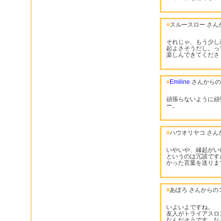
■
スルースロー さん
それじゃ、もう少し
起よさそうだし。っ
楽しんできてくださ
■
Emiline
さんからの
頑張らないように頑
ー。
■
ハウオリヤコ さん
いやいや、縁起がい
というのは冗談です
かった言葉を送りま
■
あぽろ さんからの
いよいよですね。
友人がトライアスロ
なんだそうです。な