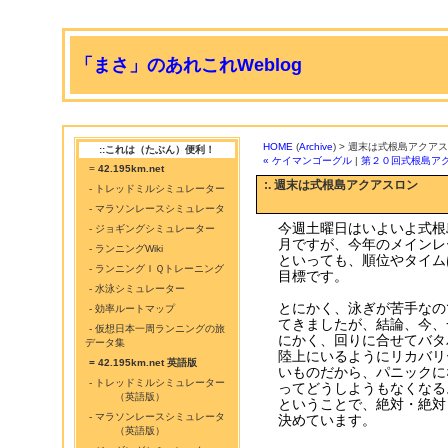
「まさ」のあれこれWeblog
HOME
(
Archive
) > 週末は式根島アクア
::これは（たぶん）便利！
« ケイマンゴーグル
|
第２０回式根島アク
=
42.195km.net
:. 週末は式根島アクアスロン
- トレッドミルシミュレーター
- マラソンレースシミュレータ
今週土曜日はいよいよ式根
- ジョギングシミュレーター
月ですが、今年のメインレ
- ランニングWiki
といっても、順位やタイム
- ランニングＩＱトレーニング
目標です。
- 水泳シミュレーター
とにかく、泳ぎが苦手なの
- 効率ルートマップ
てきましたが、結論、今、
- 仮想日本一周ランニングの旅
にかく、回りに合せてバタ
データ集
陸上にいるようにリカバリ
= 42.195km.net 英語版
いものだから、パニックに
- トレッドミルシミュレーター
ってどうしようもなくなる
（英語版）
ということで、絶対・絶対
- マラソンレースシミュレータ
決めています。
（英語版）