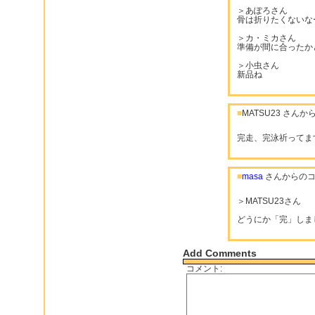
＞あぽろさん
骨は折りたくないな
＞カ・ミカさん
準備が間に合ったか
＞小虫さん
新品ね
■
MATSU23 さん
完走、完泳祈ってま
■
masa
さんからのコ
＞MATSU23さん
どうにか「完」しま
Add Comments
コメント: