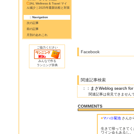
JAL Wellness & Travel マイ
ル減少｜2025年最新比較と対策
:: Navigation
次の記事
前の記事
月別のあれこれ
ご協力ください
Facebook
みんなで作る
ランニング辞典
関連記事検索
：：まさWeblog search
関連記事は発見できません
COMMENTS
■
マハロ菊池
さんか
生きて帰ってきてく
ワイン会もあるし。