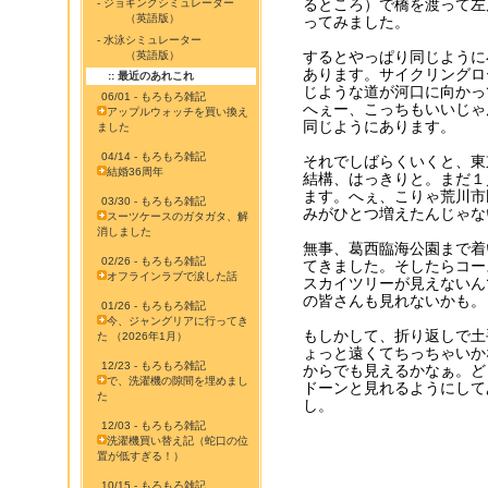
るところ）で橋を渡って左
- ジョギングシミュレーター
（英語版）
ってみました。
- 水泳シミュレーター
するとやっぱり同じように
（英語版）
あります。サイクリングロ
:: 最近のあれこれ
じような道が河口に向かっ
06/01 - もろもろ雑記
へぇー、こっちもいいじゃ
アップルウォッチを買い換え
同じようにあります。
ました
04/14 - もろもろ雑記
それでしばらくいくと、東
結婚36周年
結構、はっきりと。まだ１
ます。へぇ、こりゃ荒川市
03/30 - もろもろ雑記
みがひとつ増えたんじゃな
スーツケースのガタガタ、解
消しました
無事、葛西臨海公園まで着
02/26 - もろもろ雑記
てきました。そしたらコー
オフラインラブで涙した話
スカイツリーが見えないん
の皆さんも見れないかも。
01/26 - もろもろ雑記
今、ジャングリアに行ってき
もしかして、折り返しで土
た （2026年1月）
ょっと遠くてちっちゃいか
12/23 - もろもろ雑記
からでも見えるかなぁ。ど
で、洗濯機の隙間を埋めまし
ドーンと見れるようにして
た
し。
12/03 - もろもろ雑記
洗濯機買い替え記（蛇口の位
置が低すぎる！）
10/15 - もろもろ雑記