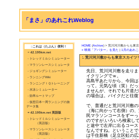
「まさ」のあれこれWeblog
HOME
(
Archive
) > 荒川河川敷からも東
::これは（たぶん）便利！
« 映画「アバター」を見た
|
1月のあれこ
=
42.195km.net
:. 荒川河川敷からも東京スカイツ
- トレッドミルシミュレーター
- マラソンレースシミュレータ
先日、荒川河川敷を走りま
- ジョギングシミュレーター
イクリングでｗ。
- ランニングWiki
高島平あたりから、今回は
- ランニングＩＱトレーニング
って。元気な頃（笑）だっ
- 水泳シミュレーター
ませんが、それでも片道だ
の場合は。バイクだと往復
- 効率ルートマップ
- 仮想日本一周ランニングの旅
で、普通だと荒川河川敷の
データ集
（海に向かって右側）の、
= 42.195km.net 英語版
民マラソンコースをずーっ
- トレッドミルシミュレーター
のですが,いろいろ検索し
（英語版）
と途中で左岸に出るコース
- マラソンレースシミュレータ
なんですね。ということで
（英語版）
は千住新橋（足立区虹の広