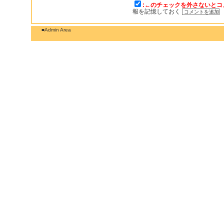
:←のチェックを外さないとコ
報を記憶しておく
■Admin Area