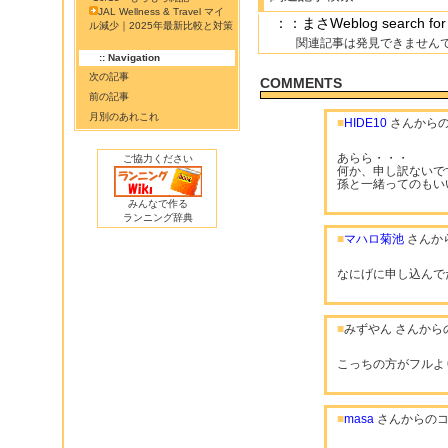
JAL Wellness & Travel マイ
：：まさWeblog searc
ル減少｜2025年最新比較と対策
関連記事は発見できません
:: Navigation
次の記事
COMMENTS
前の記事
月別のあれこれ
■
HIDE10
さんから
あらら・・・
ご協力ください
何か、申し訳ないで
孫と一緒ってのもい
みんなで作る
ランニング辞典
■
マハロ菊池
さんか
なにげに申し込んで
■
みずやん さんから
こっちの方がフルよ
■
masa
さんからのコ