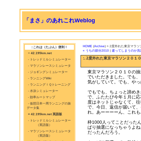
「まさ」のあれこれWeblog
HOME
(
Archive
) > 2度外れた東京マラ
::これは（たぶん）便利！
« うちの節分2010
|
逝ってしまうのか洗濯機
=
42.195km.net
:. 2度外れた東京マラソン２０１
- トレッドミルシミュレーター
- マラソンレースシミュレータ
東京マラソン２０１０の抽
- ジョギングシミュレーター
でいただきました。でも、
- ランニングWiki
気がしていて。でも、やっ
- ランニングＩＱトレーニング
- 水泳シミュレーター
でもでも、ちょっと諦めき
で、ふたたび今年１月に応
- 効率ルートマップ
度はネットじゃなくて、往
- 仮想日本一周ランニングの旅
で、今日、返信が届いて、
データ集
れ。あーーーーん、これも
= 42.195km.net 英語版
- トレッドミルシミュレーター
枠1000人ってことだった
（英語版）
ぱり抽選になっちゃうよね
- マラソンレースシミュレータ
だったんだろう。
（英語版）