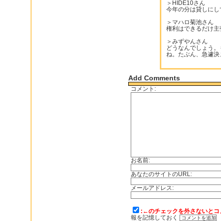
＞HIDE10さん
今年の分は貸しにし
＞マハロ菊池さん
権利はできるだけ主
＞みずやんさん
どうなんでしょう。
ね。たぶん、急遽決
Add Comments
コメント:
お名前:
あなたのサイトのURL:
メールアドレス:
:←のチェックを外さないとコ
報を記憶しておく