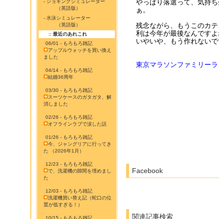
やっぱり落選って、気持ち
- ジョギングシミュレーター
（英語版）
ぁ。
- 水泳シミュレーター
残念ながら、もうこのカテ
（英語版）
利は今年が最後なんですよ
:: 最近のあれこれ
いやいや、もう作れないで
06/01 - もろもろ雑記
アップルウォッチを買い換え
ました
東京マラソンファミリーラン
04/14 - もろもろ雑記
結婚36周年
03/30 - もろもろ雑記
スーツケースのガタガタ、解
消しました
02/26 - もろもろ雑記
オフラインラブで涙した話
01/26 - もろもろ雑記
今、ジャングリアに行ってき
た （2026年1月）
12/23 - もろもろ雑記
Facebook
で、洗濯機の隙間を埋めまし
た
12/03 - もろもろ雑記
洗濯機買い替え記（蛇口の位
置が低すぎる！）
関連記事検索
10/15 - もろもろ雑記