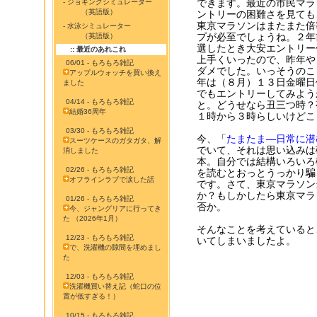
できます。最近の市民マラ
- ジョギングシミュレーター
（英語版）
ントリーの困難さを見ても
東京マラソンはまたまた倍
- 水泳シミュレーター
プが必至でしょうね。２年
（英語版）
選したとき大安エントリー
:: 最近のあれこれ
上手くいったので、昨年や
06/01 - もろもろ雑記
ダメでした。いっそうのこ
アップルウォッチを買い換え
年は（８月）１３日金曜日
ました
でもエントリーしてみよう
04/14 - もろもろ雑記
と。どうせなら丑三つ時？
結婚36周年
１時から３時らしいけどこ
03/30 - もろもろ雑記
今、「
たまたま―日常に潜
スーツケースのガタガタ、解
でいて、それは思い込みは
消しました
本。自分では結構いろいろ
02/26 - もろもろ雑記
を読むとおっとうっかり騙
オフラインラブで涙した話
です。さて、東京マラソン
か？もしかしたら東京マラ
01/26 - もろもろ雑記
否か。
今、ジャングリアに行ってき
た （2026年1月）
そんなことを考えていると
12/23 - もろもろ雑記
いてしまいましたよ。
で、洗濯機の隙間を埋めまし
た
12/03 - もろもろ雑記
洗濯機買い替え記（蛇口の位
置が低すぎる！）
10/15 - もろもろ雑記