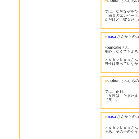
■
shobun さんか
では、なぞなぞをひ
「満員のエレベータ
んだけど、彼女だけ
■
masa
さんからのコ
>pancakeさん
用心しなくてもよろ
＞ｓｈｏｂｕｎさん
男性は乗っていなか
■
shobun さんか
では、正解。
「女性は、たまたま
（笑）。
■
masa
さんからのコ
＞ｓｈｏｂｕｎさん
ああ、その手のクイ