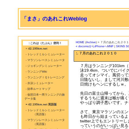
「まさ」のあれこれWeblog
HOME
(
Archive
) > ７月のあれこれ２０
::これは（たぶん）便利！
« docomoからiPhoneへMNP
|
SKINS S
=
42.195km.net
:. ７月のあれこれ２０１０
- トレッドミルシミュレーター
- マラソンレースシミュレータ
７月はランニング101km
- ジョギングシミュレーター
泳19.4km、ついでにバ
- ランニングWiki
走ってオシマイ。風切って
- ランニングＩＱトレーニング
日陰ないし、まして河川敷
- 水泳シミュレーター
日焼けもヘンにするしｗ。
- 効率ルートマップ
先日の富士山帰ってから、
- 仮想日本一周ランニングの旅
するうちに週末は喉が痛く
データ集
やっぱり調子悪いです。ナ
= 42.195km.net 英語版
- トレッドミルシミュレーター
さて、東京マラソンのエン
（英語版）
も昨日から始まっているよ
- マラソンレースシミュレータ
twitter上でもエントリー
（英語版）
っていうのがいっぱい見る