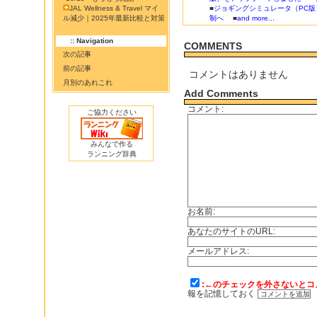
JAL Wellness & Travel マイ
■
ジョギングシミュレータ（PC版
ル減少｜2025年最新比較と対策
制へ
■
and more...
:: Navigation
COMMENTS
次の記事
前の記事
コメントはありません
月別のあれこれ
Add Comments
コメント:
ご協力ください
みんなで作る
ランニング辞典
お名前:
あなたのサイトのURL:
メールアドレス:
:←のチェックを外さないとコ
報を記憶しておく