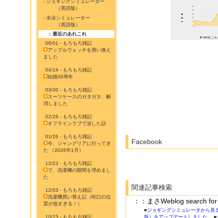
- ジョギングシミュレーター
（英語版）
- 水泳シミュレーター
（英語版）
:: 最近のあれこれ
06/01 - もろもろ雑記
アップルウォッチを買い換え
ました
04/14 - もろもろ雑記
結婚36周年
03/30 - もろもろ雑記
スーツケースのガタガタ、解
消しました
02/26 - もろもろ雑記
オフラインラブで涙した話
01/26 - もろもろ雑記
Facebook
今、ジャングリアに行ってき
た （2026年1月）
12/23 - もろもろ雑記
で、洗濯機の隙間を埋めまし
た
関連記事検索
12/03 - もろもろ雑記
洗濯機買い替え記（蛇口の位
：：まさWeblog search
置が低すぎる！）
■
ジョギングシミュレータから見
10/15 - もろもろ雑記
版）をアップデートしました
■