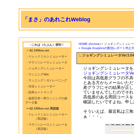
「まさ」のあれこれWeblog
HOME
(
Archive
) > ジョギングシミュレータ
::これは（たぶん）便利！
« Google Analyticsの配信レポート停止
=
42.195km.net
:. ジョギングシミュレータVer3.0
- トレッドミルシミュレーター
- マラソンレースシミュレータ
ジョギングシミュレータを
- ジョギングシミュレーター
ジョギングシミュレータVer3
- ランニングWiki
今回は高低差グラフの不具
- ランニングＩＱトレーニング
とある方からメールいただ
- 水泳シミュレーター
差グラフにその結果が正し
ていませんでしたのでそれ
- 効率ルートマップ
高低差のある周回コースを
- 仮想日本一周ランニングの旅
確認したいですよね。申し
データ集
= 42.195km.net 英語版
そういえば、最近私は三角
- トレッドミルシミュレーター
ぁ・・・。
（英語版）
- マラソンレースシミュレータ
（英語版）