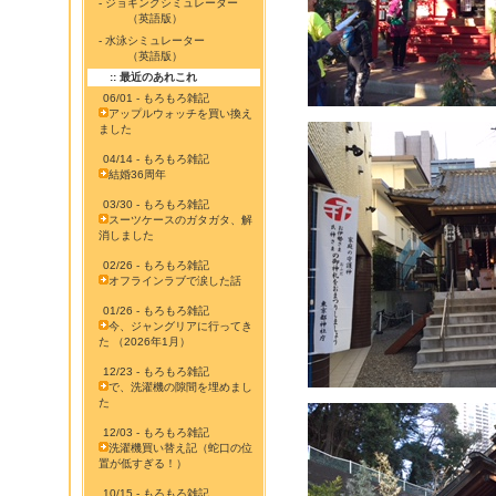
- ジョギングシミュレーター
（英語版）
- 水泳シミュレーター
（英語版）
:: 最近のあれこれ
06/01 - もろもろ雑記
アップルウォッチを買い換え
ました
04/14 - もろもろ雑記
結婚36周年
03/30 - もろもろ雑記
スーツケースのガタガタ、解
消しました
02/26 - もろもろ雑記
オフラインラブで涙した話
01/26 - もろもろ雑記
今、ジャングリアに行ってき
た （2026年1月）
12/23 - もろもろ雑記
で、洗濯機の隙間を埋めまし
た
12/03 - もろもろ雑記
洗濯機買い替え記（蛇口の位
置が低すぎる！）
10/15 - もろもろ雑記