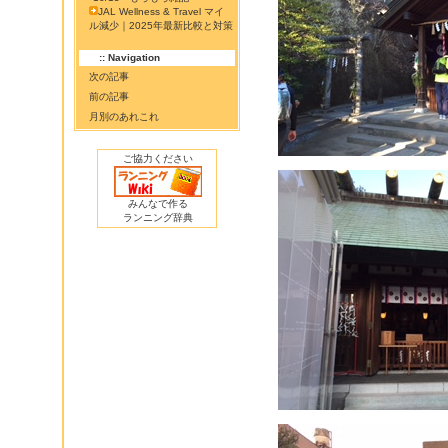
JAL Wellness & Travel マイ
ル減少｜2025年最新比較と対策
:: Navigation
次の記事
前の記事
月別のあれこれ
ご協力ください
みんなで作る
ランニング辞典