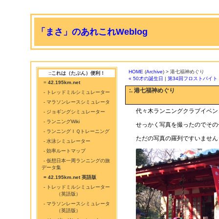
「まさ」のあれこれWeblog
HOME
(
Archive
) > 港七福神めぐり
::これは（たぶん）便利！
« 50才の誕生日
|
第34回フロストバイト 
=
42.195km.net
:. 港七福神めぐり
- トレッドミルシミュレーター
- マラソンレースシミュレータ
代々木ランニングクラブイベン
- ジョギングシミュレーター
- ランニングWiki
せっかく写真を撮ったのでその
- ランニングＩＱトレーニング
ただの写真の羅列ですいません
- 水泳シミュレーター
- 効率ルートマップ
- 仮想日本一周ランニングの旅
データ集
= 42.195km.net 英語版
- トレッドミルシミュレーター
（英語版）
- マラソンレースシミュレータ
（英語版）