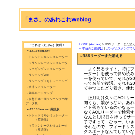
「まさ」のあれこれWeblog
HOME
(
Archive
) > RSSリーダーまた消
::これは（たぶん）便利！
« 年頭のご挨拶は
|
ガンダムスタンプラリ
=
42.195km.net
:. RSSリーダーまた消える
- トレッドミルシミュレーター
- マラソンレースシミュレータ
よく見るサイト、特にブロ
- ジョギングシミュレーター
ーダー）を使って斜め読み
- ランニングWiki
ーを使っていて、それが2014年
- ランニングＩＱトレーニング
って名前で復活。それも20
- 水泳シミュレーター
てやつにたどり着き、使わ
- 効率ルートマップ
正月明け久々にAOLリー
- 仮想日本一周ランニングの旅
開くも、繋がらない。あれ
データ集
イト落ちているのかなぁー
= 42.195km.net 英語版
なくAOLリーダーで検索
- トレッドミルシミュレーター
なんと1月3日を持ってサ
（英語版）
了ですって！ひゃー、いき
- マラソンレースシミュレータ
それなので、フィードリス
（英語版）
クスポートなんてしていな