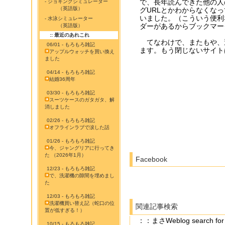
で、長年読んできた他の人
- ジョギングシミュレーター
（英語版）
グURLとかわからなくな
いました。（こういう便利
- 水泳シミュレーター
ダーがあるからブックマー
（英語版）
:: 最近のあれこれ
てなわけで、またもや、適
06/01 - もろもろ雑記
ます。もう閉じないサイト
アップルウォッチを買い換え
ました
04/14 - もろもろ雑記
結婚36周年
03/30 - もろもろ雑記
スーツケースのガタガタ、解
消しました
02/26 - もろもろ雑記
オフラインラブで涙した話
01/26 - もろもろ雑記
今、ジャングリアに行ってき
た （2026年1月）
Facebook
12/23 - もろもろ雑記
で、洗濯機の隙間を埋めまし
た
12/03 - もろもろ雑記
洗濯機買い替え記（蛇口の位
関連記事検索
置が低すぎる！）
：：まさWeblog search
10/15 - もろもろ雑記