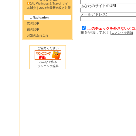
JAL Wellness & Travel マイ
あなたのサイトのURL:
ル減少｜2025年最新比較と対策
メールアドレス:
:: Navigation
次の記事
:←のチェックを外さないとコ
前の記事
報を記憶しておく
月別のあれこれ
ご協力ください
みんなで作る
ランニング辞典