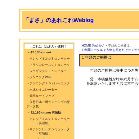
「まさ」のあれこれWeblog
HOME
(
Archive
) > 年頭のご挨拶は
::これは（たぶん）便利！
« 年間トータルで去年を超えたぞディッ
=
42.195km.net
:. 年頭のご挨拶は
- トレッドミルシミュレーター
- マラソンレースシミュレータ
年頭のご挨拶は喪中につき失
- ジョギングシミュレーター
- ランニングWiki
父 本橋俊雄が昨年六月十八
を深謝いたしますと共に本年も
- ランニングＩＱトレーニング
- 水泳シミュレーター
- 効率ルートマップ
- 仮想日本一周ランニングの旅
データ集
= 42.195km.net 英語版
- トレッドミルシミュレーター
（英語版）
- マラソンレースシミュレータ
（英語版）