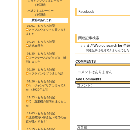
- ジョギングシミュレーター
（英語版）
- 水泳シミュレーター
Facebook
（英語版）
:: 最近のあれこれ
06/01 - もろもろ雑記
アップルウォッチを買い換え
ました
関連記事検索
04/14 - もろもろ雑記
：：まさWeblog search for
結婚36周年
関連記事は発見できませんでした
03/30 - もろもろ雑記
スーツケースのガタガタ、解
COMMENTS
消しました
02/26 - もろもろ雑記
コメントはありません
オフラインラブで涙した話
Add Comments
01/26 - もろもろ雑記
コメント:
今、ジャングリアに行ってき
た （2026年1月）
12/23 - もろもろ雑記
で、洗濯機の隙間を埋めまし
た
12/03 - もろもろ雑記
洗濯機買い替え記（蛇口の位
置が低すぎる！）
お名前:
10/15 - もろもろ雑記