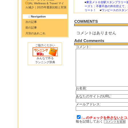
■
東京メトロ全駅スタンプラリー
JAL Wellness & Travel マイ
ーズ１：不要不急の外出控えて、
ル減少｜2025年最新比較と対策
リート！
■
ワンピースのスタン
:: Navigation
COMMENTS
次の記事
前の記事
コメントはありません
月別のあれこれ
Add Comments
ご協力ください
コメント:
みんなで作る
ランニング辞典
お名前:
あなたのサイトのURL:
メールアドレス:
:←のチェックを外さないとコ
報を記憶しておく