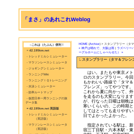
「まさ」のあれこれWeblog
HOME
(
Archive
) > スタンプラリー（タ
::これは（たぶん）便利！
« 神戸は晴れで、大阪は雨
|
ラズベリー
=
42.195km.net
ーグルホームにしゃべらせた） »
- トレッドミルシミュレーター
:. スタンプラリー（タマ＆フレン
- マラソンレースシミュレータ
- ジョギングシミュレーター
はい。またもや東京メト
- ランニングWiki
ロのスタンプラリー。今回
- ランニングＩＱトレーニング
もかわいい路線で「タマ＆
フレンズ」ってやつです。
- 水泳シミュレーター
これから夏に向かって、外
- 効率ルートマップ
を走るのも大変になります
- 仮想日本一周ランニングの旅
が、行なった日曜は朝晩は
データ集
寒いくらいの、この時期と
= 42.195km.net 英語版
してはとっても走りやすい
- トレッドミルシミュレーター
日でよかったよかった。
（英語版）
指定されている駅は、新
- マラソンレースシミュレータ
（英語版）
宿三丁目駅・六本木駅・東