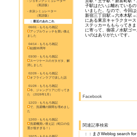
京駅・王子駅・新富町駅・
- ジョギングシミュレーター
子駅はだいぶ離れているの
（英語版）
いました。なので、今回は
- 水泳シミュレーター
新宿三丁目駅→六本木駅→
（英語版）
にある東京キャラクタースト
:: 最近のあれこれ
ステッカーももらってきま
06/01 - もろもろ雑記
に寄って、御茶ノ水駅ゴー
アップルウォッチを買い換え
いのはありがたいです。
ました
04/14 - もろもろ雑記
結婚36周年
03/30 - もろもろ雑記
スーツケースのガタガタ、解
消しました
02/26 - もろもろ雑記
オフラインラブで涙した話
01/26 - もろもろ雑記
今、ジャングリアに行ってき
た （2026年1月）
Facebook
12/23 - もろもろ雑記
で、洗濯機の隙間を埋めまし
た
12/03 - もろもろ雑記
洗濯機買い替え記（蛇口の位
関連記事検索
置が低すぎる！）
：：まさWeblog searc
10/15 - もろもろ雑記