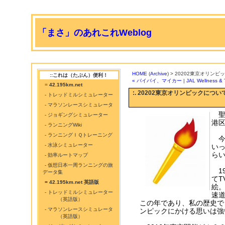
「まさ」のあれこれWeblog
HOME
(
Archive
) > 20202東京オリン
::これは（たぶん）便利！
« バイバイ、マイカー
|
JAL Wellness
=
42.195km.net
:. 20202東京オリンピックについ
- トレッドミルシミュレーター
- マラソンレースシミュレータ
聖
- ジョギングシミュレーター
港
- ランニングWiki
- ランニングＩＱトレーニング
今
- 水泳シミュレーター
い
ら
- 効率ルートマップ
- 仮想日本一周ランニングの旅
1
データ集
て
= 42.195km.net 英語版
絵
- トレッドミルシミュレーター
速
（英語版）
この年であり、私の歴史で
- マラソンレースシミュレータ
ンピックにかける思いは強
（英語版）