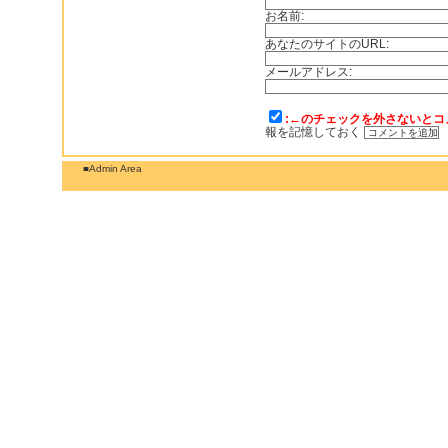
お名前:
あなたのサイトのURL:
メールアドレス:
:←のチェックを外さないとコ
報を記憶しておく
■Admin Area