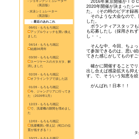
2016年東京開催がＩＯ
- ジョギングシミュレーター
（英語版）
2020年開催が決まった
た。（その時のビデオ録画
- 水泳シミュレーター
そのような大会なので、
（英語版）
した。
:: 最近のあれこれ
ボランティアスタッフも
06/01 - もろもろ雑記
も応募したし（採用されず
アップルウォッチを買い換え
し・・。
ました
04/14 - もろもろ雑記
そんな中、今回、ちょっ
結婚36周年
て参加できるのは、思い続
てきた感じがしてものすご
03/30 - もろもろ雑記
スーツケースのガタガタ、解
確かに開催することでリ
消しました
出し合えば感染拡大も抑え
02/26 - もろもろ雑記
す。で、そういう知恵を絞
オフラインラブで涙した話
がんばれ！日本！！
01/26 - もろもろ雑記
今、ジャングリアに行ってき
た （2026年1月）
12/23 - もろもろ雑記
で、洗濯機の隙間を埋めまし
た
12/03 - もろもろ雑記
洗濯機買い替え記（蛇口の位
置が低すぎる！）
タ
10/15 - もろもろ雑記