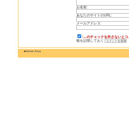
お名前:
あなたのサイトのURL:
メールアドレス:
:←のチェックを外さないとコ
報を記憶しておく
■Admin Area