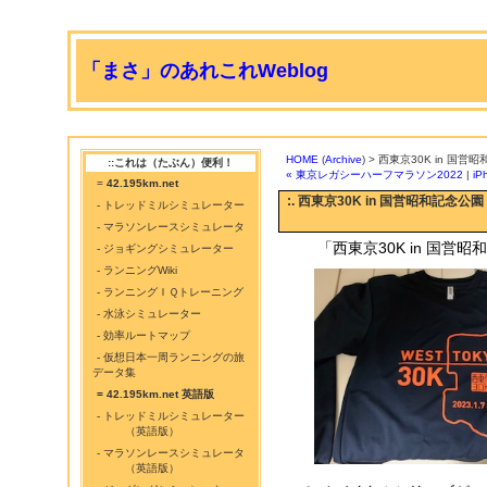
「まさ」のあれこれWeblog
HOME
(
Archive
) > 西東京30K in 国営
::これは（たぶん）便利！
« 東京レガシーハーフマラソン2022
|
iP
=
42.195km.net
:. 西東京30K in 国営昭和記念公園
- トレッドミルシミュレーター
- マラソンレースシミュレータ
「西東京30K in 国営
- ジョギングシミュレーター
- ランニングWiki
- ランニングＩＱトレーニング
- 水泳シミュレーター
- 効率ルートマップ
- 仮想日本一周ランニングの旅
データ集
= 42.195km.net 英語版
- トレッドミルシミュレーター
（英語版）
- マラソンレースシミュレータ
（英語版）