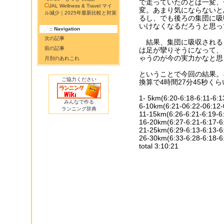
で走っていたのとは一変、
JAL Wellness & Travel マイ
変。あまり気にならないと
ル減少｜2025年最新比較と対策
るし、でも後ろの集団に吸
いけなくなるだろうと思っ
:: Navigation
次の記事
結果、集団に吸収される
前の記事
は足が攣りそうになって、
ゃうのが今の実力かなと思
月別のあれこれ
ということで今回の結果。ネッ
ご協力ください
換算で4時間27分45秒くら
1- 5km(6:20-6:18-6:11-6:1
みんなで作る
6-10km(6:21-06:22-06:12-
ランニング辞典
11-15km(6:26-6:21-6:19-6:
16-20km(6:27-6:21-6:17-6:
21-25km(6:29-6:13-6:13-6:
26-30km(6:33-6:28-6:18-6:
total 3:10:21