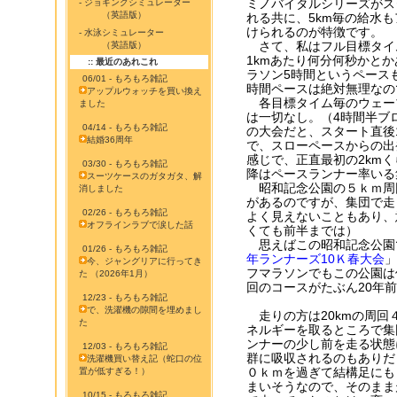
ミノバイタルシリーズがス
- ジョギングシミュレーター
（英語版）
れる共に、5km毎の給水
けられるのが特徴です。
- 水泳シミュレーター
さて、私はフル目標タイム
（英語版）
1kmあたり何分何秒かと
:: 最近のあれこれ
ラソン5時間というペース
06/01 - もろもろ雑記
時間ペースは絶対無理なの
アップルウォッチを買い換え
各目標タイム毎のウェー
ました
は一切なし。（4時間半ブ
04/14 - もろもろ雑記
の大会だと、スタート直後1
結婚36周年
で、スローペースからの出
感じで、正直最初の2km
03/30 - もろもろ雑記
降はペースランナー率いる
スーツケースのガタガタ、解
昭和記念公園の５ｋｍ周
消しました
があるのですが、集団で走
02/26 - もろもろ雑記
よく見えないこともあり、
オフラインラブで涙した話
くても前半までは）
思えばこの昭和記念公園
01/26 - もろもろ雑記
年ランナーズ10Ｋ春大会
」
今、ジャングリアに行ってき
フマラソンでもこの公園は
た （2026年1月）
回のコースがたぶん20年
12/23 - もろもろ雑記
で、洗濯機の隙間を埋めまし
走りの方は20kmの周回
た
ネルギーを取るところで集
ンナーの少し前を走る状態
12/03 - もろもろ雑記
群に吸収されるのもありだ
洗濯機買い替え記（蛇口の位
０ｋｍを過ぎて結構足にも
置が低すぎる！）
まいそうなので、そのまま
10/15 - もろもろ雑記