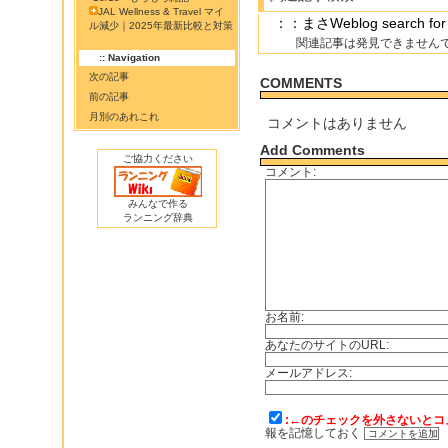
JAL Wellness & Travel マイ
：：まさWeblog searc
ル減少｜2025年最新比較と対策
関連記事は発見できません
:: Navigation
次の記事
COMMENTS
前の記事
月別のあれこれ
コメントはありません
Add Comments
ご協力ください
コメント:
みんなで作る
ランニング辞典
お名前:
あなたのサイトのURL:
メールアドレス:
:←のチェックを外さないとコ
報を記憶しておく