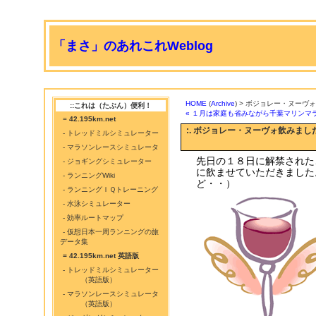
「まさ」のあれこれWeblog
HOME
(
Archive
) > ボジョレー・ヌーヴ
::これは（たぶん）便利！
« １月は家庭も省みながら千葉マリンマ
=
42.195km.net
:. ボジョレー・ヌーヴォ飲みまし
- トレッドミルシミュレーター
- マラソンレースシミュレータ
先日の１８日に解禁された
- ジョギングシミュレーター
に飲ませていただきました
- ランニングWiki
ど・・）
- ランニングＩＱトレーニング
- 水泳シミュレーター
- 効率ルートマップ
- 仮想日本一周ランニングの旅
データ集
= 42.195km.net 英語版
- トレッドミルシミュレーター
（英語版）
- マラソンレースシミュレータ
（英語版）