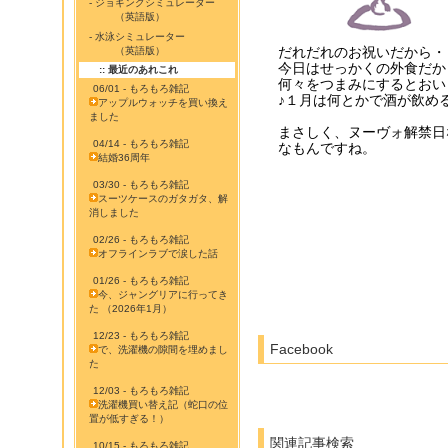
- ジョギングシミュレーター
（英語版）
- 水泳シミュレーター
だれだれのお祝いだから・
（英語版）
今日はせっかくの外食だか
:: 最近のあれこれ
何々をつまみにするとおい
06/01 - もろもろ雑記
♪１月は何とかで酒が飲め
アップルウォッチを買い換え
ました
まさしく、ヌーヴォ解禁日
04/14 - もろもろ雑記
なもんですね。
結婚36周年
03/30 - もろもろ雑記
スーツケースのガタガタ、解
消しました
02/26 - もろもろ雑記
オフラインラブで涙した話
01/26 - もろもろ雑記
今、ジャングリアに行ってき
た （2026年1月）
12/23 - もろもろ雑記
Facebook
で、洗濯機の隙間を埋めまし
た
12/03 - もろもろ雑記
洗濯機買い替え記（蛇口の位
置が低すぎる！）
関連記事検索
10/15 - もろもろ雑記