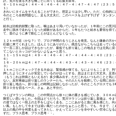
計。荒川を渡る大きな橋ごとに出てくる応援太鼓等。
６－１０ｋｍは４：４４－４：４６－４：４７－４：４７－４：４７（２３：５
１）
きれいにタイムをそろえることができた。想定よりは少し早い。ただ、心拍的に
今のところ全然問題なし。足も大丈夫だ。このペースを上げず下げず「タンタン
と行く。
給水は比較的頻繁に取った。喉はあまり渇いていなかったが、１年前にこの荒川
走中に脱水で走れなくなった経験があるからだ。１年もたつと給水も要領を得て
て、昔のように鼻で飲むことがほとんどなくなった。
１２ｋｍ付近（かな？）で、ブログ仲間のるうじさんを発見。なんと鎌倉の方か
応援に来てくれました。ほんとうにありがたい。残念ながらこちらは走っている
で一言二言しか話はできなかったが、最低でも折り返しこの地点までは元気に戻
てこないとカッコがつかないよなぁーと思う。
１１－１５ｋｍは４：４９－４：４６－４：４７－４：４４－４：４０（２３：
６）
１６－２０ｋｍは４：４７－４：４４－４：４３－４：４３－４：４６（２３：
３）
１ｋｍごとにチェックできる大会は、緊張感が保てる。なによりもここまで、判
押したようにタイムが安定しているのがほっとする。息はまだまだ大丈夫。足首
（もうこれは持病ともいえるが）多少痛み出す。ただこれもいつものことと気に
ない。反対車線は折り返しのランナーたち。その人たちを観察している間に自分
折り返し地点へ。折り返しの時間は記録しなかったが、今のところグロスでも３
間３０分を切るペース。さぁ、あと半分だ。
つくばマラソンの時は、この中間点から徐々に体の重さを感じていき、３０Ｋｍ
降苦しい思いをした。今回はどうだろう。荒川マラソンは折り返し直後は、今ま
の道ではなく一段上の土手をしばらく走る。ここにあがると急に風を感じた。向
い風。もしかして今までは追い風だったのかなぁとふと思う。でも、今まで、こ
以上の風の中を何度も走ってきたし、かえってエンジンを冷やすいい空冷になる
ずだ。プラス思考、プラス思考・・。