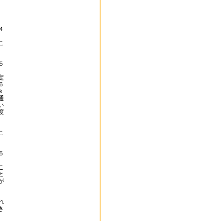
、
４
こ
５
定
６
ｋ
通
い
度
こ
５
こ
と
が
れ
き
。