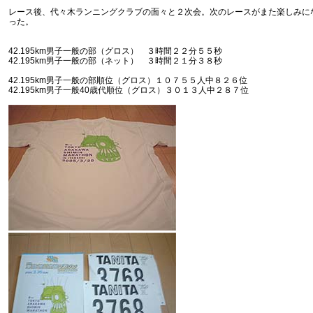
レース後、代々木ランニングクラブの面々と２次会。次のレースがまた楽しみに
った。
42.195km男子一般の部（グロス） ３時間２２分５５秒
42.195km男子一般の部（ネット） ３時間２１分３８秒
42.195km男子一般の部順位（グロス）１０７５５人中８２６位
42.195km男子一般40歳代順位（グロス）３０１３人中２８７位