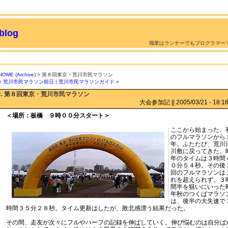
log
職業はランナーでもプログラマー
HOME
(
Archive
) > 第８回東京・荒川市民マラソン
« 荒川市民マラソン前日
|
荒川市民マラソンガイド »
:. 第８回東京・荒川市民マラソン
大会参加記 || 2005/03/21 - 18:16 
＜場所：板橋 ９時００分スタート＞
ここから始まった、
のフルマラソンから
年。ふたたび、荒川
川敷に戻ってきた。
年のタイムは３時間
０分５４秒。その後
回のフルマラソンは
れを超えられず。３
間半を狙いにいった
年秋のつくばマラソ
は、後半の大失速で
時間３５分２８秒。タイム更新はしたが、敗北感漂う結果だった。
その間、走友が次々にフルやハーフの記録を伸ばしていく。伸び悩むのは自分ば