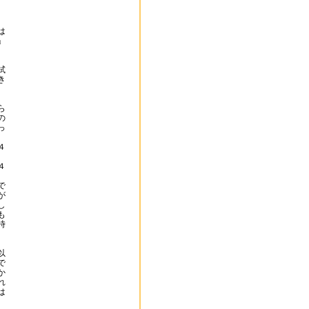
は
」
試
き
ら
の
っ
４
４
で
が
し
も
時
以
で
か
れ
は