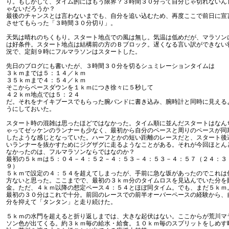
り。もしかして、タイム的にはもう限界？３時間３０分って自分じゃ切れないん
ゃないだろうか？
最後のチャンスとは言わないまでも、自分を追い込むため、再度ここで前日に宣
させてもらった「３時間３０分切り」。
天気は晴れのちくもり。スタート地点での風は無し。気温は低めだが、マラソン
は好条件。スタート地点は結構前の方のＢブロック。遅くなる言い訳ができない
況で、定刻９時にフルマラソンはスタートした。
先日のブログにも書いたが、３時間３０分を切るシュミレーションタイムは
３ｋｍまでは５：１４／ｋｍ
３５ｋｍまで４：５４／ｋｍ
そこからペースダウンを１ｋｍにつき徐々に５秒して
４２ｋｍ地点では５：２４
だ。それをナイキブースでもらった腕バンドに書き込み、腕時計と同時に見える
うにしておいた。
スタート時の混雑は思ったほどではなかった。タイム順に並んだスタートはなん
ゃってゼッケンのランナーも少なく、最初から自分のペースと周りのペースが同
したような感じとなっていた。ハーフとかの短い距離のレースだと、スタート後
いランナーを抜かすためにジグザグに走るようなことがある。それが今回ほとん
なかったのは、フルマラソンならではなのか？
最初の５ｋｍは５：０４－４：５２－４：５３－４：５３－４：５７（２４：３
９）
５ｋｍで設定の４：５４を超えてしまったが、手前に急な坂があったのでこれは
方ないと思った。ここまでで、最初の３ｋｍ分のタイムロスを見込んでいた分を
金。ただ、４ｋｍ以降の想定ペース４：５４とほぼ同タイム。でも、まだ５ｋｍ
最初の３０分はこれで十分。前回のレースでの前半オーバーペースの経験から、
分を抑えて「タンタン」と走り続けた。
５ｋｍの水門を超えると折り返しまでは、大きな起伏はない。ここからが荒川マ
ソン色が出てくる。約３ｋｍ毎の給水・給食。１０ｋｍ毎のスプリットをしめす