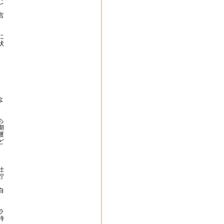
じ
言
に
状
よ
ち
期
遅
ど
仕
貯
。
自
ラ
時