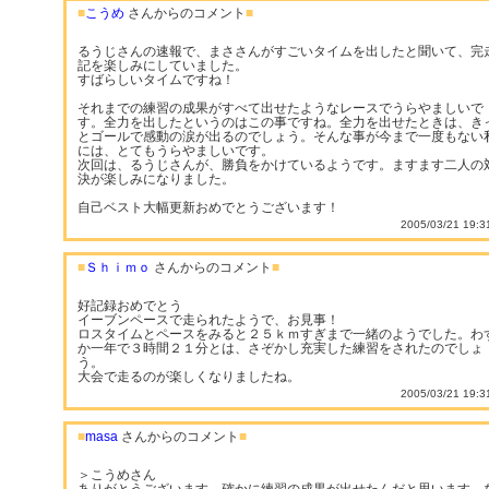
■
こうめ
さんからのコメント
■
るうじさんの速報で、まささんがすごいタイムを出したと聞いて、完
記を楽しみにしていました。
すばらしいタイムですね！
それまでの練習の成果がすべて出せたようなレースでうらやましいで
す。全力を出したというのはこの事ですね。全力を出せたときは、き
とゴールで感動の涙が出るのでしょう。そんな事が今まで一度もない
には、とてもうらやましいです。
次回は、るうじさんが、勝負をかけているようです。ますます二人の
決が楽しみになりました。
自己ベスト大幅更新おめでとうございます！
2005/03/21 19:3
■
Ｓｈｉｍｏ
さんからのコメント
■
好記録おめでとう
イーブンペースで走られたようで、お見事！
ロスタイムとペースをみると２５ｋｍすぎまで一緒のようでした。わ
か一年で３時間２１分とは、さぞかし充実した練習をされたのでしょ
う。
大会で走るのが楽しくなりましたね。
2005/03/21 19:3
■
masa
さんからのコメント
■
＞こうめさん