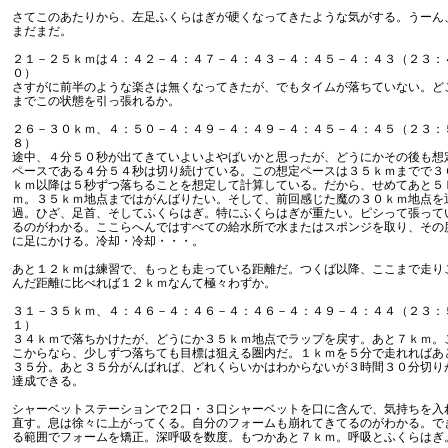
さてこのあたりから、左足ふくらはぎが硬くなってきたような気がする。うーん
まだまだ。
２１－２５ｋｍは４：４２－４：４７－４：４３－４：４５－４：４３（２３：
０）
さすがに前半のような楽さは無くなってきたが、でもタイムが落ちていない。ど
までこの状態を引っ張れるか。
２６－３０ｋｍ、４：５０－４：４９－４：４９－４：４５－４：４５（２３：
８）
途中、４分５０秒が出てきていよいよやばいかと思ったが、どうにかその後も想
ペースである４分５４秒は切り続けている。この想定ペースは３５ｋｍまでで３
ｋｍ以降は５秒ずつ落ちることを想定して計算している。だから、せめてあと５
ｍ。３５ｋｍ地点まではがんばりたい。そして、前回感じた魔の３０ｋｍ地点を
過。ひざ、足首、そしてふくらはぎ。特にふくらはぎが重たい。ピシって張って
るのがわかる。ここらへんではすべての給水所で水またはスポンジを取り、その
に足にかける。冷却・冷却・・・。
あと１２ｋｍは練習で、もっとも走っている距離だ。つくば以降、ここまで走り
んだ距離に比べれば１２ｋｍなんて極々わずか。
３１－３５ｋｍ、４：４６－４：４６－４：４６－４：４９－４：４４（２３：
１）
３４ｋｍで落ちかけたが、どうにか３５ｋｍ地点でラップを戻す。あと７ｋｍ。
こからなら、少しずつ落ちても目標は狙える圏内だ。１ｋｍを５分で走れればあ
３５分。あと３５分がんばれば、どれくらいかはわからないが３時間３０分切り
達成できる。
シャーベットステーションで２口・３口シャーベットを口に含んで、気持ちを入
直す。息は徐々に上がってくる。自分のフォームも崩れてきてるのがわかる。で
る範囲でフォームを矯正。深呼吸を数度。もつかあと７ｋｍ。呼吸とふくらはぎ