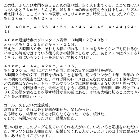
この後、ふたたび水門を超えるための登り坂。歩く人も出てくる。ここで負けた
つらいあと７ｋｍだ。ふんばる。残り５ｋｍの表示を超え今度は下り坂。リズム
考え降りる。ここで３８ｋｍ表示。のこり４ｋｍは、時間にしてたった２０分。
あと３ｋｍ・・・あと２ｋｍ・・・
３６－４０ｋｍ、４：５５－４：５１－４：４６－４：４５－４：４４（２４：
１）
４０ｋｍ通過時点のグロスタイム表示、３時間１２分４９秒！
えっーとあと２．２ｋｍだから・・１１分。
見えた、３時間３０分。それも大幅に切れる！１ｋｍを６分くらいでも切れるか
いやこの時点ではそういう後ろ向きの計算はしなかった。あと２ｋｍはベストを
くそう。前にいるランナーを追いかけて抜くだけだ。
４１ｋｍ、４：４４。４２ｋｍ、４：３５。
あと２００ｍ。時計はどこだ？正面。自分の目で公認時計を確認。
３時間２２分の文字。目標を切れることを確信。初マラソンから１年。去年のゴ
ルは初めての完走で泣いた。それ以降のレースはどんなにがんばっても涙を流す
どの感動はなかった。もう、フルマラソンでは感動を味わえないのだと思ってい
た。でも、今回は違った。去年と同じように感極まった。半年間、狙い続けてい
３０分の壁を切ることを示す時計が目の前にある。それも大幅に切ることのでき
ことを示す時計が・・。
ゴール。久しぶりの達成感。
以前までは、走れば必ず結果が出せた。楽しかった。
ある時から、結果がでるとは限らなくなった。でも、続けた。
そして、時間がかかったけど、結果が出た。
思いのほか、このブログを見ていてくれる人がいて、いろいろと応援をいただい
た。マラソンは個人種目だが、応援してくれる人がいるというのは非常に励みに
る。ありがとうございます。