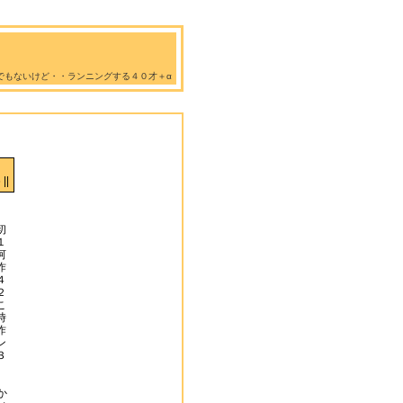
でもないけど・・ランニングする４０才＋α
||
初
１
河
昨
４
２
こ
時
昨
ン
３
か