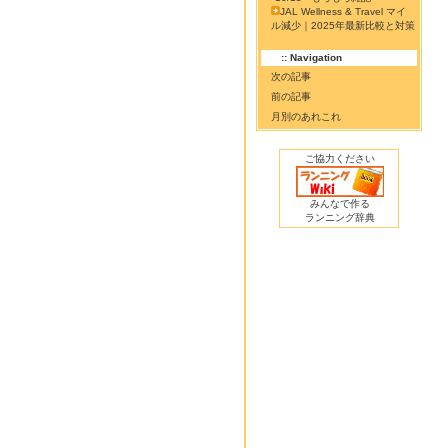
JAL Wellness & Travel マイ
ル減少｜2025年最新比較と対策
:: Navigation
次の記事
前の記事
月別のあれこれ
ご協力ください
みんなで作る
ランニング辞典