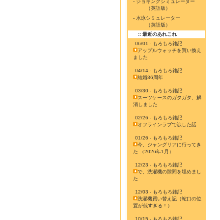
- ジョギングシミュレーター
（英語版）
- 水泳シミュレーター
（英語版）
:: 最近のあれこれ
06/01 - もろもろ雑記
アップルウォッチを買い換え
ました
04/14 - もろもろ雑記
結婚36周年
03/30 - もろもろ雑記
スーツケースのガタガタ、解
消しました
02/26 - もろもろ雑記
オフラインラブで涙した話
01/26 - もろもろ雑記
今、ジャングリアに行ってき
た （2026年1月）
12/23 - もろもろ雑記
で、洗濯機の隙間を埋めまし
た
12/03 - もろもろ雑記
洗濯機買い替え記（蛇口の位
置が低すぎる！）
10/15 - もろもろ雑記