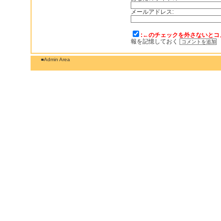
メールアドレス:
:←のチェックを外さないとコ
報を記憶しておく
■Admin Area