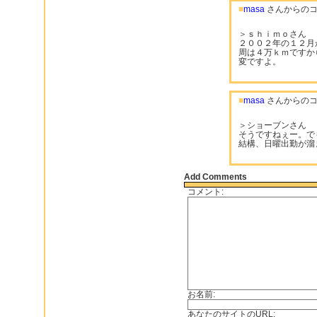
■
masa
さんからのコ
＞ｓｈｉｍｏさん
２００２年の１２月
周は４万ｋｍですか
変ですよ。
■
masa
さんからのコ
＞ショーブンさん
そうですねぇー。で
結構、日曜出勤が溜
Add Comments
コメント:
お名前:
あなたのサイトのURL: