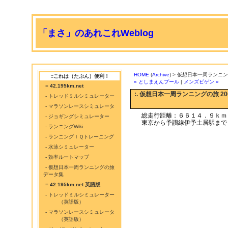
「まさ」のあれこれWeblog
HOME
(
Archive
) > 仮想日本一周ランニング
::これは（たぶん）便利！
« としまえんプール
|
メンズビゲン »
=
42.195km.net
:. 仮想日本一周ランニングの旅 200
- トレッドミルシミュレーター
- マラソンレースシミュレータ
総走行距離：６６１４．９ｋｍ
- ジョギングシミュレーター
東京から予讃線伊予土居駅まで
- ランニングWiki
- ランニングＩＱトレーニング
- 水泳シミュレーター
- 効率ルートマップ
- 仮想日本一周ランニングの旅
データ集
= 42.195km.net 英語版
- トレッドミルシミュレーター
（英語版）
- マラソンレースシミュレータ
（英語版）