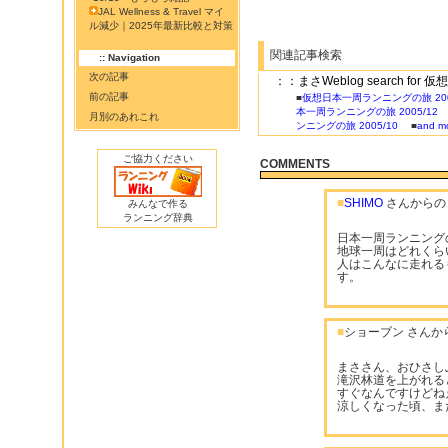
JAL Wellness & Travel マイ
ル減少｜2025年最新比較と対策
関連記事検索
:: Navigation
次の記事
：：まさWeblog search for
前の記事
■
仮想日本一周ランニングの旅 200
本一周ランニングの旅 2005/12
月別のあれこれ
ンニングの旅 2005/10
■
and mo
ご協力ください
COMMENTS
■
SHIMO
さんからの
みんなで作る
ランニング辞典
日本一周ランニング
地球一周はどれくら
人はこんなに走れる
す。
■
ショーブン さんか
まささん、おひさし
滝沢林道を上がれる
すぐなんですけどね
涼しくなった頃、ま