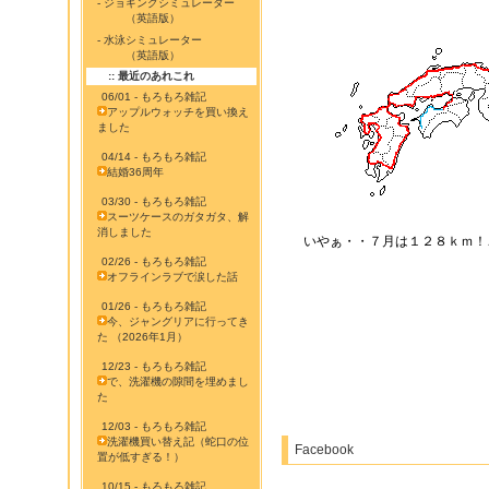
- ジョギングシミュレーター
（英語版）
- 水泳シミュレーター
（英語版）
:: 最近のあれこれ
06/01 - もろもろ雑記
アップルウォッチを買い換え
ました
04/14 - もろもろ雑記
結婚36周年
03/30 - もろもろ雑記
スーツケースのガタガタ、解
消しました
いやぁ・・７月は１２８ｋｍ！
02/26 - もろもろ雑記
オフラインラブで涙した話
01/26 - もろもろ雑記
今、ジャングリアに行ってき
た （2026年1月）
12/23 - もろもろ雑記
で、洗濯機の隙間を埋めまし
た
12/03 - もろもろ雑記
洗濯機買い替え記（蛇口の位
Facebook
置が低すぎる！）
10/15 - もろもろ雑記