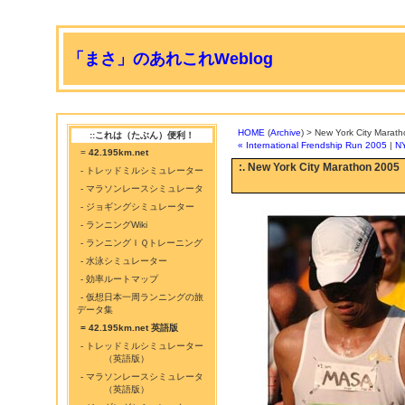
「まさ」のあれこれWeblog
HOME
(
Archive
) > New York City Marat
::これは（たぶん）便利！
« International Frendship Run 2005
|
N
=
42.195km.net
:. New York City Marathon 2005
- トレッドミルシミュレーター
- マラソンレースシミュレータ
- ジョギングシミュレーター
- ランニングWiki
- ランニングＩＱトレーニング
- 水泳シミュレーター
- 効率ルートマップ
- 仮想日本一周ランニングの旅
データ集
= 42.195km.net 英語版
- トレッドミルシミュレーター
（英語版）
- マラソンレースシミュレータ
（英語版）