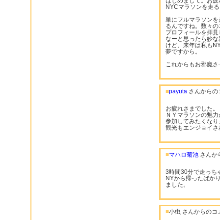
はじめまして。お疲
NYCマラソンを走
単にフルマラソンを
るんですね。数々の
プロフィールを拝見
なーと思ったら妙な
けど、来年は私もN
夢ですから。
これからもお邪魔さ
■
payuta
さんからの
お疲れさまでした。
ＮＹマラソンの魅力
参加してみたくなり
観光もエンジョイさ
■
マハロ菊池
さんか
3時間30分で走っ
NYから帰ったばか
ました。
■
小虫 さんからのコ