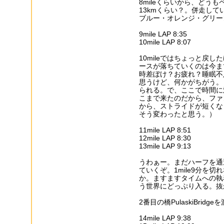
8mileくらいから、どうも
13kmくらい？。併走し
ブルー・オレンジ・グリー
9mile LAP 8:35
10mile LAP 8:07
10mileではちょっと戻
ースが落ちていくのは今ま
時差ぼけ？お疲れ？睡眠不
思うけど、何かがちがう。
られる。で、ここで時間に
こまで来たのだから、ファ
から、ストライドが短くな
そう変わったと思う。）
11mile LAP 8:51
12mile LAP 8:30
13mile LAP 9:13
うわぁー。まだハーフを通
ていくぞ。1mile9分を
か。ますますタイムへの執
う世界にどっぷり入る。抜
2番目の橋PulaskiBridg
14mile LAP 9:38