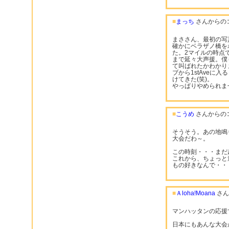
■
まっち
さんからの
まささん、最初の写
確かにベラザノ橋を
た。2マイルの時点
まで延々大声援。僕も何度「
て叫ばれたかわかり
ブから1stAveに
けてきた(笑)。
やっぱりやめられま
■
こうめ
さんからの
そうそう。あの地鳴
大会だわ～。
この時刻・・・まだ
これから、ちょっと
もの好きなんで・・
■
Ａloha!Moana
さん
マンハッタンの応援
日本にもあんな大会