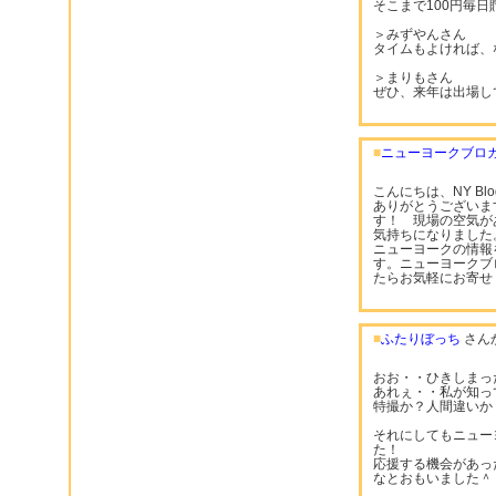
そこまで100円毎
＞みずやんさん
タイムもよければ、
＞まりもさん
ぜひ、来年は出場して
■
ニューヨークブロ
こんにちは、NY B
ありがとうございま
す！ 現場の空気が
気持ちになりました
ニューヨークの情報を
す。ニューヨークブ
たらお気軽にお寄せ
■
ふたりぼっち
さん
おお・・ひきしまっ
あれぇ・・私が知っ
特撮か？人間違いか
それにしてもニュー
た！
応援する機会があっ
なとおもいました＾