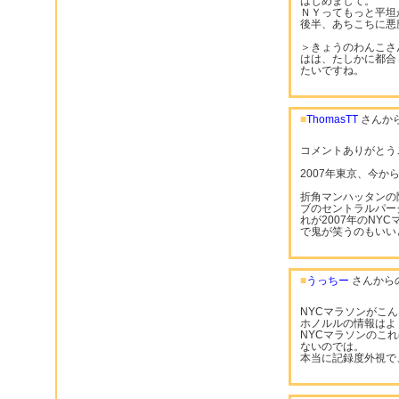
はじめまして。
ＮＹってもっと平坦か
後半、あちこちに悪
＞きょうのわんこさ
はは、たしかに都合
たいですね。
■
ThomasTT
さんか
コメントありがとう
2007年東京、今か
折角マンハッタンの
ブのセントラルパー
れが2007年のNY
で鬼が笑うのもいい
■
うっちー
さんから
NYCマラソンがこ
ホノルルの情報はよ
NYCマラソンのこ
ないのでは。
本当に記録度外視で