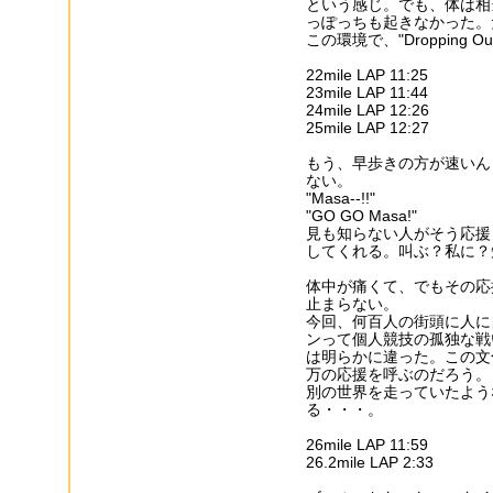
という感じ。でも、体は相
っぽっちも起きなかった。
この環境で、"Dropping
22mile LAP 11:25
23mile LAP 11:44
24mile LAP 12:26
25mile LAP 12:27
もう、早歩きの方が速いん
ない。
"Masa--!!"
"GO GO Masa!"
見も知らない人がそう応援
してくれる。叫ぶ？私に？
体中が痛くて、でもその応
止まらない。
今回、何百人の街頭に人に
ンって個人競技の孤独な戦
は明らかに違った。この文
万の応援を呼ぶのだろう。
別の世界を走っていたような
る・・・。
26mile LAP 11:59
26.2mile LAP 2:33