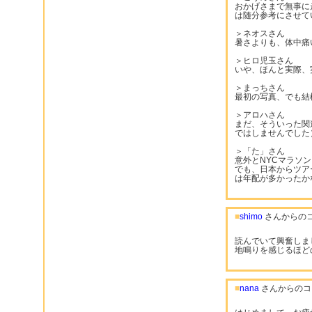
おかげさまで無事に
は随分参考にさせて
＞ネオスさん
暑さよりも、体中痛
＞ヒロ児玉さん
いや、ほんと実際、
＞まっちさん
最初の写真、でも結構
＞アロハさん
まだ、そういった関
ではしませんでした
＞「た」さん
意外とNYCマラソン
でも、日本からツア
は年配が多かったか
■
shimo
さんからの
読んでいて興奮しま
地鳴りを感じるほど
■
nana
さんからのコ