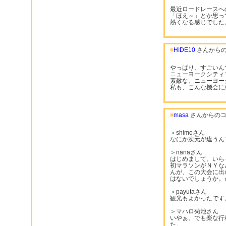
最近ロードレースへ
「ほえ～」とか思っ
熱くなる感じでした
■
HIDE10
さんから
やっぱり、すごいん
ニューヨークシティ
素敵な、ニューヨー
私も、こんな機会に
■
masa
さんからのコ
＞shimoさん
なにか次元が違うん
＞nanaさん
はじめまして。いらっ
初マラソンがＮＹな
んが、この大会に出
はないでしょうか。
＞payutaさん
観光もよかったです
＞マハロ菊池さん
いやぁ、でも楽な行
た。