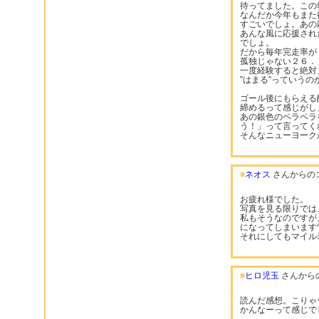
待ってました。この
なんだか今年もまた
すごいでしょ。あの
あんな風に応援され
でしょ。
だから毎年完走率が
孤独じゃない２６．
一度経験すると絶対
”はまる”っていう
ゴール後にもらえる
締めるって感じがし
あの銀色のペラペラ
う！」って言ってく
そんなニューヨーク
■
ネオス
さんからの
お疲れ様でした。
写真を見る限りでは
私もそうなのですが
になってしまいます^
それにしてもマイル
■
ヒロ児玉
さんから
読んだ感想。こりゃー
かんなーって感じで