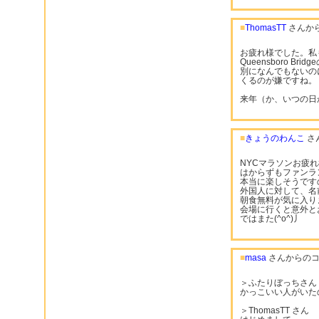
■
ThomasTT
さんか
お疲れ様でした。私
Queensboro 
別になんでもないの
くるのが嫌ですね。
来年（か、いつの日
■
きょうのわんこ
さ
NYCマラソンお疲
はからずもファンラ
本当に楽しそうです
外国人に対して、名
朝食無料が気に入り
会場に行くと意外と
ではまた(^o^)丿
■
masa
さんからのコ
＞ふたりぼっちさん
かっこいい人がいた
＞ThomasTT さん