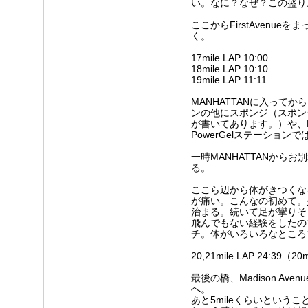
い。なに？なぜ？この盛り
ここからFirstAvenu
く。
17mile LAP 10:00
18mile LAP 10:10
19mile LAP 11:11
MANHATTANに入って
ンの他にスポンジ（スポン
が書いてあります。）や、P
PowerGelステーショ
一時MANHATTANからお別れ。
る。
ここら辺から体がきつくな
が痛い。こんなの初めて。
治まる。続いて足が攣りそ
飛んでもない経験をしたの
チ。体がいろいろなところ
20,21mile LAP 24:39（
最後の橋、Madison Aven
へ。
あと5mileくらいという