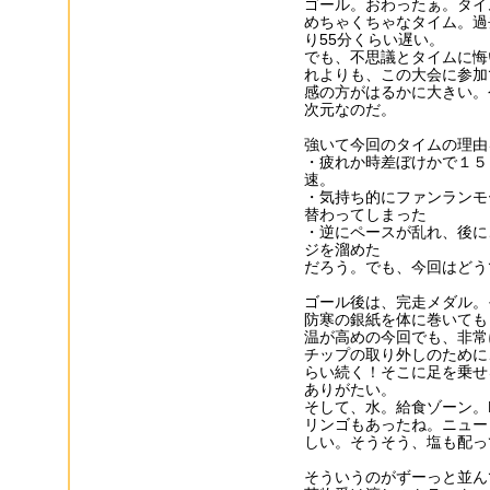
ゴール。おわったぁ。タイ
めちゃくちゃなタイム。過
り55分くらい遅い。
でも、不思議とタイムに悔
れよりも、この大会に参加
感の方がはるかに大きい。
次元なのだ。
強いて今回のタイムの理由
・疲れか時差ぼけかで１５
速。
・気持ち的にファンランモ
替わってしまった
・逆にペースが乱れ、後に
ジを溜めた
だろう。でも、今回はどう
ゴール後は、完走メダル。
防寒の銀紙を体に巻いても
温が高めの今回でも、非常
チップの取り外しのために
らい続く！そこに足を乗せ
ありがたい。
そして、水。給食ゾーン。Po
リンゴもあったね。ニュー
しい。そうそう、塩も配っ
そういうのがずーっと並ん