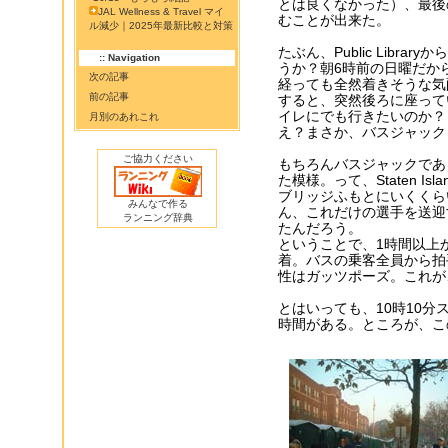
とは良くなかった）、最後
JAL Wellness & Travel マイ
むことが出来た。
ル減少｜2025年最新比較と対策
たぶん、Public Library
:: Navigation
うか？朝6時前の日曜だか
次の記事
経っても全然着きそうな気
前の記事
すると、突然後ろに座って
イレにでも行きたいのか？
月別のあれこれ
え？まさか、バスジャック
ご協力ください
もちろんバスジャックであ
た模様。って、Staten 
ブリッジふもとにいくくら
みんなで作る
ん、これだけの選手を送迎
ランニング辞典
たんだろう。
ということで、1時間以上かかっ
着。バスの乗客全員から拍
性はガッツポーズ。これが
とはいっても、10時10
時間がある。ところが、こ