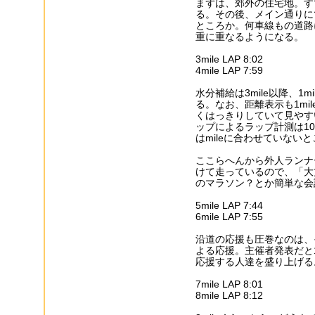
まずは、郊外の住宅地。す
る。その後、メイン通りに
ところか。何車線もの道路
重に重なるようになる。
3mile LAP 8:02
4mile LAP 7:59
水分補給は3mile以降、1
る。なお、距離表示も1mi
くはっきりしていて見やす
ップによるラップ計測は10
はmileに合わせていない
ここらへんから外人ランナ
けて走っているので、「大
のマラソン？とか簡単な会
5mile LAP 7:44
6mile LAP 7:55
沿道の応援も圧巻なのは、
よる応援。主催者発表だと
応援する人達を盛り上げる
7mile LAP 8:01
8mile LAP 8:12