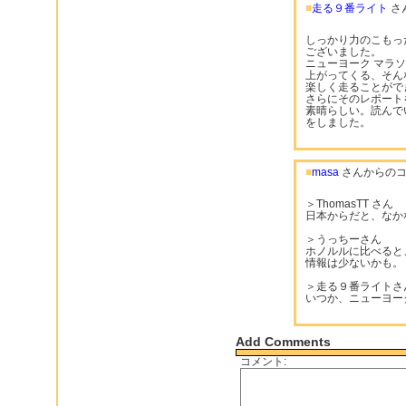
■
走る９番ライト
さ
しっかり力のこもっ
ございました。
ニューヨーク マラ
上がってくる、そん
楽しく走ることがで
さらにそのレポート
素晴らしい。読んで
をしました。
■
masa
さんからのコ
＞ThomasTT さん
日本からだと、なか
＞うっちーさん
ホノルルに比べると
情報は少ないかも。
＞走る９番ライトさ
いつか、ニューヨー
Add Comments
コメント: