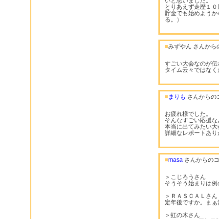
いと思いました。
とりあえず走歴１０
貯金でも始めようか
る。）
■
みずやん さんから
すごい大会なのが伝
タイム云々ではなく
■
まりも
さんからの
お疲れ様でした。
そんなすごい応援な
本当に出てみたい大
詳細なレポートあり
■
masa
さんからのコ
＞こじろうさん
そうそう始まりは例
＞ＲＡＳＣＡＬさん
定年後ですか。まぁ
＞虹の木さん