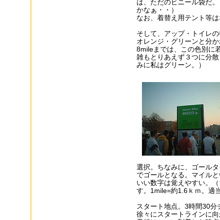
は、ただのビニール袋だ。（
かなぁ・・）
なお、着替え用テント等は
そして、アップ・トイレの
オレンジ・グリーンと分か
8mileまでは、この色別
雑もとりあえず３つに分散
みに私はグリーン。）
選択。ちなみに、ゴールタイ
でゴールとなる。マイルと
いい数字は覚えやすい。（ち
す。1mile=約1.6ｋｍ
スタート地点。3時間30
徐々にスタートラインに向