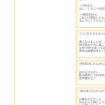
＞小虫さん
はい。ジョニーは元
＞HIDE10さん
これだけ宣伝したん
るようにしてもらいた
■
こじろう
さんから
遅くなりましたが、
NYCMを十分に楽
もNYの中を走って
来年は抽選当るとい
■
RASCAL さんか
おかえりなさい。
私も絶対いつかは出
定年後かな？
■
虹の木 さんからの
お疲れさまでした。
みなさんと同じよう