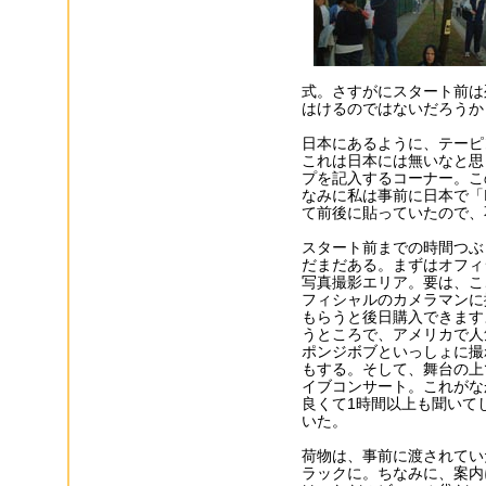
式。さすがにスタート前は
はけるのではないだろうか
日本にあるように、テーピ
これは日本には無いなと思
プを記入するコーナー。こ
なみに私は事前に日本で「I am
て前後に貼っていたので、
スタート前までの時間つぶ
だまだある。まずはオフィ
写真撮影エリア。要は、こ
フィシャルのカメラマンに
もらうと後日購入できます
うところで、アメリカで人
ポンジボブといっしょに撮
もする。そして、舞台の上
イブコンサート。これがな
良くて1時間以上も聞いて
いた。
荷物は、事前に渡されてい
ラックに。ちなみに、案内に「c