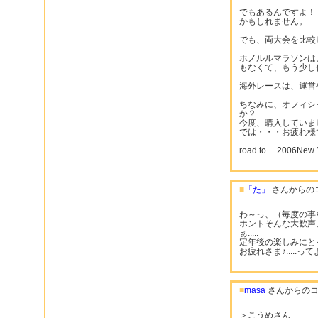
でもあるんですよ！
かもしれません。
でも、両大会を比較
ホノルルマラソンは
もなくて、もう少し
海外レースは、運営
ちなみに、オフィシ
か？
今度、購入していま
では・・・お疲れ様
road to 2006New Yo
■
「た」
さんからの
わ～っ、（毎度の事
ホントそんな大歓声
ぁ.....
定年後の楽しみにと
お疲れさま♪.....
■
masa
さんからのコ
＞こうめさん