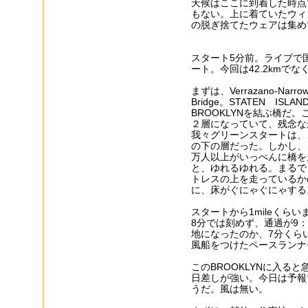
天候はここに到着した時点
もない。上に着ていたウィ
の脱ぎ捨てたウェアは集め
スタート5分前。ライブで
ート。今回は42.2kmでなく2
まずは、Verrazano-Narro
Bridge。STATEN ISLAN
BROOKLYNを結ぶ橋だ。
２層になっていて、残念な
我々グリーンスタートは、
の下の層だった。しかし、
万人以上がいっぺんに橋を
と、ゆれるゆれる。まるで
トレスの上を走っているか
に、床がぐにゃぐにゃする
スタートから1mileくら
8分では刻めず、通過が9
地になったのか、7分くらい？
風船をつけたペースランナ
このBROOKLYNに入る
日差しが強い。今日は予報
うだ。風は無い。