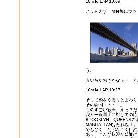
15mile LAP 10:09
とりあえず、mile毎にラッ
う。
歩いちゃおうかなぁ・・と思
16mile LAP 10:37
そして橋をぐるりとまわりな
その瞬間・・・・。
ものすごい歓声。えっ？だ
我々一般選手に対しての応
BROOKLYN、QUEEN
MANHATTANはそれ以
でもなく、たぶんごく自然
あり、こんな状況が普通に