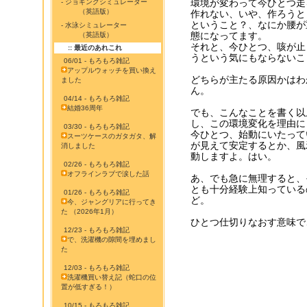
環境が変わって今ひとつ走
- ジョギングシミュレーター
（英語版）
作れない、いや、作ろうと
ということ？、なにか腰が
- 水泳シミュレーター
態になってます。
（英語版）
それと、今ひとつ、咳が止
:: 最近のあれこれ
うという気にもならないこ
06/01 - もろもろ雑記
アップルウォッチを買い換え
どちらが主たる原因かはわ
ました
ん。
04/14 - もろもろ雑記
結婚36周年
でも、こんなことを書く以
し、この環境変化を理由に
03/30 - もろもろ雑記
今ひとつ、始動にいたって
スーツケースのガタガタ、解
が見えて安定するとか、風
消しました
動しますよ。はい。
02/26 - もろもろ雑記
オフラインラブで涙した話
あ、でも急に無理すると、
とも十分経験上知っている
01/26 - もろもろ雑記
ど。
今、ジャングリアに行ってき
た （2026年1月）
ひとつ仕切りなおす意味で
12/23 - もろもろ雑記
で、洗濯機の隙間を埋めまし
た
12/03 - もろもろ雑記
洗濯機買い替え記（蛇口の位
置が低すぎる！）
10/15 - もろもろ雑記