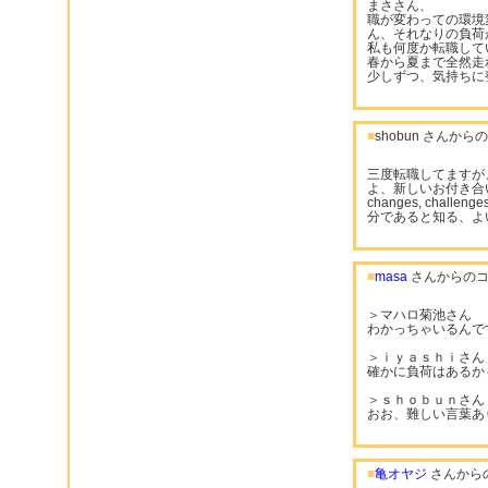
まささん、
職が変わっての環境
ん、それなりの負荷
私も何度か転職して
春から夏まで全然走
少しずつ、気持ちに
■
shobun さんか
三度転職してますが
よ、新しいお付き合
changes, challen
分であると知る、よ
■
masa
さんからのコ
＞マハロ菊池さん
わかっちゃいるんで
＞ｉｙａｓｈｉさん
確かに負荷はあるか
＞ｓｈｏｂｕｎさん
おお、難しい言葉あ
■
亀オヤジ
さんから