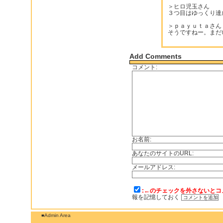
＞ヒロ児玉さん
３つ目はゆっくり達
＞ｐａｙｕｔａさん
そうですねー。まだ
Add Comments
コメント:
お名前:
あなたのサイトのURL:
メールアドレス:
:←のチェックを外さないとコ
報を記憶しておく
■Admin Area