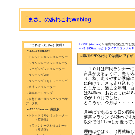
「まさ」のあれこれWeblog
HOME
(
Archive
) > 環境の変化だけでは
::これは（たぶん）便利！
« 42.195km.netがトライアスロンＪＡ
=
42.195km.net
:. 環境の変化だけでは無いですが
- トレッドミルシミュレーター
- マラソンレースシミュレータ
１０月は市民ランナーに
- ジョギングシミュレーター
言葉があるように、走り込
- ランニングWiki
り、秋、走りやすい季節に
- ランニングＩＱトレーニング
に向けて、さぁ走り込もう
- 水泳シミュレーター
たしかに、過去２年間、自
は346km、おととしは4
- 効率ルートマップ
のが１０月でした。
- 仮想日本一周ランニングの旅
ところが、今月は・・・・
データ集
= 42.195km.net 英語版
月半ばである１５日の段階で
- トレッドミルシミュレーター
夢舞マラソンで42kmです
（英語版）
以外では11kmしか走って
- マラソンレースシミュレータ
（英語版）
理由はやはり、（再就職し