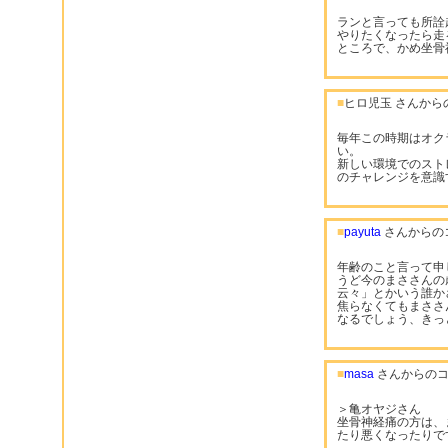
ランと言っても所詮
やりたくなったら走
ところで、かめ坐骨
■
ヒロ児玉 さんから
毎年この時期はオク
い。
新しい環境でのスト
のチャレンジを意識
■
payuta
さんからの
年齢のこと言って申
うど今のまささんの
云々」とかいう誰か
焦らなくてもまささ
なるでしょう、きっ
■
masa
さんからのコ
＞亀オヤジさん
坐骨神経痛の方は、
たり悪くなったりで