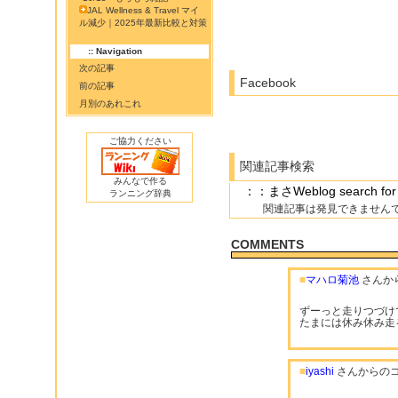
JAL Wellness & Travel マイ
ル減少｜2025年最新比較と対策
:: Navigation
次の記事
Facebook
前の記事
月別のあれこれ
ご協力ください
関連記事検索
みんなで作る
：：まさWeblog searc
ランニング辞典
関連記事は発見できません
COMMENTS
■
マハロ菊池
さんか
ずーっと走りつづけ
たまには休み休み走
■
iyashi
さんからの