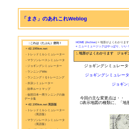
「まさ」のあれこれWeblog
HOME
(
Archive
) > 地形がよくわかります
::これは（たぶん）便利！
« ニューミュージックはやっぱり、いい
=
42.195km.net
:. 地形がよくわかります ジョギン
- トレッドミルシミュレーター
- マラソンレースシミュレータ
ジョギングシミュレータ
- ジョギングシミュレーター
- ランニングWiki
ジョギングシミュレータ
- ランニングＩＱトレーニング
- 水泳シミュレーター
ジョギン
- 効率ルートマップ
- 仮想日本一周ランニングの旅
今回の主な変更点は・・
データ集
□表示地図の種類に、「地形
= 42.195km.net 英語版
- トレッドミルシミュレーター
（英語版）
- マラソンレースシミュレータ
（英語版）