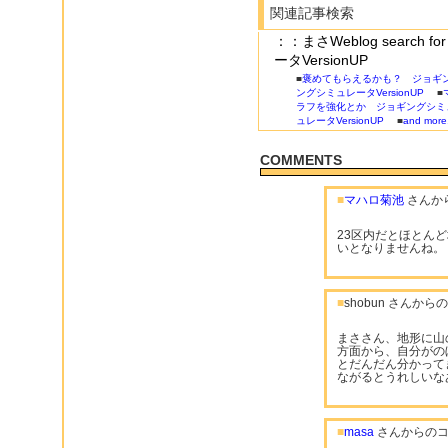
関連記事検索
：：まさWeblog searc
ータVersionUP
■
褒めてもらえるかも？ ジョギング
ングシミュレータVersionUP
■
ラフを強化とか ジョギングシミュレ
ュレータVersionUP
■
and more.
COMMENTS
■
マハロ菊池
さんか
23区内だとほとん
いとなりませんね。
■
shobun さんか
まささん、地形に山
方面から、自分がの
とだんだん分かって
ながるとうれしいな
■
masa
さんからのコ