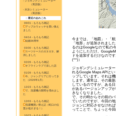
- ジョギングシミュレーター
（英語版）
- 水泳シミュレーター
（英語版）
:: 最近のあれこれ
06/01 - もろもろ雑記
アップルウォッチを買い換え
ました
04/14 - もろもろ雑記
今までは、「地図」・「航
結婚36周年
「地形」が追加されました
るのはGoogleなので私
03/30 - もろもろ雑記
ようにしただけ。Google
スーツケースのガタガタ、解
ドを追加するだけなのです
消しました
(^^)）
02/26 - もろもろ雑記
オフラインラブで涙した話
ジョギングシミュレーター
れるGoogle Maps 
01/26 - もろもろ雑記
ップしています。それは機
今、ジャングリアに行ってき
します。通常は、その最新
た （2026年1月）
しているのですが、ある日
12/23 - もろもろ雑記
があるバージョンアップが
で、洗濯機の隙間を埋めまし
きなくなりました。
た
で、その時からその前のバ
ていたのですが、今回の地
12/03 - もろもろ雑記
ジョンに対応させなければ
洗濯機買い替え記（蛇口の位
置が低すぎる！）
ってことで、ちょっと今回
10/15 - もろもろ雑記