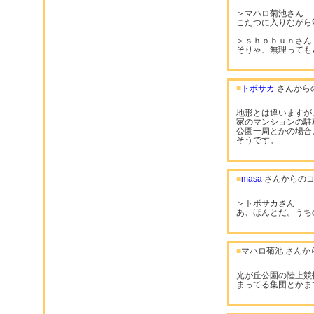
＞マハロ菊池さん
こたつに入りながら
＞ｓｈｏｂｕｎさん
そりゃ、無理っても
■
トボサカ
さんから
地形とは違いますが、
家のマンションの駐
公園一周とかの場合
そうです。
■
masa
さんからのコ
＞トボサカさん
あ、ほんとだ。うち
■
マハロ菊池 さんか
光が丘公園の陸上競
まってる集団とかま