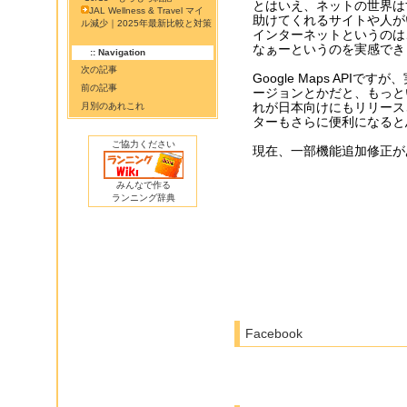
とはいえ、ネットの世界は
JAL Wellness & Travel マイ
助けてくれるサイトや人が
ル減少｜2025年最新比較と対策
インターネットというのは
なぁーというのを実感でき
:: Navigation
次の記事
Google Maps AP
前の記事
ージョンとかだと、もっと
れが日本向けにもリリース
月別のあれこれ
ターもさらに便利になると
ご協力ください
現在、一部機能追加修正があ
みんなで作る
ランニング辞典
Facebook