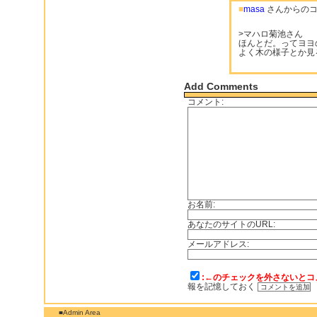
■
masa
さんからのコ
>マハロ菊池さん
ほんとだ。ってヨヨの
よく木の様子とか見
Add Comments
コメント:
お名前:
あなたのサイトのURL:
メールアドレス:
:←のチェックを外さないとコ
報を記憶しておく
■Admin Area