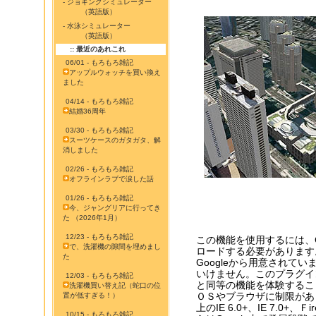
- ジョギングシミュレーター
（英語版）
- 水泳シミュレーター
（英語版）
:: 最近のあれこれ
06/01 - もろもろ雑記
アップルウォッチを買い換え
ました
04/14 - もろもろ雑記
結婚36周年
03/30 - もろもろ雑記
スーツケースのガタガタ、解
消しました
02/26 - もろもろ雑記
オフラインラブで涙した話
01/26 - もろもろ雑記
今、ジャングリアに行ってき
た （2026年1月）
12/23 - もろもろ雑記
この機能を使用するには、Go
で、洗濯機の隙間を埋めまし
ロードする必要があります。従
た
Googleから用意されて
いけません。このプラグインを
12/03 - もろもろ雑記
と同等の機能を体験するこ
洗濯機買い替え記（蛇口の位
ＯＳやブラウザに制限があります
置が低すぎる！）
上のIE 6.0+、IE 7.0+、Ｆi
10/15 - もろもろ雑記