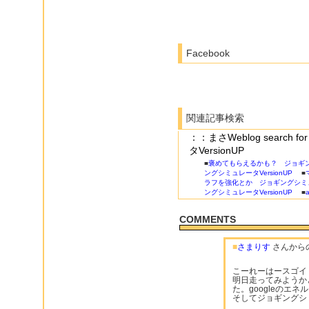
Facebook
関連記事検索
：：まさWeblog searc
タVersionUP
■
褒めてもらえるかも？ ジョギング
ングシミュレータVersionUP
■
ラフを強化とか ジョギングシミュレ
ングシミュレータVersionUP
■
a
COMMENTS
■
さまりす
さんから
こーれーはースゴイ
明日走ってみようか
た。googleのエ
そしてジョギングシ