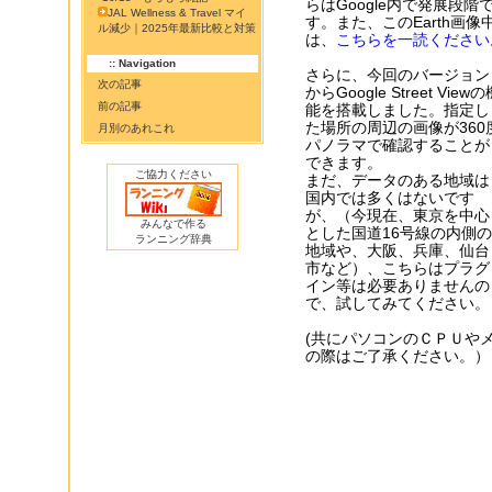
らはGoogle内で発展段
JAL Wellness & Travel マイ
す。また、このEarth画
ル減少｜2025年最新比較と対策
は、
こちらを一読ください
:: Navigation
さらに、今回のバージョン
次の記事
からGoogle Street Viewの
前の記事
能を搭載しました。指定し
た場所の周辺の画像が360
月別のあれこれ
パノラマで確認することが
できます。
ご協力ください
まだ、データのある地域は
国内では多くはないです
が、（今現在、東京を中心
みんなで作る
とした国道16号線の内側の
ランニング辞典
地域や、大阪、兵庫、仙台
市など）、こちらはプラグ
イン等は必要ありませんの
で、試してみてください。
(共にパソコンのＣＰＵや
の際はご了承ください。）