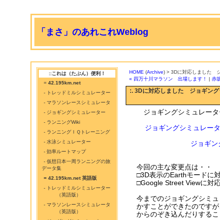
「まさ」のあれこれWeblog
HOME
(
Archive
) > 3Dに対応しました 
::これは（たぶん）便利！
« 四万十川マラソン 出場します！
|
赤
=
42.195km.net
:. 3Dに対応しました ジョギングシ
- トレッドミルシミュレーター
- マラソンレースシミュレータ
ジョギングシミュレータ
- ジョギングシミュレーター
- ランニングWiki
ジョギングシミュレータ
- ランニングＩＱトレーニング
- 水泳シミュレーター
ジョギン
- 効率ルートマップ
- 仮想日本一周ランニングの旅
今回の主な変更点は・・
データ集
□3D表示のEarthモードに
= 42.195km.net 英語版
□Google Street Vie
- トレッドミルシミュレーター
（英語版）
今までのジョギングシミュ
- マラソンレースシミュレータ
かすことができたのですが
（英語版）
からのぞき込んだりするこ