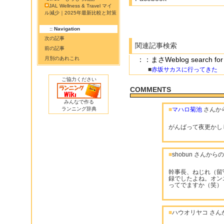
JAL Wellness & Travel マイ
ル減少｜2025年最新比較と対策
:: Navigation
次の記事
関連記事検索
前の記事
月別のあれこれ
：：まさWeblog search
■
赤坂サカスに行ってきた
ご協力ください
COMMENTS
みんなで作る
ランニング辞典
■
マハロ菊池
さんか
がんばって夜更かし
■
shobun さんか
幹事長、ねじれ（留
録でしたよね。オン
ってでますか（笑）
■
ハウオリヤコ さん