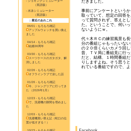
だきました。
- ジョギングシミュレーター
（英語版）
事前にアンケートというか
- 水泳シミュレーター
取っていて、想定の回答を
（英語版）
って質問されず、答えとし
:: 最近のあれこれ
た。ということで、何いっ
06/01 - もろもろ雑記
ないようにｗ。
アップルウォッチを買い換え
ました
代々木ＲＣの練習風景も長
04/14 - もろもろ雑記
分の番組じゃもったいない
結婚36周年
の２０倍くらいカメラ回し
昔、ＴＶ局に番組見に行っ
03/30 - もろもろ雑記
だと、結構、１時間番組だ
スーツケースのガタガタ、解
りしますよね。そう思うと
消しました
れている番組ですので、よ
02/26 - もろもろ雑記
オフラインラブで涙した話
01/26 - もろもろ雑記
今、ジャングリアに行ってき
た （2026年1月）
12/23 - もろもろ雑記
で、洗濯機の隙間を埋めまし
た
12/03 - もろもろ雑記
洗濯機買い替え記（蛇口の位
置が低すぎる！）
Facebook
10/15 - もろもろ雑記