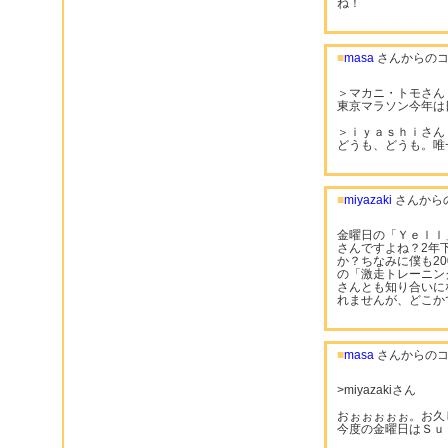
ね！
■
masa
さんからのコ
＞マカニ・トモさん
東京マラソン今年は
＞ｉｙａｓｈｉさん
どうも、どうも。唯
■
miyazaki
さんから
金曜日の「Ｙｅｌｌ」
さんですよね？2年下
か？ちなみに僕も2
の「激走トレーニン
さんとも知り合いに
れませんが、どこか
■
masa
さんからのコ
>miyazakiさん
おぉぉぉぉぉ。お久
今度の金曜日はＳｕ