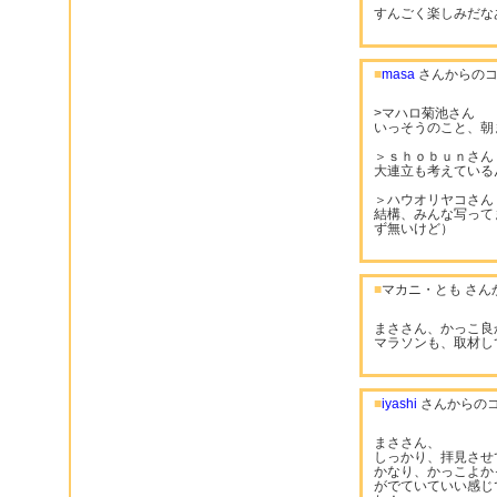
すんごく楽しみだな
■
masa
さんからのコ
>マハロ菊池さん
いっそうのこと、朝
＞ｓｈｏｂｕｎさん
大連立も考えている
＞ハウオリヤコさん
結構、みんな写って
ず無いけど）
■
マカニ・とも さん
まささん、かっこ良
マラソンも、取材し
■
iyashi
さんからの
まささん、
しっかり、拝見させ
かなり、かっこよか
がでていていい感じ