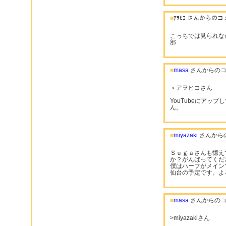
■
ｱｦﾋｺ さんからの
こっちでは見られなか
部
■
masa
さんからのコ
＞アヲヒコさん
YouTubeにアッ
ん。
■
miyazaki
さんから
Ｓｕｇａさんも憶え
か？がんばってくだ
僕はハーフがメインで、2
仙台の予定です。よ
■
masa
さんからのコ
>miyazakiさん