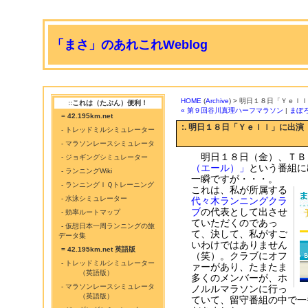
「まさ」のあれこれWeblog
HOME
(
Archive
) > 明日１８日「Ｙｅｌ
::これは（たぶん）便利！
« 第９回谷川真理ハーフマラソン
|
まぼ
=
42.195km.net
:. 明日１８日「Ｙｅｌｌ」に出演
- トレッドミルシミュレーター
- マラソンレースシミュレータ
明日１８日（金）、ＴＢ
- ジョギングシミュレーター
（エール）」
という番組に
- ランニングWiki
一瞬ですが・・・。
- ランニングＩＱトレーニング
これは、私が所属する
- 水泳シミュレーター
代々木ランニングクラ
ブ
の代表として出させ
- 効率ルートマップ
ていただくのであっ
- 仮想日本一周ランニングの旅
て、決して、私がすご
データ集
いわけではありません
= 42.195km.net 英語版
（笑）。クラブにオフ
- トレッドミルシミュレーター
ァーがあり、たまたま
（英語版）
多くのメンバーが、ホ
- マラソンレースシミュレータ
ノルルマラソンに行っ
（英語版）
ていて、留守番組の中で一