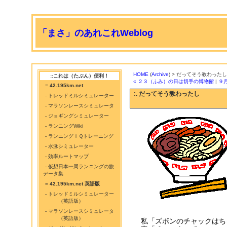
「まさ」のあれこれWeblog
HOME
(
Archive
) > だってそう教わったし
::これは（たぶん）便利！
« ２３（ふみ）の日は切手の博物館
|
９
=
42.195km.net
:. だってそう教わったし
- トレッドミルシミュレーター
- マラソンレースシミュレータ
- ジョギングシミュレーター
- ランニングWiki
- ランニングＩＱトレーニング
- 水泳シミュレーター
- 効率ルートマップ
- 仮想日本一周ランニングの旅
データ集
= 42.195km.net 英語版
- トレッドミルシミュレーター
（英語版）
- マラソンレースシミュレータ
（英語版）
私「ズボンのチャックはち