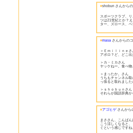
■
shobun さんか
スポーツクラブ、リ
ツは21世紀とか？
ター、ズロース、ペ
■
masa
さんからのコ
＞Ｅｍｉｌｉｎｅさ
アポロ？ど、どこ出
＞カ・ミカさん
ヤッケねー。食べ物
＞まったか。さん
うちもチャンネル取
っ張ると取れました
＞ｓｈｏｂｕｎさん
それらが国語辞典か
■
アゴヒゲ
さんから
まささん、こんばん
こう涼しくなると、
ぐという感じですね