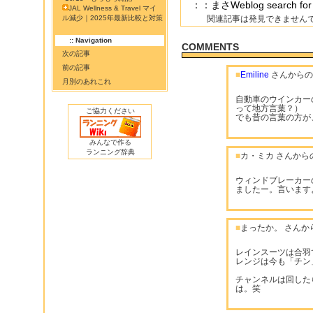
：：まさWeblog search
JAL Wellness & Travel マイ
ル減少｜2025年最新比較と対策
関連記事は発見できません
:: Navigation
COMMENTS
次の記事
前の記事
■
Emiline
さんからの
月別のあれこれ
自動車のウインカー
って地方言葉？）
ご協力ください
でも昔の言葉の方が
みんなで作る
ランニング辞典
■
カ・ミカ さんから
ウィンドブレーカー
ましたー。言います
■
まったか。 さんか
レインスーツは合羽
レンジは今も「チン
チャンネルは回した
は。笑