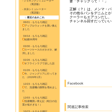
妻「チャックって・・」
- ジョギングシミュレーター
（英語版）
正解（？）は、メンマ・パ
- 水泳シミュレーター
その他Ｇパンをデニムとか
（英語版）
クーラーもエアコンだし。
:: 最近のあれこれ
チャンネル回すだっていい
06/01 - もろもろ雑記
アップルウォッチを買い換え
ました
04/14 - もろもろ雑記
結婚36周年
03/30 - もろもろ雑記
スーツケースのガタガタ、解
消しました
02/26 - もろもろ雑記
オフラインラブで涙した話
01/26 - もろもろ雑記
今、ジャングリアに行ってき
た （2026年1月）
Facebook
12/23 - もろもろ雑記
で、洗濯機の隙間を埋めまし
た
12/03 - もろもろ雑記
洗濯機買い替え記（蛇口の位
置が低すぎる！）
関連記事検索
10/15 - もろもろ雑記