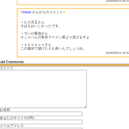
2009/09/24 09:1
■
masa
さんからのコメント
■
＞ヒロ児玉さん
そばもおいしかったです。
＞マハロ菊池さん
そこらへんの有名ラーメン屋より並びますよ
＞ｓｈｏｂｕｎさん
この連休で儲けた人も多いんでしょうね。
2009/09/24 18:5
Add Comments
コメント:
お名前:
あなたのサイトのURL:
メールアドレス: