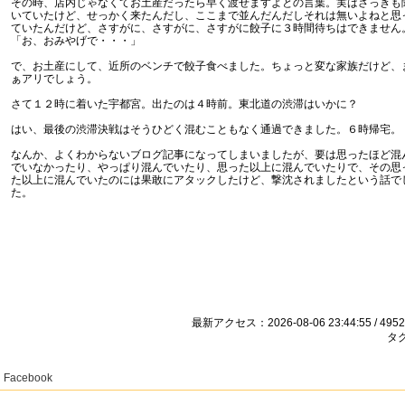
その時、店内じゃなくてお土産だったら早く渡せますよとの言葉。実はさっきも
いていたけど、せっかく来たんだし、ここまで並んだんだしそれは無いよねと思
ていたんだけど、さすがに、さすがに、さすがに餃子に３時間待ちはできません
「お、おみやげで・・・」
で、お土産にして、近所のベンチで餃子食べました。ちょっと変な家族だけど、
ぁアリでしょう。
さて１２時に着いた宇都宮。出たのは４時前。東北道の渋滞はいかに？
はい、最後の渋滞決戦はそうひどく混むこともなく通過できました。６時帰宅。
なんか、よくわからないブログ記事になってしまいましたが、要は思ったほど混
でいなかったり、やっぱり混んでいたり、思った以上に混んでいたりで、その思
た以上に混んでいたのには果敢にアタックしたけど、撃沈されましたという話で
た。
最新アクセス：2026-08-06 23:44:55 / 4952
タグ
Facebook