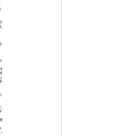
ス
遭
で
え
、
も
か
時
何
ら
中
ら
た
ナ
間
々
い