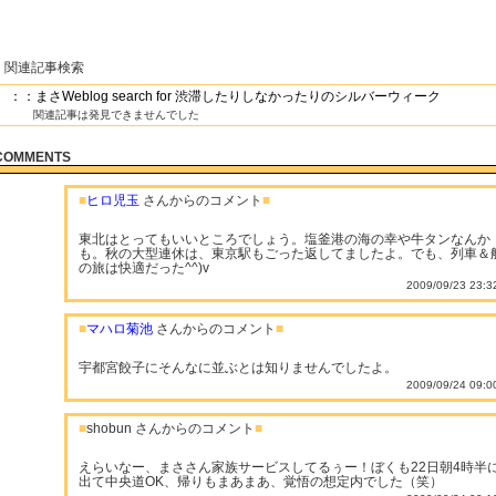
関連記事検索
：：まさWeblog search for 渋滞したりしなかったりのシルバーウィーク
関連記事は発見できませんでした
COMMENTS
■
ヒロ児玉
さんからのコメント
■
東北はとってもいいところでしょう。塩釜港の海の幸や牛タンなんか
も。秋の大型連休は、東京駅もごった返してましたよ。でも、列車＆
の旅は快適だった^^)v
2009/09/23 23:3
■
マハロ菊池
さんからのコメント
■
宇都宮餃子にそんなに並ぶとは知りませんでしたよ。
2009/09/24 09:0
■
shobun さんからのコメント
■
えらいなー、まささん家族サービスしてるぅー！ぼくも22日朝4時半
出て中央道OK、帰りもまあまあ、覚悟の想定内でした（笑）