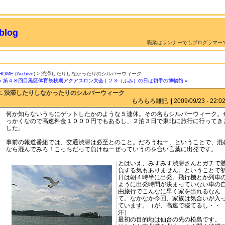
log
職業はランナーでもプログラマー
HOME
(
Archive
) > 渋滞したりしなかったりのシルバーウィーク
« 第４８回目黒区体育祭秋期アクアスロン大会
|
２３（ふみ）の日は切手の博物館 »
:. 渋滞したりしなかったりのシルバーウィーク
もろもろ雑記 || 2009/09/23 - 22:02 
何か知らないうちにゲットしたかのような５連休。その名もシルバーウィーク。
っかくなので高速料金１０００円でもあるし、２泊３日で東北に旅行に行ってき
した。
事前の報道番組では、交通渋滞は必至とのこと。だろうねー、ということで、混
なら混んでみろ！こっちだって負けねーぜっていうのを合い言葉に出発です。
とはいえ、みすみす渋滞さんとガチで
負する気もありません。ということで
日は朝４時半に出発。飛行機とか列車
ように出発時間が決まっていない車の
由旅行でこんなに早く家を出れるなん
て。なかなか今回、家族は気合いが入
ています。（が、高速で寝てるし・・
汗）
最初の目的地は仙台の先の松島です。