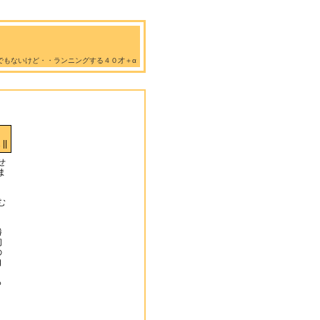
でもないけど・・ランニングする４０才＋α
||
せ
ま
む
勝
初
の
自
っ