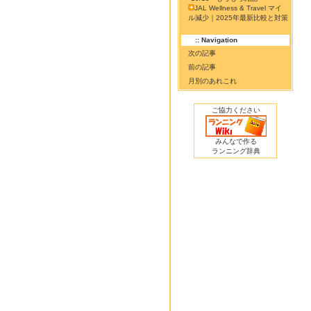
JAL Wellness & Travel マイ
ル減少｜2025年最新比較と対策
:: Navigation
次の記事
前の記事
月別のあれこれ
ご協力ください
みんなで作る
ランニング辞典