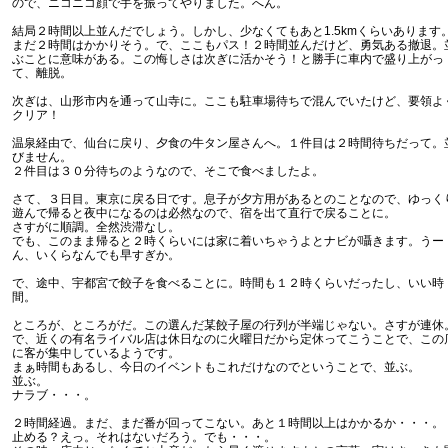
ので、ニコニコ顔で手を振ってやりました。へん。
結局２時間以上並んだでしょう。しかし、少なくてもあと1.5kmくらいあります
まだ２時間はかかりそう。で、ここもパス！２時間並んだけど、勇気ある撤退。
ぶことに意味がある。この悔しさは次ぎに活かそう！と勝手に車内で盛り上がっ
て、離脱。
次ぎは、山形市内を通って山寺に。ここも駐車場待ちで混んでいたけど、要領よ
クリア！
温泉経由で、仙台に戻り、夕食の牛タン屋さんへ。１件目は２時間待ちだって。
びません。
２件目は３０分待ちのようなので、そこで食べましたよ。
さて、３日目。東京に戻る日です。息子が夕方用があるとのことなので、ゆっく
遊んで帰ると夜中になるのは必然なので、宿を出て直行で戻ることに。
さすがに順調。全然渋滞なし。
でも、このまま帰ると２時くらいには家に着いちゃうよとナビが囁きます。うー
ん、いくらなんでも早すぎか。
で、途中、宇都宮で餃子を食べることに。時間も１２時くらいだったし、いい時
間。
ところが、ところがだ。この選んだ某餃子屋の行列が半端じゃない。さすが連休
で、近くの有名ライバル店は休日なのに火曜日だから定休ってこうことで、この
に客が集中しているようです。
まぁ時間もあるし、今日のイベントもこれだけなのでということで、並ぶ。
並ぶ。
ナラブ・・・。
２時間経過。まだ、まだ番が回ってこない。あと１時間以上はかかるか・・・。
止める？えっ。それはないだろう。でも・・・。