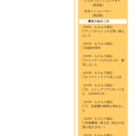
- ジョギングシミュレーター
（英語版）
- 水泳シミュレーター
（英語版）
:: 最近のあれこれ
06/01 - もろもろ雑記
アップルウォッチを買い換え
ました
04/14 - もろもろ雑記
結婚36周年
03/30 - もろもろ雑記
スーツケースのガタガタ、解
消しました
02/26 - もろもろ雑記
オフラインラブで涙した話
01/26 - もろもろ雑記
今、ジャングリアに行ってき
た （2026年1月）
12/23 - もろもろ雑記
で、洗濯機の隙間を埋めまし
た
12/03 - もろもろ雑記
洗濯機買い替え記（蛇口の位
置が低すぎる！）
10/15 - もろもろ雑記