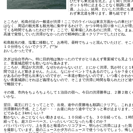
ひたすら東北道を北上。よく聞く渋滞
ポットを特に止まることなく順調に通
過。ふふふ。結局、たいした渋滞にも
わず東北道を降ります。勝ち組です！
ところが、松島付近の一般道が渋滞！ここでのライバルは東京方面からの車だけ
はなく、周辺の観光客も観光地に集中するわけで、かつ９時を回り徐々に人が増
てくる時間でもあったわけです。ここで、駐車場に入れるのに渋滞。でも、まぁ
高速で覚悟していた渋滞がなかったので精神的に楽々クリアーでしたけどね。
松島観光の後、塩竃に移動して、お寿司。昼時でちょっと混んでいたけど、そこ
１０分待ちくらいでクリア。(^^)v
おいしかったです。
次ぎは仙台市内へ。特に目的地は無かったのですがとりあえず青葉城でも見よう
と、青葉城恋唄でも歌いながら進みます。
ところが、周辺が大渋滞。なぜかわからないけど、とにかく渋滞。気が付くと１
間でほとんど動きません。たぶん、なにかイベントでもあるのでしょうか？全く
があるのか予想も出来ないのですが、一本道が動かないのです。いつ着くかわか
ない青葉城跡にそれほど義理もないので、そこまで渋滞に時間を取られたけど途
で離脱です。
その後、市内をちょろちょろして１泊目の宿へ。今日の渋滞勝率は、２勝２敗く
いかな。
翌日、蔵王に行こうってことで、出発。途中の景勝地も順調にクリアし、これま
渋滞勝利の予感。ところが・・・お釜に向かう途中でピタっと車が止まります。
ビでみると３kmくらい？
動かない。みごとなくらい動きません。１０分経っても、３０分経っても、１時
経っても、超スローペース。いったいいつになったら着くのか？
バリバリバリバリ。上を見ると報道のヘリコプター。明らかに渋滞にはまった我
を撮影しています。昼のニュースか夕方のニュースで使うつもりでしょう。悔し