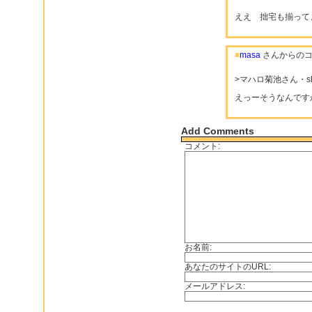
ええ 拙宅も揃って
■
masa
さんからのコ
>マハロ菊池さん・sh
えっーそうなんです
Add Comments
コメント:
お名前:
あなたのサイトのURL:
メールアドレス: