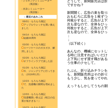
どうして、新聞販売店は折
- ジョギングシミュレーター
（英語版）
ですかね？
- 水泳シミュレーター
新聞開く。広告の束を取り
（英語版）
おもむろに広告を１枚ずつ
:: 最近のあれこれ
何枚かすると、広告が上下
06/01 - もろもろ雑記
次も逆なので、全体をひっ
アップルウォッチを買い換え
何枚かすると、広告が上下
ました
次も逆なので、全体をひっ
04/14 - もろもろ雑記
；
結婚36周年
；
（以下続く）
03/30 - もろもろ雑記
スーツケースのガタガタ、解
あんなの、機械にセットし
消しました
る時に注意すればいいだけ
02/26 - もろもろ雑記
上下気にせず渡す職がある
オフラインラブで涙した話
う仕事のクセして。
01/26 - もろもろ雑記
たぶん、折り込みチラシを
今、ジャングリアに行ってき
も、新聞販売所はその折り
た （2026年1月）
もう少し、気を使ってやれ
12/23 - もろもろ雑記
で、洗濯機の隙間を埋めまし
えっ？もしかしてうちの新
た
12/03 - もろもろ雑記
洗濯機買い替え記（蛇口の位
置が低すぎる！）
10/15 - もろもろ雑記