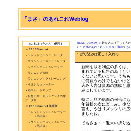
「まさ」のあれこれWeblog
HOME
(
Archive
) > 折り込みは正しく入
::これは（たぶん）便利！
« １２月のあれこれ２００９
|
褒めてもら
=
42.195km.net
:. 折り込みは正しく入れろ
- トレッドミルシミュレーター
- マラソンレースシミュレータ
新聞を取る利点の多くは、
- ジョギングシミュレーター
まれている広告の為！とい
- ランニングWiki
くないと思います。うちも
- ランニングＩＱトレーニング
に何買うわけでもないけど
- 水泳シミュレーター
込み広告は資源の無駄と思
みにしています。
- 効率ルートマップ
- 仮想日本一周ランニングの旅
特に元旦の紙面の何倍にも
データ集
年賀状の次に楽しみ。少な
= 42.195km.net 英語版
言え、やはりズッシリの広
- トレッドミルシミュレーター
ましたね。
（英語版）
- マラソンレースシミュレータ
でもさぁ・・週末の折り込
（英語版）