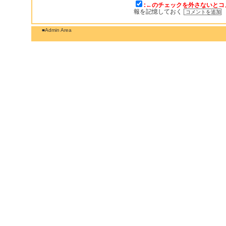
:←のチェックを外さないとコ
報を記憶しておく
■Admin Area