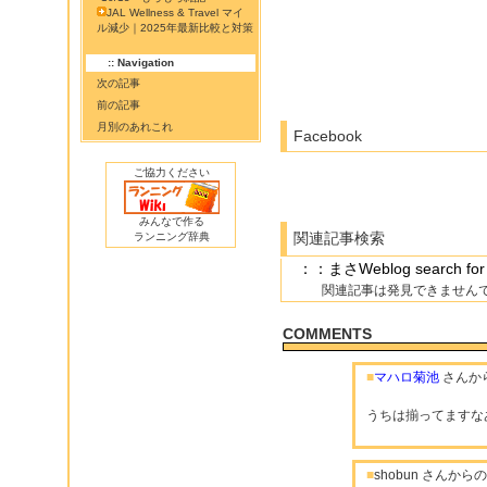
JAL Wellness & Travel マイ
ル減少｜2025年最新比較と対策
:: Navigation
次の記事
前の記事
月別のあれこれ
Facebook
ご協力ください
みんなで作る
関連記事検索
ランニング辞典
：：まさWeblog search
関連記事は発見できません
COMMENTS
■
マハロ菊池
さんか
うちは揃ってますな
■
shobun さんか