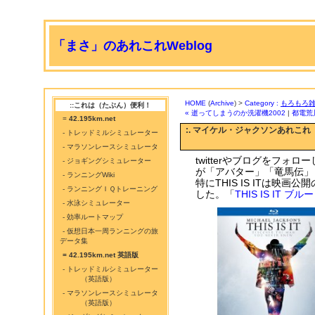
「まさ」のあれこれWeblog
HOME
(
Archive
) >
Category :
もろもろ
::これは（たぶん）便利！
« 逝ってしまうのか洗濯機2002
|
都電荒
=
42.195km.net
:. マイケル・ジャクソンあれこれ
- トレッドミルシミュレーター
- マラソンレースシミュレータ
twitterやブログをフ
- ジョギングシミュレーター
が「アバター」「竜馬伝」「T
- ランニングWiki
特にTHIS IS ITは映
- ランニングＩＱトレーニング
した。「
THIS IS IT ブ
- 水泳シミュレーター
- 効率ルートマップ
- 仮想日本一周ランニングの旅
データ集
= 42.195km.net 英語版
- トレッドミルシミュレーター
（英語版）
- マラソンレースシミュレータ
（英語版）