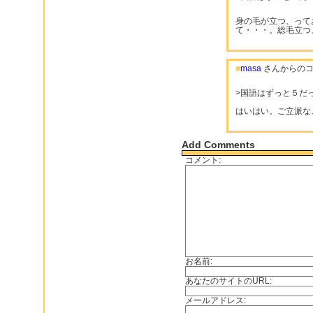
身の毛が立つ、って
て・・・。総毛立つ
■
masa
さんからのコ
>国語はずっと５だっ
はいはい。ご立派な
Add Comments
コメント:
お名前:
あなたのサイトのURL:
メールアドレス: