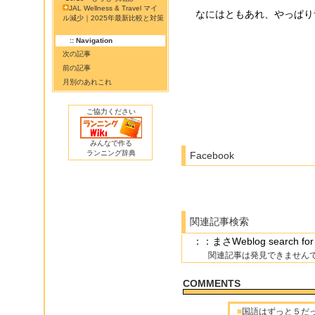
JAL Wellness & Travel マイ
なにはともあれ、やっぱり
ル減少｜2025年最新比較と対策
:: Navigation
次の記事
前の記事
月別のあれこれ
ご協力ください
みんなで作る
ランニング辞典
Facebook
関連記事検索
：：まさWeblog searc
関連記事は発見できません
COMMENTS
■
国語はずっと５だっ