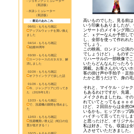
- ジョギングシミュレーター
（英語版）
- 水泳シミュレーター
（英語版）
高いものでした。見る前は
:: 最近のあれこれ
いう印象もありましたが、
06/01 - もろもろ雑記
ンサートのメイキング用に
アップルウォッチを買い換え
ど、ｘデーなんか予想して
ました
し、全部を使って作れれた
04/14 - もろもろ雑記
でしょう。
結婚36周年
この映画。ロンドン公演の
でしょうけど）、ものすご
03/30 - もろもろ雑記
リハーサルの一部映像でこ
スーツケースのガタガタ、解
いたらどんなんだったろう
消しました
満載。お客さんがいないホ
02/26 - もろもろ雑記
客の掛け声や手拍子・足拍
オフラインラブで涙した話
たかと思うだけで、身の毛
01/26 - もろもろ雑記
それと、マイケル・ジャクソンと
今、ジャングリアに行ってき
もあるわけですが、先週、
た （2026年1月）
メイクされましたね。その
12/23 - もろもろ雑記
れていてとってもｇｏｏｄ
で、洗濯機の隙間を埋めまし
けど、２回目からは全然O
た
いるかも。ヒップホップ調
ハイチって言ってたりしま
12/03 - もろもろ雑記
と思ったけど、オリジナル
洗濯機買い替え記（蛇口の位
私は好き。でも、収益は全額
置が低すぎる！）
入させていただきました。
10/15 - もろもろ雑記