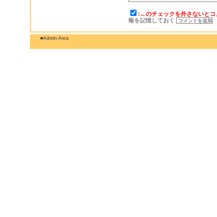
:←のチェックを外さないとコ
報を記憶しておく
■Admin Area