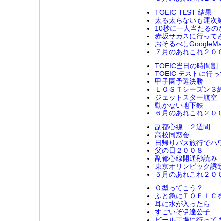
TOEIC TEST 結果
太る太らないも運次
10秒に一人当たるの
赤坂サカスに行って
おそるべしGoogle
７月のあれこれ２０
TOEIC当日の時間
TOEIC テストに行
甲子園予選決勝
ＬＯＳＴシーズン３
ジェットスター航空
動かない地下鉄
６月のあれこれ２０
副都心線 ２週間
高校同窓会
日帰りバス旅行でハ
父の日２００８
副都心線開通秒読み
東京オリンピック誘
５月のあれこれ２０
Ｏ型ってこう？
ふと急にＴＯＥＩＣ
耳に水が入ったら
すごいぞ伊達公子
ビール工場に行って