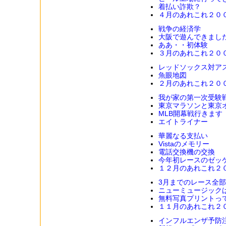
着払い詐欺？
４月のあれこれ２０
戦争の経済学
大阪で遊んできまし
ああ・・初体験
３月のあれこれ２０
レッドソックス対ア
魚眼地図
２月のあれこれ２０
我が家の第一次受験
東京マラソンと東京
MLB開幕戦行きます
エイトライナー
華麗なる支払い
Vistaのメモリー
電話交換機の交換
今年初レースのゼッ
１２月のあれこれ２
3月までのレース全
ニューミュージック
無料写真プリントっ
１１月のあれこれ２
インフルエンザ予防