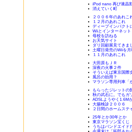
iPod nano 再び液晶
消えていく町
２００６年のあれこ
１２月のあれこれ
ディープインパクトに
Wiiとインターネット
母校を訪ねる
お天気サイト
ダリ回顧展見てきま
土曜日発売のWiiを
１１月のあれこれ
大田原もＪＲ
深夜の火事２件
そういえば東京国際
風呂の効用？
マラソン専用列車「
もらったジレットの
秋の武石に。でもガ
ADSLようやく1.6M
大腸検診２００６
２日間のホームステ
25年とか30年とか
東京マラソン宝くじ
うちはバンドエイド
今週末は「拓郎＆か