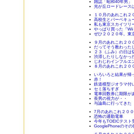
雑誌「昭和40年男」
光が丘ロードレース
１０月のあれこれ２
高校生とバーベキュ
私も東京スカイツリ
やっぱり買った『Wii fi
ぜひ２０２０年。東
９月のあれこれ２０
だってそう教わった
２３（ふみ）の日は
渋滞したりしなかっ
じわじわインフルエ
８月のあれこれ２０
いろいろと結果が帰
赤！
鉄道模型ジオラマ付
セミ落ちすぎ
電車回数券に期限が
長男の視力が・・
与論島に行ってきた
7月のあれこれ２０
恐怖の通勤電車
今年もTOEICテス
GooglePhoneのその