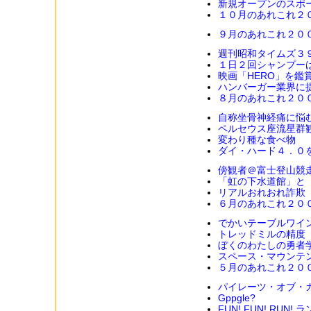
新規オープンのスポ
１０月のあれこれ２
９月のあれこれ２０
週刊昭和タイムズ３
１日２回シャンプー
映画「HERO」を鑑
ハンバーガー業界に
８月のあれこれ２０
自称坐骨神経痛に悩
ペルセウス座流星群
変わり種な食べ物
ダイ・ハード４．０
傍観者＠富士登山競
「虹の下水道館」と
リアルおれおれ詐欺
６月のあれこれ２０
でかいテーブルワイ
トレッドミルの精度
ぼくのわたしの勇者
スペース・マウンテ
５月のあれこれ２０
パイレーツ・オブ・カ
Gppgle?
FUN! FUN! RUN!