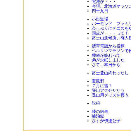
電池が・・・
今頃、北海道マラソ
四十九日
小出道場
バーモンド ファミ
久しぶりにテニスを
頭皮が・・・って！
富士山測候所、有人
携帯電話から投稿
ベルリンマラソンで
葬儀が終わって
弟が永眠しました
さて、本日から
富士登山終わったし
夏風邪
７月に雪！
登山アクセサリも
登山用グッズを買う
説得
膝の結果
膝治療
さすが伊達公子