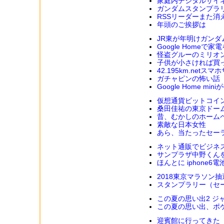
家庭内デジタルサイ
ガンダムスタンプラ
RSSリーダーまた消
年頭のご挨拶は
JR東が年明けガン
Google Homeで家
怪盗グルーのミリオ
子供が小さければ買
42.195km.net
ガチャピンの怖い話
Google Home mi
仮想通貨ビットコイ
桑田佳祐の東京ドー
昔、むかしのホーム
素敵な日本女性
あら、当たったセー
ネット通販でビジネ
サンプラザ中野くん
ほんとに iphone6
2018東京マラソン
スタンプラリー（セ
この夏の思い出2 ジ
この夏の思い出、ポ
迎賓館に行ってきた