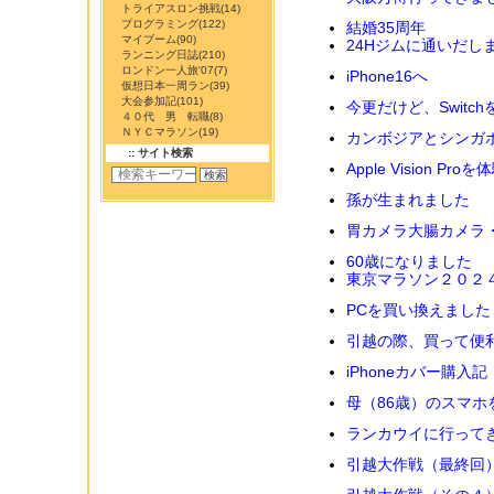
トライアスロン挑戦
(14)
プログラミング
(122)
結婚35周年
マイブーム
(90)
24Hジムに通いだし
ランニング日誌
(210)
ロンドン一人旅'07
(7)
iPhone16へ
仮想日本一周ラン
(39)
大会参加記
(101)
今更だけど、Switc
４０代 男 転職
(8)
ＮＹＣマラソン
(19)
カンボジアとシンガ
:: サイト検索
Apple Vision Pr
孫が生まれました
胃カメラ大腸カメラ
60歳になりました
東京マラソン２０２
PCを買い換えました（
引越の際、買って便
iPhoneカバー購入記
母（86歳）のスマホ
ランカウイに行って
引越大作戦（最終回