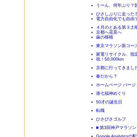
うーん、何年ぶり？
ひさしぶりに走った
電力自由化でも自由
４月のとある第３土
京都へ花見へ
歯の移植
東京マラソン新コー
家電リサイクル、指
祝！50,000km
京都に行ってきまし
春だから？
ホームページ バージョン
港七福神めぐり
50才の誕生日
転職
ひさびさゴルフ
■ 第3回神戸マラソン
Google Analyt