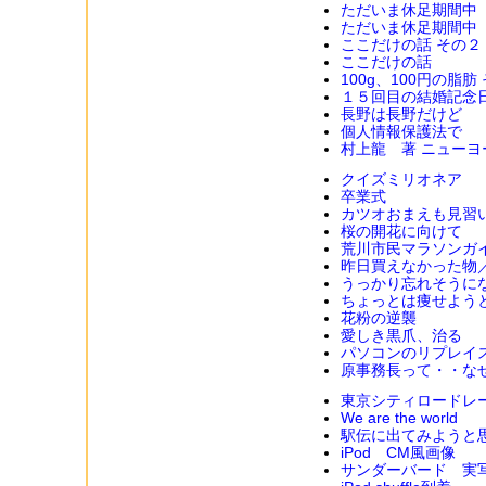
ただいま休足期間中
ただいま休足期間中
ここだけの話 その２
ここだけの話
100g、100円の脂肪
１５回目の結婚記念
長野は長野だけど
個人情報保護法で
村上龍 著 ニュー
クイズミリオネア
卒業式
カツオおまえも見習
桜の開花に向けて
荒川市民マラソンガ
昨日買えなかった物
うっかり忘れそうに
ちょっとは痩せよう
花粉の逆襲
愛しき黒爪、治る
パソコンのリプレイ
原事務長って・・な
東京シティロードレ
We are the world
駅伝に出てみようと
iPod CM風画像
サンダーバード 実