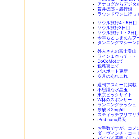
アナログからデジタ
貫井徳郎－愚行録
ラウンドワンに行っ
ソウル旅行4・5日目
ソウル旅行3日目
ソウル旅行１・2日目
今年もとしまえんプ
タンニングマシーン
外人さんの富士登山
ワイン１本って・・
DoCoMoにて
税務署にて
パスポート更新
６月のあれこれ
週刊アスキーに掲載
不思議な水晶玉
東京ビックサイト
W杯のスポンサー
ランニングラッシュ
尿酸 8.2mg/dl
スティッチフリフリ
iPod nano昇天
お手数ですが、コメ
ダ・ヴィンチ・コー
バイバイ幕張プリン