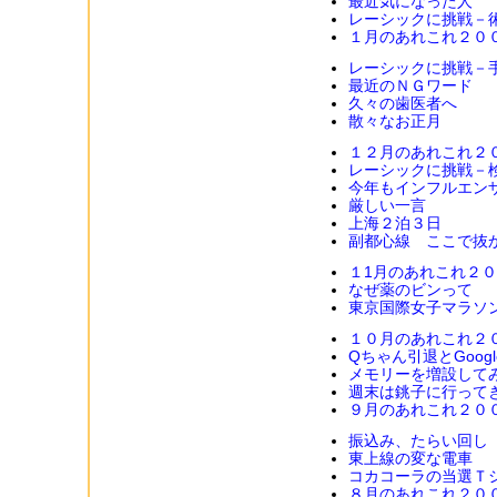
最近気になった人
レーシックに挑戦－
１月のあれこれ２０
レーシックに挑戦－
最近のＮＧワード
久々の歯医者へ
散々なお正月
１２月のあれこれ２
レーシックに挑戦－
今年もインフルエン
厳しい一言
上海２泊３日
副都心線 ここで抜
１1月のあれこれ２
なぜ薬のビンって
東京国際女子マラソ
１０月のあれこれ２
Qちゃん引退とGoog
メモリーを増設して
週末は銚子に行って
９月のあれこれ２０
振込み、たらい回し
東上線の変な電車
コカコーラの当選Ｔ
８月のあれこれ２０