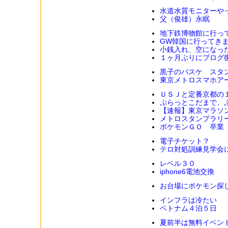
水道水質モニターや
父（俊雄）永眠
地下鉄博物館に行っ
GW韓国に行ってき
小銭入れ、空になっ
１ヶ月ぶりにブログ
黒子のバスケ スタ
東京メトロスマホア
ＵＳＪと定番京都の
ぷらっとこだまで、
【速報】東京マラソ
メトロスタンプラリ
ポケモンＧＯ 卒業
電子チケット？
テロ対処訓練見学会
レベル３０
iphone6電池交換
お台場にポケモン探
インフラは冷たい
ベトナム４泊５日
夏前半は無料イベン