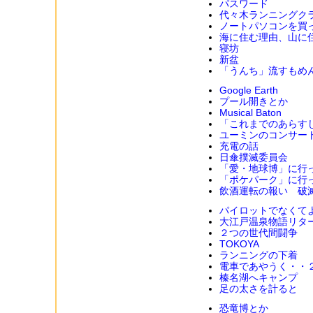
パスワード
代々木ランニングク
ノートパソコンを買
海に住む理由、山に
寝坊
新盆
「うんち」流すもめ
Google Earth
プール開きとか
Musical Baton
「これまでのあらす
ユーミンのコンサー
充電の話
日傘撲滅委員会
「愛・地球博」に行
「ポケパーク」に行
飲酒運転の報い 破
パイロットでなくて
大江戸温泉物語リタ
２つの世代間闘争
TOKOYA
ランニングの下着
電車であやうく・・
榛名湖へキャンプ
足の太さを計ると
恐竜博とか