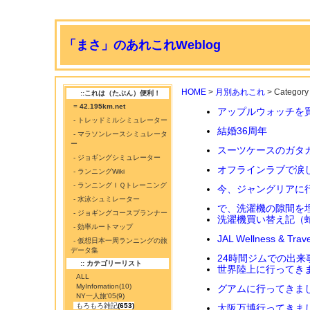
「まさ」のあれこれWeblog
HOME
>
月別あれこれ
> Category
::これは（たぶん）便利！
=
42.195km.net
アップルウォッチを
- トレッドミルシミュレーター
結婚36周年
- マラソンレースシミュレータ
ー
スーツケースのガタ
- ジョギングシミュレーター
オフラインラブで涙
- ランニングWiki
- ランニングＩＱトレーニング
今、ジャングリアに行
- 水泳シュミレーター
で、洗濯機の隙間を
- ジョギングコースプランナー
洗濯機買い替え記（
- 効率ルートマップ
JAL Wellness &
- 仮想日本一周ランニングの旅
データ集
24時間ジムでの出来
:: カテゴリーリスト
世界陸上に行ってき
ALL
MyInfomation
(10)
グアムに行ってきま
NY一人旅'05
(9)
もろもろ雑記
(653)
大阪万博行ってきま