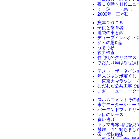
夜１０時ＮＨＫニュ
くじ運・・・悪し
2006年 三が日
忘年２００５
子供と歯医者
池袋の東と西
ディープインパクト
ジムの愚痴話
うるう秒
視力検査
住宅街のクリスマス
さおだけ屋はなぜ潰
テスト・ザ・ネイシ
年末ジャンボ宝くじ
「東京大マラソン」
むだむだ公共工事で
いざ、ニューヨーク
スパムコメントその
東京モーターショー20
バーモンドファミリー
明日のレース
食い逃げ
ドラマ鬼嫁日記を見
禁煙。４年経ちまし
偽・帯状疱疹