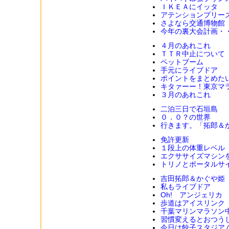
ＩＫＥＡにイッタ
アテンションプリー
さよなら交通博物館
今年の裏大会計画・
４月のあれこれ
ＴＴＲ中止について
ペットブーム
手元にライブドア
ポイントをまとめた
キタァーー！東京マ
３月のあれこれ
二泊三日で石垣島
０．０？の世界
行きます。「拓郎＆
免許更新
１段上の体重レベル
エクササイズマシン
トリノとポータルサ
吉田拓郎＆かぐや姫 
私もライブドア
Oh! アンジェリカ
歩道はアイスリンク
千葉マリンマラソン
習慣変えるとおつう
今日は餃子スタジア