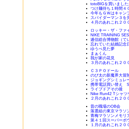
totoBIGを買いまし
つけ麺待ち１時間４
今年もＧＷはキャン
スパイダーマン３を
４月のあれこれ２０
ロッキー・ザ・ファ
NIKE TRAINING SE
逓信総合博物館（て
忘れていた結婚記念
ゆうべ見た夢
まぁくん
我が家の花見
３月のあれこれ２０
Ｃ３ＰＯドール
のび太の新魔界大冒
ジョギングシミュレ
携帯電話買い替え SO
ライブドアその後
Nike Run42 Tシャ
２月のあれこれ２０
昔の職場のOB会
落選組の東京マラソ
青梅マラソンメモリ
第４１回スーパーボ
１月のあれこれ２０