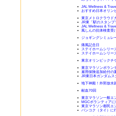
JAL Wellness & 
おすすめ日本オリン
東京メトロクラウドガ
JR東「駅のスタンプ
JAL Wellness & T
風しんの抗体検査受
ジョギングシミュレ
痛風記念日
ステイホームシリー
ステイホームシリー
東京オリンピックチ
東京マラソンボラン
雇用保険追加給付の
JR東日本ガンダム
地下神殿！外郭放水
献血70回
東京マラソン一般エ
MGCボランティアに
東京マラソン都民エ
バンコク（タイ）に