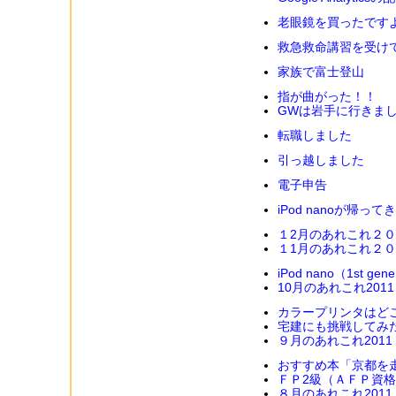
老眼鏡を買ったです
救急救命講習を受け
家族で富士登山
指が曲がった！！
GWは岩手に行きま
転職しました
引っ越しました
電子申告
iPod nanoが帰って
１2月のあれこれ２
１1月のあれこれ２
iPod nano（1st 
10月のあれこれ2011
カラープリンタはど
宅建にも挑戦してみ
９月のあれこれ2011
おすすめ本「京都を
ＦＰ2級（ＡＦＰ資
８月のあれこれ2011