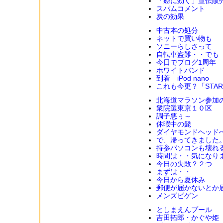
「癌に効く」宣伝販
スパムコメント
炭の効果
中古本の処分
ネットで買い物も
ソニーらしさって
自転車盗難・・でも
今日でブログ1周年
ホワイトバンド
到着 iPod nano
これも今更？「STAR
北海道マラソン参加
衆院選東京１０区
調子悪ぅ～
休暇中の髭
ダイヤモンドヘッド
で、帰ってきました
持参パソコンも壊れ
時間は・・気になり
今日の失敗？２つ
まずは・・
今日から夏休み
郵便が届かないとか
メンズビゲン
としまえんプール
吉田拓郎・かぐや姫 