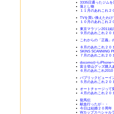
3335日通ったジムを
落とし物
１１月のあれこれ２
TVを買い換えたわけ
１０月のあれこれ２
東京マラソン2011結
９月のあれこれ２０
これからの「正義」
８月のあれこれ２０
SKINS SCANNING P
７月のあれこれ２０
docomoからiPhone
富士登山グッズ購入
６月のあれこれ2010
パブリックビューイ
５月のあれこれ２０
オートチャージって
４月のあれこれ２０
龍馬伝
献血行ったが・・
今日は結婚２０周年
Wカップスペシャル