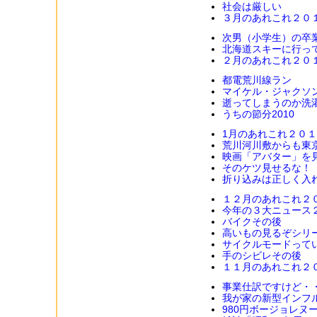
社会は厳しい
３月のあれこれ２０
次男（小学生）の卒
北海道スキーに行っ
２月のあれこれ２０
都電荒川線ラン
マイケル・ジャクソ
逝ってしまうのか洗濯
うちの節分2010
1月のあれこれ２０
荒川河川敷からも東
映画「アバター」を
そのケツ見せるな！
折り込みは正しく入
１２月のあれこれ２
今年の３大ニュース
バイクその後
高いもの見るぞシリ
サイクルモードって
手のシビレその後
１１月のあれこれ２
事業仕訳ですけど・
我が家の新型インフ
980円ボージョレヌ