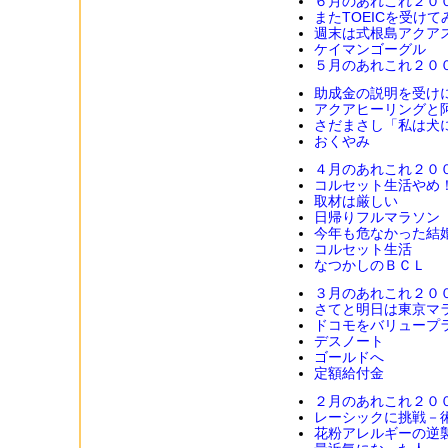
６月のあれこれ２０
またTOEICを受け
週末は式根島アクア
ケイマンゴーグル
５月のあれこれ２０
助成金の説明を受け
アクアヒーリングと
さだまさし「私は犬
おくやみ
４月のあれこれ２０
コルセット生活やめ
取材は厳しい
日帰りフルマラソン
今年も危なかった結
コルセット生活
なつかしのＢＣＬ
３月のあれこれ２０
さてと明日は東京マ
ドコモをバリュープ
デスノート
ゴールドへ
定額給付金
２月のあれこれ２０
レーシックに挑戦－
花粉アレルギーの逆