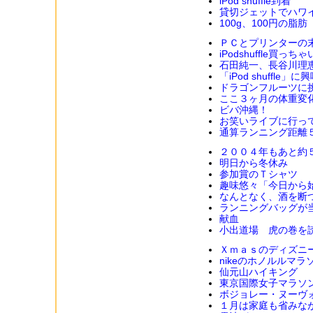
iPod shuffle到着
貸切ジェットでハワ
100g、100円の脂肪
ＰＣとプリンターの
iPodshuffle買っ
石田純一、長谷川理
「iPod shuffle」
ドラゴンフルーツに
ここ３ヶ月の体重変
ビバ沖縄！
お笑いライブに行っ
通算ランニング距離
２００４年もあと約
明日から冬休み
参加賞のＴシャツ
趣味悠々「今日から
なんとなく、酒を断
ランニングバッグが
献血
小出道場 虎の巻を
Ｘｍａｓのディズニ
nikeのホノルルマラ
仙元山ハイキング
東京国際女子マラソ
ボジョレー・ヌーヴ
１月は家庭も省みな